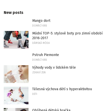
New posts
Mango dort
DOMÁCÍ KRB
Módní TOP-5: stylové boty pro zimní období
2016-2017
DÁMSKÁ MÓDA
Pstruh Piemonte
DOMÁCÍ KRB
Výhody vody v lidském těle
ZDRAVÍ ŽEN
Tělesná výchova dětí s hyperaktivitou
DĚTI
Oblíbená dětská hračka