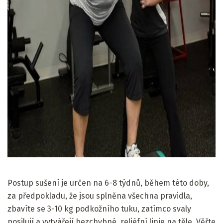
ad
Postup sušení je určen na 6-8 týdnů, během této doby,
za předpokladu, že jsou splněna všechna pravidla,
zbavíte se 3-10 kg podkožního tuku, zatímco svaly
posilují a vytvářejí bezchybné, reliéfní linie na těle. Věřte