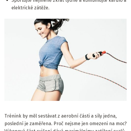
Sportujte nejméně 2krát týdně a kombinujte kardio a
elektrické zátěže.
Trénink by měl sestávat z aerobní části a síly jedna,
poslední je zaměřena. Proč nejsme jen omezeni na moc?