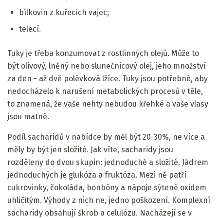
bílkovin z kuřecích vajec;
telecí.
Tuky je třeba konzumovat z rostlinných olejů. Může to
být olivový, lněný nebo slunečnicový olej, jeho množství
za den - až dvě polévková lžíce. Tuky jsou potřebné, aby
nedocházelo k narušení metabolických procesů v těle,
to znamená, že vaše nehty nebudou křehké a vaše vlasy
jsou matné.
Podíl sacharidů v nabídce by měl být 20-30%, ne více a
měly by být jen složité. Jak víte, sacharidy jsou
rozděleny do dvou skupin: jednoduché a složité. Jádrem
jednoduchých je glukóza a fruktóza. Mezi ně patří
cukrovinky, čokoláda, bonbóny a nápoje sýtené oxidem
uhličitým. Výhody z nich ne, jedno poškození. Komplexní
sacharidy obsahují škrob a celulózu. Nacházejí se v