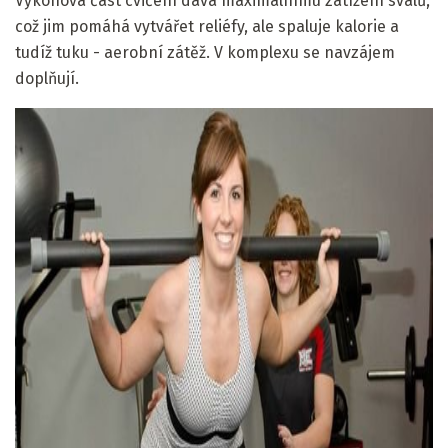
Výkonová část cvičení dává maximálnímu zatížení svalů,
což jim pomáhá vytvářet reliéfy, ale spaluje kalorie a
tudíž tuku - aerobní zátěž. V komplexu se navzájem
doplňují.