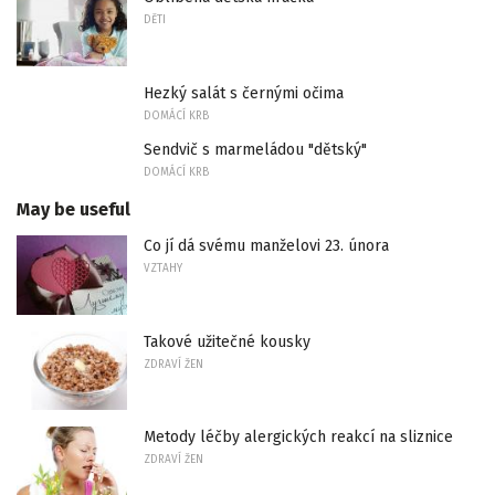
DĚTI
Hezký salát s černými očima
DOMÁCÍ KRB
Sendvič s marmeládou "dětský"
DOMÁCÍ KRB
May be useful
Co jí dá svému manželovi 23. února
VZTAHY
Takové užitečné kousky
ZDRAVÍ ŽEN
Metody léčby alergických reakcí na sliznice
ZDRAVÍ ŽEN