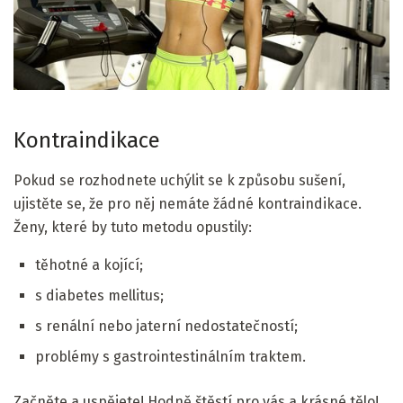
Kontraindikace
Pokud se rozhodnete uchýlit se k způsobu sušení,
ujistěte se, že pro něj nemáte žádné kontraindikace.
Ženy, které by tuto metodu opustily:
těhotné a kojící;
s diabetes mellitus;
s renální nebo jaterní nedostatečností;
problémy s gastrointestinálním traktem.
Začněte a uspějete! Hodně štěstí pro vás a krásné tělo!