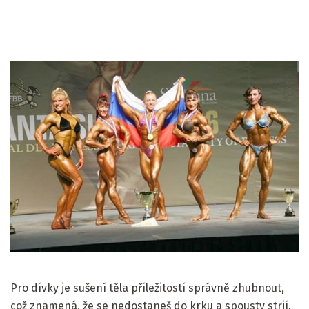
Pro dívky je sušení těla příležitostí správně zhubnout,
což znamená, že se nedostaneš do krku a spousty strií.