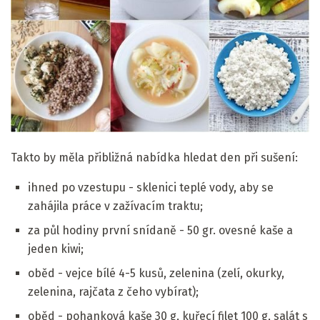
Takto by měla přibližná nabídka hledat den při sušení:
ihned po vzestupu - sklenici teplé vody, aby se
zahájila práce v zažívacím traktu;
za půl hodiny první snídaně - 50 gr. ovesné kaše a
jeden kiwi;
oběd - vejce bílé 4-5 kusů, zelenina (zelí, okurky,
zelenina, rajčata z čeho vybírat);
oběd - pohanková kaše 30 g, kuřecí filet 100 g, salát s