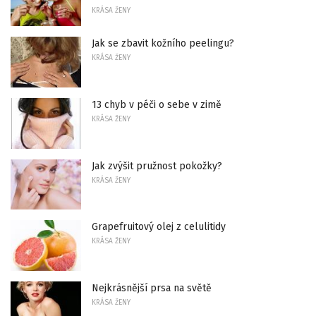
KRÁSA ŽENY
Jak se zbavit kožního peelingu?
KRÁSA ŽENY
13 chyb v péči o sebe v zimě
KRÁSA ŽENY
Jak zvýšit pružnost pokožky?
KRÁSA ŽENY
Grapefruitový olej z celulitidy
KRÁSA ŽENY
Nejkrásnější prsa na světě
KRÁSA ŽENY