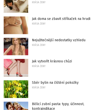
KRÁSA ŽENY
Jak doma se zbavit stříkaček na hrudi
KRÁSA ŽENY
Nejužitečnější nedostatky vzhledu
KRÁSA ŽENY
Jak vytvořit krásnou chůzi
KRÁSA ŽENY
Sběr bylin na čištění pokožky
KRÁSA ŽENY
Bělicí zubní pasta: typy, účinnost,
kontraindikace