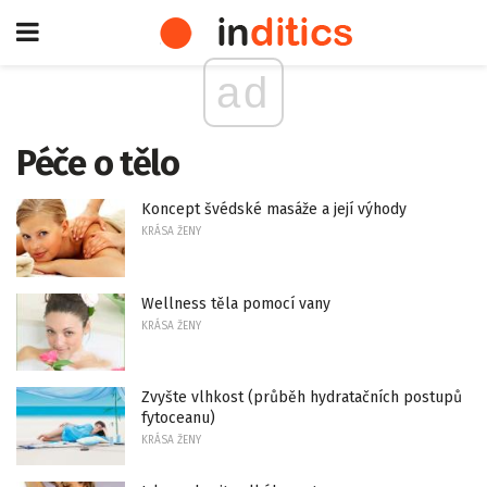
ad
Péče o tělo
Koncept švédské masáže a její výhody
KRÁSA ŽENY
Wellness těla pomocí vany
KRÁSA ŽENY
Zvyšte vlhkost (průběh hydratačních postupů
fytoceanu)
KRÁSA ŽENY