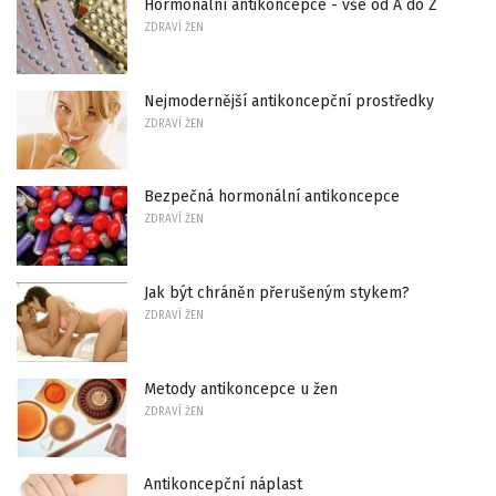
Hormonální antikoncepce - vše od A do Z
ZDRAVÍ ŽEN
Nejmodernější antikoncepční prostředky
ZDRAVÍ ŽEN
Bezpečná hormonální antikoncepce
ZDRAVÍ ŽEN
Jak být chráněn přerušeným stykem?
ZDRAVÍ ŽEN
Metody antikoncepce u žen
ZDRAVÍ ŽEN
Antikoncepční náplast