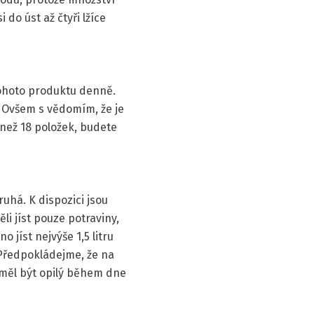
 do úst až čtyři lžíce
 tohoto produktu denně.
. Ovšem s vědomím, že je
 než 18 položek, budete
uhá. K dispozici jsou
i jíst pouze potraviny,
 jíst nejvýše 1,5 litru
. Předpokládejme, že na
y měl být opilý během dne