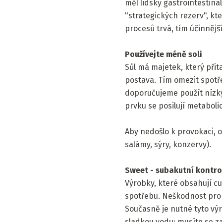
měl lidský gastrointestiná
"strategických rezerv", kt
procesů trvá, tím účinnějš
Používejte méně soli
Sůl má majetek, který přit
postava. Tím omezit spotře
doporučujeme použít nízký
prvku se posilují metaboli
Aby nedošlo k provokaci, o
salámy, sýry, konzervy).
Sweet - subakutní kontro
Výrobky, které obsahují cu
spotřebu. Neškodnost pro
Současně je nutné tyto výro
sladkou vodu: musíte se z