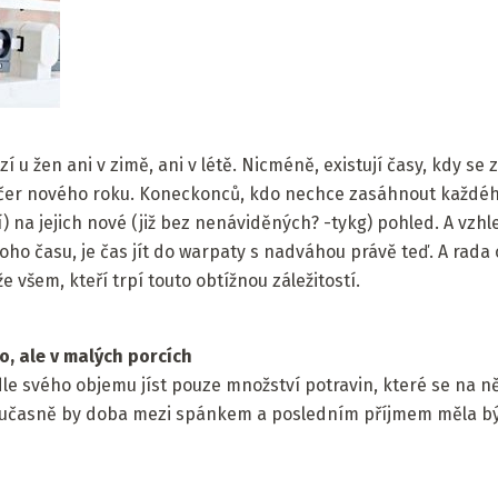
izí u žen ani v zimě, ani v létě. Nicméně, existují časy, kdy s
čer nového roku. Koneckonců, kdo nechce zasáhnout každého
) na jejich nové (již bez nenáviděných? -tykg) pohled. A vzh
 času, je čas jít do warpaty s nadváhou právě teď. A rada 
všem, kteří trpí touto obtížnou záležitostí.
to, ale v malých porcích
dle svého objemu jíst pouze množství potravin, které se na n
Současně by doba mezi spánkem a posledním příjmem měla bý