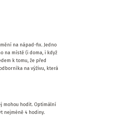
e změní na nápad-fix. Jedno
 na místě (i doma, i když
ledem k tomu, že před
odborníka na výživu, která
ěj mohou hodit. Optimální
t nejméně 4 hodiny.