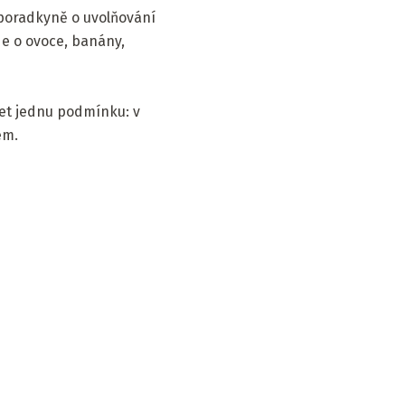
 poradkyně o uvolňování
de o ovoce, banány,
et jednu podmínku: v
em.