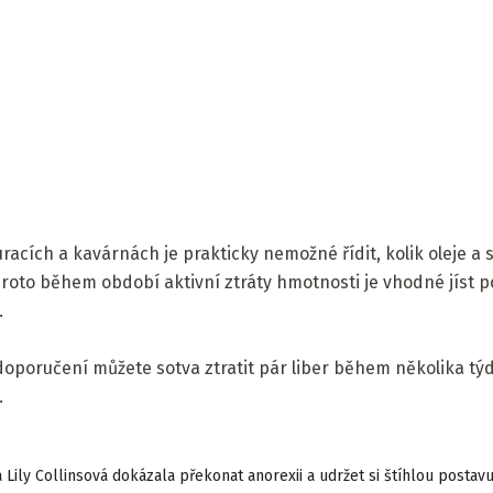
acích a kavárnách je prakticky nemožné řídit, kolik oleje a so
Proto během období aktivní ztráty hmotnosti je vhodné jíst 
.
doporučení můžete sotva ztratit pár liber během několika tý
.
 Lily Collinsová dokázala překonat anorexii a udržet si štíhlou postav