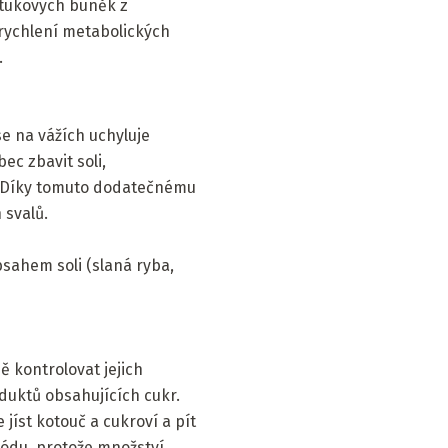
í tukových buněk z
 zrychlení metabolických
.
se na vážích uchyluje
ec zbavit soli,
m. Díky tomuto dodatečnému
 svalů.
bsahem soli (slaná ryba,
ě kontrolovat jejich
uktů obsahujících cukr.
 jíst kotouč a cukroví a pít
sódu, protože množství