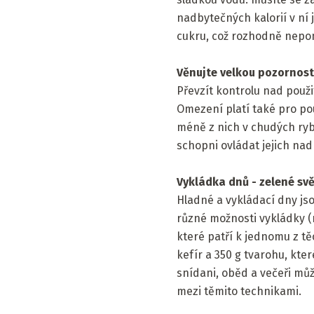
nadbytečných kalorií v ní j
cukru, což rozhodně nep
Věnujte velkou pozornost
Převzít kontrolu nad použi
Omezení platí také pro po
méně z nich v chudých rybí
schopni ovládat jejich na
Vykládka dnů - zelené svě
Hladné a vykládací dny js
různé možnosti vykládky (m
které patří k jednomu z těc
kefír a 350 g tvarohu, kte
snídani, oběd a večeři můž
mezi těmito technikami.