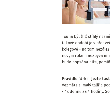
Touha být (fit) štíhlý nezm
takové období je v předve
kolegové - na tom nezáleží
novým rokem nezbývá mnoho
bude popsána níže, pomůže 
Pravidlo "4-ki": Jezte čas
Vezměte si malý talíř a po
- 4x denně za 4 hodiny. 