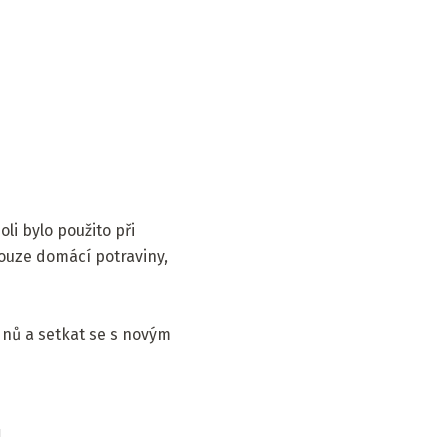
li bylo použito při
pouze domácí potraviny,
dnů a setkat se s novým
u