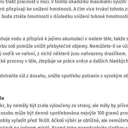
lní trakt pracovat v noci. V tomto okamžiku maximální využit
eré přispívají ke snížení hmotnosti. A čím více trvání tohoto
í bude ztráta hmotnosti v důsledku snížení tukové hmotnosti
ahuje vodu a přispívá k jejímu akumulaci v našem těle, takže 
bu soli pomůže snížit přebytečné objemy. Nemůžete-li se vůb
 sodík ve vaření, z nichž některé jsou nahrazeny draslíke
cké procesy v těle, zlepšuje se práce srdce a dalších hladkých
dstraňte sůl z dosahu, snižte spotřebu potravin s vysokým o
la
kr, by neměly být zcela vyloučeny ze stravy, ale měly by přísn
 osobu může být denně spotřebována nejvýše 100 gramů prod
bky vyřadit před 16:00. Ačkoli výběr je obtížné, ale nemůžete
astavit na jednom místě. Kromě toho nepodceňujte sladkou 