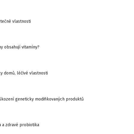
itečné vlastnosti
ny obsahují vitamíny?
y domů, léčivé vlastnosti
škození geneticky modifikovaných produktů
a a zdravé probiotika