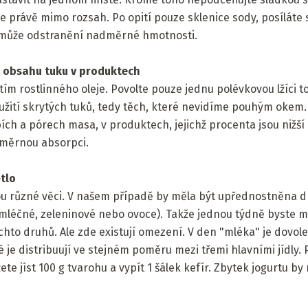
e právě mimo rozsah. Po opití pouze sklenice sody, posíláte si
omůže odstranění nadměrné hmotnosti.
 obsahu tuku v produktech
tím rostlinného oleje. Povolte pouze jednu polévkovou lžíci
užití skrytých tuků, tedy těch, které nevidíme pouhým okem
ch a pórech masa, v produktech, jejichž procenta jsou nižší
dměrnou absorpci.
tlo
ou různé věci. V našem případě by měla být upřednostněna dr
léčné, zeleninové nebo ovoce). Takže jednou týdně byste měl
hto druhů. Ale zde existují omezení. V den "mléka" je dovoleno
ré je distribuují ve stejném poměru mezi třemi hlavními jídly
ete jíst 100 g tvarohu a vypít 1 šálek kefír. Zbytek jogurtu b