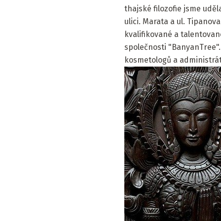
thajské filozofie jsme udě
ulici. Marata a ul. Tipan
kvalifikované a talentova
společnosti "BanyanTree". 
kosmetologů a administrát