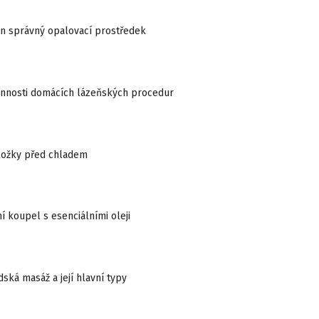
en správný opalovací prostředek
činnosti domácích lázeňských procedur
ožky před chladem
ní koupel s esenciálními oleji
dská masáž a její hlavní typy