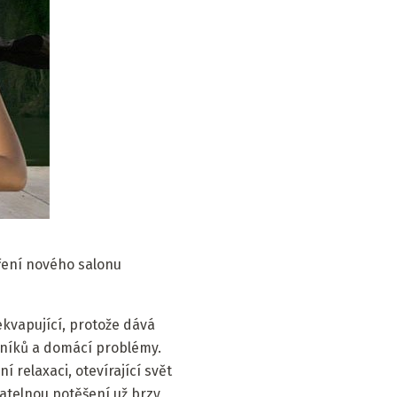
vření nového salonu
ekvapující, protože dává
níků a domácí problémy.
 relaxaci, otevírající svět
atelnou potěšení už brzy