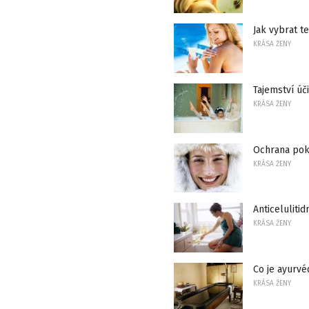
Jak vybrat t
KRÁSA ŽENY
Tajemství ú
KRÁSA ŽENY
Ochrana pok
KRÁSA ŽENY
Anticelulitid
KRÁSA ŽENY
Co je ayurvé
KRÁSA ŽENY