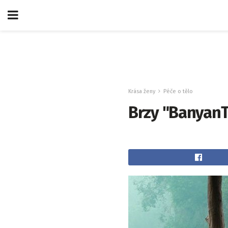
Krása ženy
Péče o tělo
Brzy "BanyanT