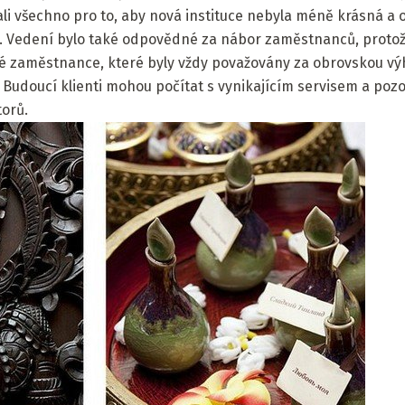
lali všechno pro to, aby nová instituce nebyla méně krásná a 
ova. Vedení bylo také odpovědné za nábor zaměstnanců, protož
né zaměstnance, které byly vždy považovány za obrovskou v
Budoucí klienti mohou počítat s vynikajícím servisem a pozo
orů.