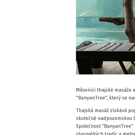
Milovníci thajské masáže a
"BanyanTree", který se nac
Thajská masáž získává pop
skutečně nadpozemskou bl
Společnost "BanyanTree" na
starověkých tradic a meto