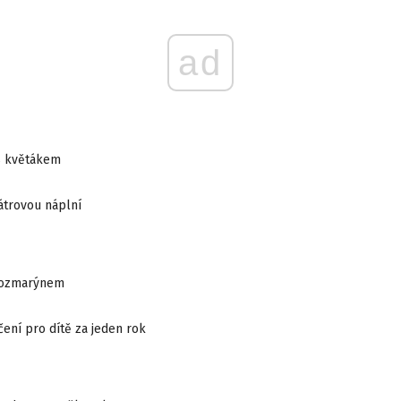
ad
 s květákem
játrovou náplní
rozmarýnem
čení pro dítě za jeden rok