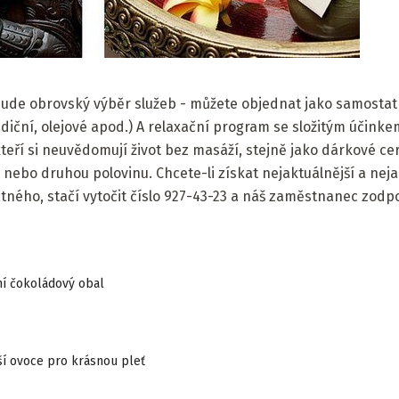
de obrovský výběr služeb - můžete objednat jako samostat
radiční, olejové apod.) A relaxační program se složitým účink
eří si neuvědomují život bez masáží, stejně jako dárkové cer
nebo druhou polovinu. Chcete-li získat nejaktuálnější a neja
ého, ​​stačí vytočit číslo 927-43-23 a náš zaměstnanec zodp
dní čokoládový obal
ší ovoce pro krásnou pleť