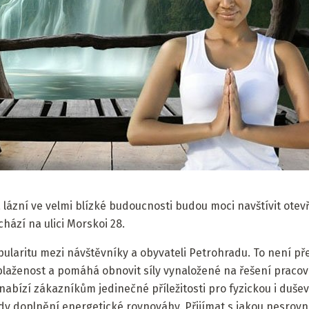
 lázní ve velmi blízké budoucnosti budou moci navštívit ote
hází na ulici Morskoi 28.
ularitu mezi návštěvníky a obyvateli Petrohradu. To není př
aženost a pomáhá obnovit síly vynaložené na řešení pracov
bízí zákazníkům jedinečné příležitosti pro fyzickou i duševní
dy doplnění energetické rovnováhy. Přijímat s jakou nesrovn