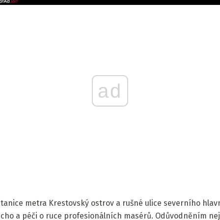
ad
stanice metra Krestovský ostrov a rušné ulice severního hla
ticho a péči o ruce profesionálních masérů. Odůvodněním ne