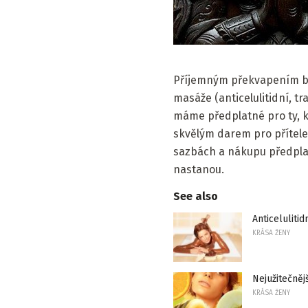
Příjemným překvapením bu
masáže (anticelulitidní, t
máme předplatné pro ty, kt
skvělým darem pro přítele 
sazbách a nákupu předplatn
nastanou.
See also
Anticeluliti
KRÁSA ŽENY
Nejužitečněj
KRÁSA ŽENY