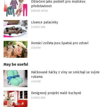
Oblečení jako podnět pro mužskou
představivost
DÁMSKÁ MÓDA
Lívance palacinky
DOMÁCÍ KRB
Domácí zvířata jsou špatná pro zdraví
OSTATNÍ
May be useful
Háčkované háčky z vlny se smíchají se svými
rukama
OSTATNÍ
Designový projekt malé kuchyně
DOMÁCÍ KRB