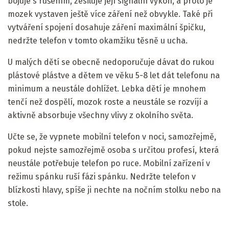
bojuje s rušením, zesiluje její signální výkon, a proto je
mozek vystaven ještě více záření než obvykle. Také při
vytváření spojení dosahuje záření maximální špičku,
nedržte telefon v tomto okamžiku těsně u ucha.
U malých dětí se obecně nedoporučuje dávat do rukou
plástové plástve a dětem ve věku 5-8 let dát telefonu na
minimum a neustále dohlížet. Lebka dětí je mnohem
tenčí než dospělí, mozok roste a neustále se rozvíjí a
aktivně absorbuje všechny vlivy z okolního světa.
Učte se, že vypnete mobilní telefon v noci, samozřejmě,
pokud nejste samozřejmě osoba s určitou profesí, která
neustále potřebuje telefon po ruce. Mobilní zařízení v
režimu spánku ruší fázi spánku. Nedržte telefon v
blízkosti hlavy, spíše ji nechte na nočním stolku nebo na
stole.