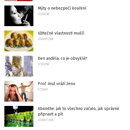
Mýty o nebezpečí kouření
OSTATNÍ
Užitečné vlastnosti mušlí
ZDRAVÍ ŽEN
Den anděla: co je obvyklé?
OSTATNÍ
Proč muž uráží ženu
VZTAHY
Absinthe: jak to všechno začalo, jak správně
připravit a pít
ZDRAVÍ ŽEN