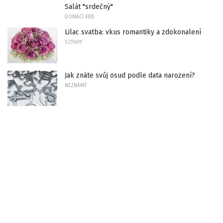
Salát "srdečný"
DOMÁCÍ KRB
Lilac svatba: vkus romantiky a zdokonalení
VZTAHY
Jak znáte svůj osud podle data narození?
NEZNÁMÝ