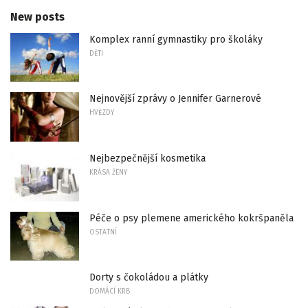
New posts
Komplex ranní gymnastiky pro školáky
DĚTI
Nejnovější zprávy o Jennifer Garnerové
HVĚZDY
Nejbezpečnější kosmetika
KRÁSA ŽENY
Péče o psy plemene amerického kokršpaněla
OSTATNÍ
Dorty s čokoládou a plátky
DOMÁCÍ KRB