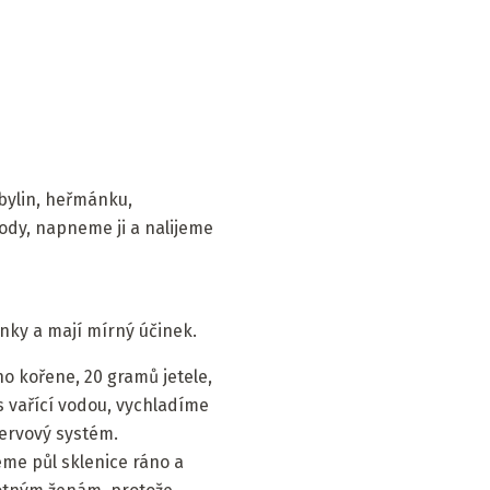
 bylin, heřmánku,
vody, napneme ji a nalijeme
inky a mají mírný účinek.
o kořene, 20 gramů jetele,
 vařící vodou, vychladíme
nervový systém.
eme půl sklenice ráno a