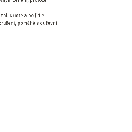
hotným ženám, protože
zni. Krmte a po jídle
vzrušení, pomáhá s duševní