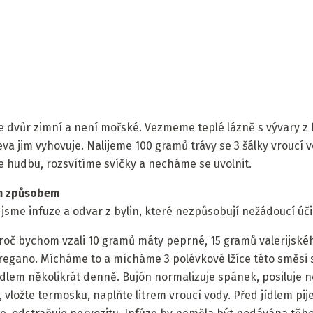
 je dvůr zimní a není mořské. Vezmeme teplé lázně s vývary z
va jim vyhovuje. Nalijeme 100 gramů trávy se 3 šálky vroucí 
 hudbu, rozsvítíme svíčky a necháme se uvolnit.
ím způsobem
i jsme infuze a odvar z bylin, které nezpůsobují nežádoucí úč
proč bychom vzali 10 gramů máty peprné, 15 gramů valerijskéh
regano. Mícháme to a mícháme 3 polévkové lžíce této směsi s
jídlem několikrát denně. Bujón normalizuje spánek, posiluje 
 vložte termosku, naplňte litrem vroucí vody. Před jídlem pij