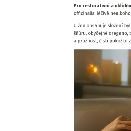
Pro restorativní a uklidňu
officinalis, léčivé nealkoh
U žen obsahuje složení byli
šňůru, obyčejné oregano, 
a pružnost, čistí pokožku