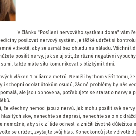
V článku "Posílení nervového systému doma" vám ř
dicíny posilovat nervový systém. Je těžké udržet si kontrolu
emné v životě, aby se usmál bez ohledu na náladu. Všichni lid
ete posílit nervy, jak se ujistit, že různé negativní výbuchy
a sami, takže máte sílu komunikovat s blízkými lidmi.
vových vláken 1 miliarda metrů. Neměli bychom věřit tomu, ž
li schopni odolat útokům osudů, žádné problémy by nás vedl
pomalá, ale jsou obnovena, potřebujete se starat o nervy a př
léků.
, že všechny nemoci jsou z nervů. Jak mohu posílit své nervy 
 hlasitých slov, nenechte se depresi, nenechte se o nic dráždi
je nemožné, aby si cizí lidé odnesli a zničili životně důležitou
lte se urážet, zvyšujte svůj hlas. Koneckonců jste v životě 