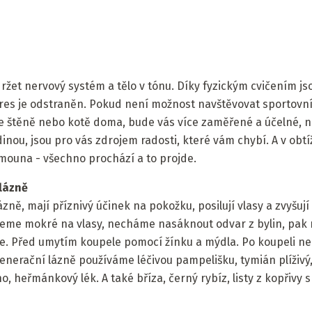
et nervový systém a tělo v tónu. Díky fyzickým cvičením jso
stres je odstraněn. Pokud není možnost navštěvovat sportovní
jte štěně nebo kotě doma, bude vás více zaměřené a účelné, 
dinou, jsou pro vás zdrojem radosti, které vám chybí. A v ob
ouna - všechno prochází a to projde.
 lázně
zně, mají příznivý účinek na pokožku, posilují vlasy a zvyšují
udeme mokré na vlasy, necháme nasáknout odvar z bylin, pa
e. Před umytím koupele pomocí žínku a mýdla. Po koupeli n
enerační lázně používáme léčivou pampelišku, tymián plíživý
, heřmánkový lék. A také bříza, černý rybíz, listy z kopřivy s 