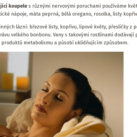
jící koupele
s různými nervovými poruchami používáme květy
olické nápoje, máta peprná, bělá oregano, rosolka, listy kopřiv
nných lázní: březové listy, kopřivu, lipové květy, přesličky z
trávu velkého bonbonu. Vany s takovými rostlinami dodávají 
 z produktů metabolismu a působí uklidňujícím způsobem.