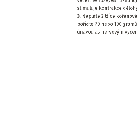
večer. Tento vývar uklidň
stimuluje kontrakce dělohy
3.
Naplňte 2 lžíce kořenové
pořiďte 70 nebo 100 gramů
únavou as nervovým vyče