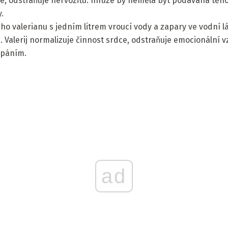
uje, odstraňuje nervozitu. Infúze by neměla být podávána tě
.
ho valerianu s jedním litrem vroucí vody a zapary ve vodní lá
. Valerij normalizuje činnost srdce, odstraňuje emocionální 
rpáním.
ad