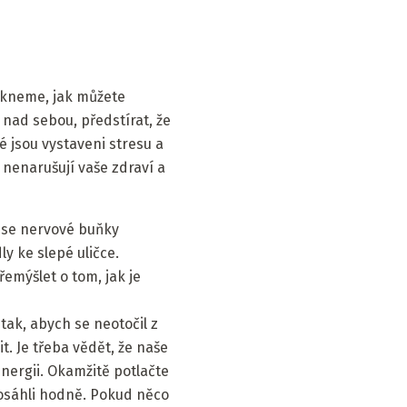
ekneme, jak můžete
 nad sebou, předstírat, že
é jsou vystaveni stresu a
 nenarušují vaše zdraví a
e se nervové buňky
y ke slepé uličce.
emýšlet o tom, jak je
tak, abych se neotočil z
t. Je třeba vědět, že naše
 energii. Okamžitě potlačte
dosáhli hodně. Pokud něco