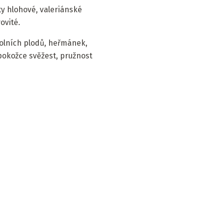
 hlohové, valeriánské
ovité.
 polních plodů, heřmánek,
pokožce svěžest, pružnost