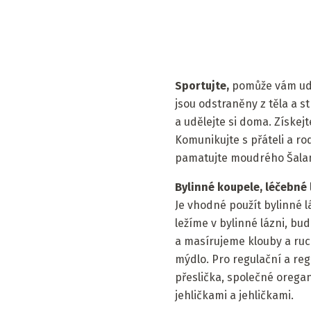
Sportujte,
pomůže vám udrž
jsou odstraněny z těla a 
a udělejte si doma. Získe
Komunikujte s přáteli a ro
pamatujte moudrého Šalam
Bylinné koupele, léčebné
Je vhodné použít bylinné lá
ležíme v bylinné lázni, b
a masírujeme klouby a ruc
mýdlo. Pro regulační a reg
přeslička, společné oregano
jehličkami a jehličkami.