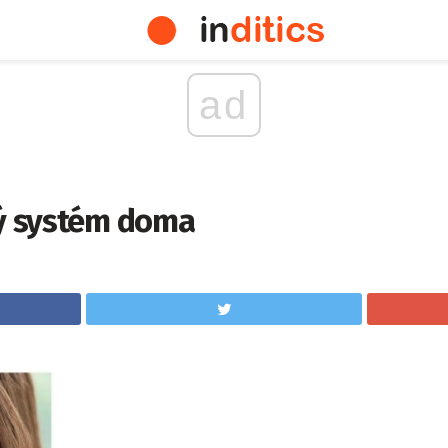
ad
vý systém doma