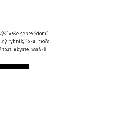
zvýší vaše sebevědomí.
lný rybník, řeka, moře.
žitost, abyste nasákli