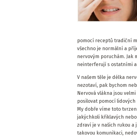
pomocí receptů tradiční me
všechno je normální a příj
nervovým poruchám. Jak můž
neinterferují s ostatními 
V našem těle je délka ner
nezotaví, pak bychom neby
Nervová vlákna jsou velmi 
posilovat pomocí lidových 
My dobře víme toto tvrzení
jakýchkoli křiklavých nebo
zdraví je v našich rukou a 
takovou komunikaci, nedovo