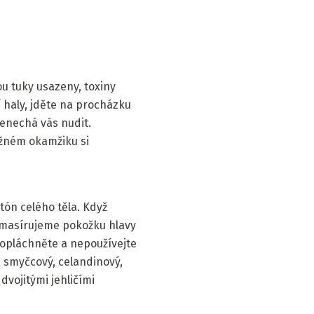
u tuky usazeny, toxiny
 haly, jděte na procházku
nenechá vás nudit.
tížném okamžiku si
 tón celého těla. Když
k masírujeme pokožku hlavy
eopláchněte a nepoužívejte
, smyčcový, celandinový,
dvojitými jehličími