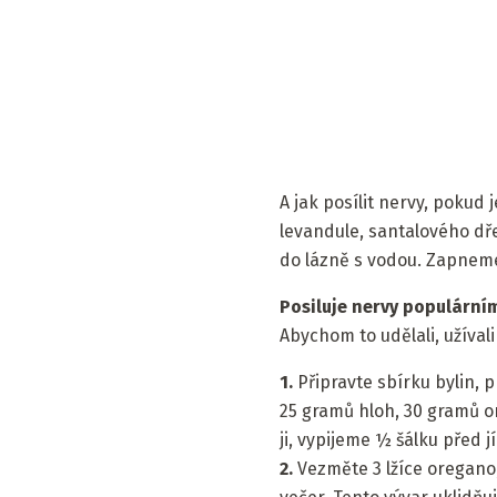
A jak posílit nervy, pokud
levandule, santalového dře
do lázně s vodou. Zapneme
Posiluje nervy populárn
Abychom to udělali, užíval
1.
Připravte sbírku bylin, 
25 gramů hloh, 30 gramů o
ji, vypijeme ½ šálku před 
2.
Vezměte 3 lžíce oregano,