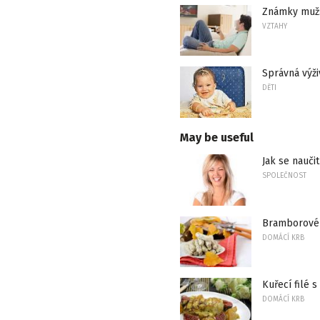
Známky muž
VZTAHY
Správná výži
DĚTI
May be useful
Jak se nauči
SPOLEČNOST
Bramborové 
DOMÁCÍ KRB
Kuřecí filé s
DOMÁCÍ KRB