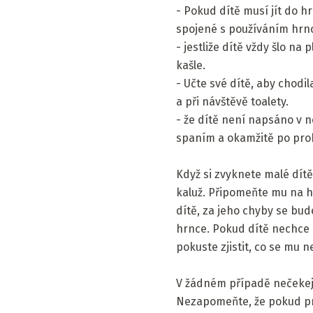
- Pokud dítě musí jít do 
spojené s používáním hrnc
- jestliže dítě vždy šlo na
kašle.
- Učte své dítě, aby chod
a při návštěvě toalety.
- že dítě není napsáno v n
spaním a okamžitě po pro
Když si zvyknete malé dít
kaluž. Připomeňte mu na hr
dítě, za jeho chyby se bud
hrnce. Pokud dítě nechce s
pokuste zjistit, co se mu n
V žádném případě nečekejte
Nezapomeňte, že pokud prop