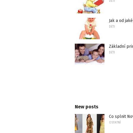
DĚTI
Jak a od jak
DĚTI
Základní pri
DĚTI
New posts
Co splnit No
OSTATNÍ