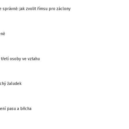
správně: jak zvolit římsu pro záclony
eně
t třetí osoby ve vztahu
ochý žaludek
žení pasu a břicha