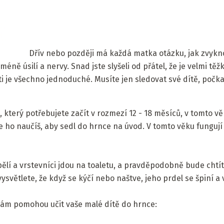
Dřív nebo později má každá matka otázku, jak zvykno
méně úsilí a nervy. Snad jste slyšeli od přátel, že je velmi těž
ti je všechno jednoduché. Musíte jen sledovat své dítě, počk
, který potřebujete začít v rozmezí 12 - 18 měsíců, v tomto v
ve ho naučíš, aby sedl do hrnce na úvod. V tomto věku fungují
pělí a vrstevníci jdou na toaletu, a pravděpodobně bude chtí
vysvětlete, že když se kýčí nebo naštve, jeho prdel se špiní a
 vám pomohou učit vaše malé dítě do hrnce: