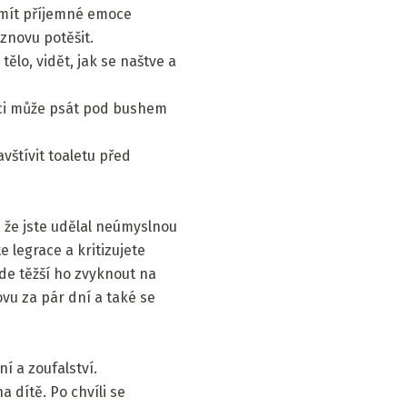
 mít příjemné emoce
znovu potěšit.
tělo, vidět, jak se naštve a
lici může psát pod bushem
vštívit toaletu před
 že jste udělal neúmyslnou
 legrace a kritizujete
ude těžší ho zvyknout na
ovu za pár dní a také se
í a zoufalství.
 dítě. Po chvíli se