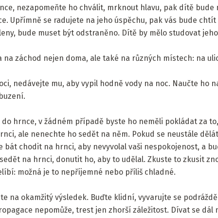
hrnce, nezapomeňte ho chválit, mrknout hlavu, pak dítě bude
e. Upřímně se radujete na jeho úspěchu, pak vás bude chtít 
 pleny, bude muset být odstraněno. Dítě by mělo studovat jeho 
ila na záchod nejen doma, ale také na různých místech: na u
oci, nedávejte mu, aby vypil hodně vody na noc. Naučte ho na
buzení.
ě do hrnce, v žádném případě byste ho neměli pokládat za to,
nci, ale nenechte ho sedět na něm. Pokud se neustále děláte
e bát chodit na hrnci, aby nevyvolal vaši nespokojenost, a b
edět na hrnci, donutit ho, aby to udělal. Zkuste to zkusit zn
elíbí: možná je to nepříjemné nebo příliš chladné.
 na okamžitý výsledek. Buďte klidní, vyvarujte se podrážděn
agace nepomůže, trest jen zhorší záležitost. Dívat se dál na