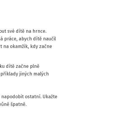
ut své dítě na hrnce.
ká práce, abych dítě naučil
at na okamžik, kdy začne
ěku dítě začne plně
 příklady jiných malých
t napodobit ostatní. Ukažte
 vůně špatně.