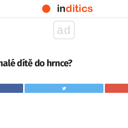
ad
malé dítě do hrnce?