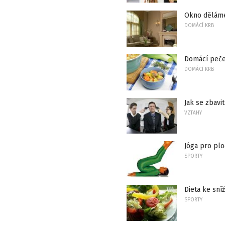
Okno děláme 
DOMÁCÍ KRB
Domácí peč
DOMÁCÍ KRB
Jak se zbavi
VZTAHY
Jóga pro pl
SPORTY
Dieta ke sní
SPORTY