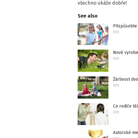
všechno ukáže dobře!
See also
Přizpůsobte
DĚTI
Nově vyrobe
DĚTI
Žárlivost dv
DĚTI
Co rodiče tě
DĚTI
Autorské me