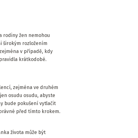
ata rodiny žen nemohou
ni širokým rozložením
o zejména v případě, kdy
pravidla krátkodobé.
lencí, zejména ve druhém
e jen osudu osudu, abyste
y bude pokušení vytlačit
správné před tímto krokem.
ánka života může být