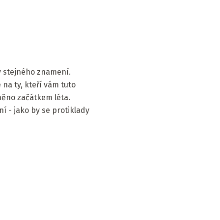
ny stejného znamení.
na ty, kteří vám tuto
ěno začátkem léta.
í - jako by se protiklady