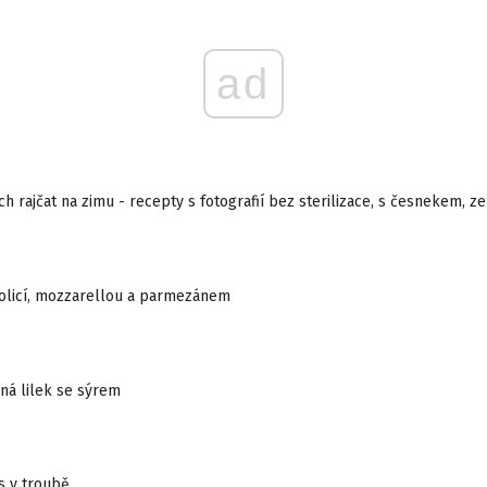
ad
ch rajčat na zimu - recepty s fotografií bez sterilizace, s česnekem, z
kolicí, mozzarellou a parmezánem
ná lilek se sýrem
s v troubě