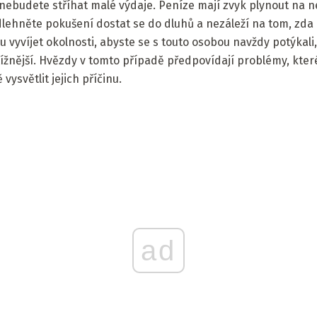
ebudete stříhat malé výdaje. Peníze mají zvyk plynout na 
dlehněte pokušení dostat se do dluhů a nezáleží na tom, zda
vyvíjet okolnosti, abyste se s touto osobou navždy potýkali, 
žnější. Hvězdy v tomto případě předpovídají problémy, které
vysvětlit jejich příčinu.
ad