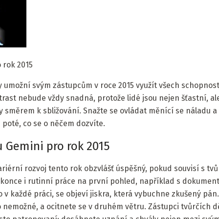
 rok 2015
ky umožní svým zástupcům v roce 2015 využít všech schopnost
strast nebude vždy snadná, protože lidé jsou nejen šťastní, a
y směrem k sbližování. Snažte se ovládat měnící se náladu a
 poté, co se o něčem dozvíte.
 Gemini pro rok 2015
riérní rozvoj tento rok obzvlášť úspěšný, pokud souvisí s tvů
once i rutinní práce na první pohled, například s dokumenty
o v každé práci, se objeví jiskra, která vybuchne zkušený pán.
to nemožné, a ocitnete se v druhém větru. Zástupci tvůrčích d