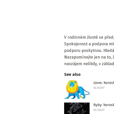
V rodinném životě se před
Spokojenost a podpora mil
podporu poskytnou. Hledá
Nezapomínejte jen na to, ž
navzájem nelíbily, v zákla
See also
Lions: horo
NEZNÁMÝ
Ryby: horos
NEZNÁMÝ