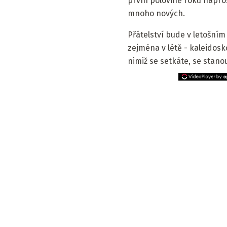
první polovině roku napro
mnoho nových.
Přátelství bude v letošním 
zejména v létě - kaleidosk
nimiž se setkáte, se stano