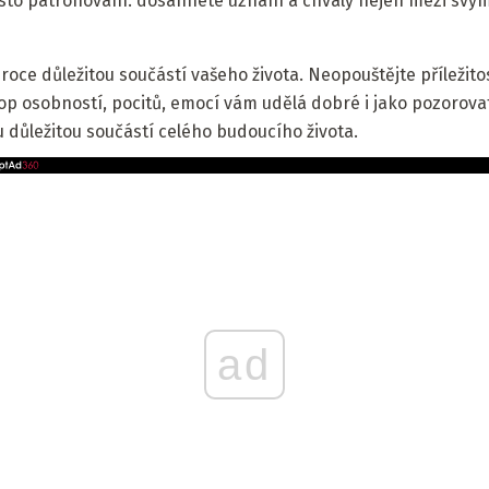
sto patronovaní: dosáhnete uznání a chvály nejen mezi svými
roce důležitou součástí vašeho života. Neopouštějte příležitos
op osobností, pocitů, emocí vám udělá dobré i jako pozorovat
u důležitou součástí celého budoucího života.
ad