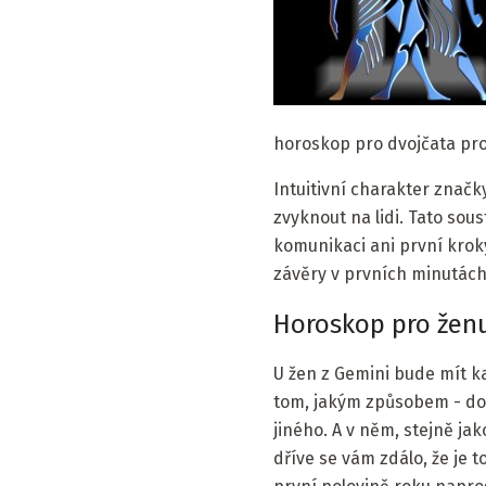
horoskop pro dvojčata pro
Intuitivní charakter znač
zvyknout na lidi. Tato sou
komunikaci ani první krok
závěry v prvních minutách
Horoskop pro ženu
U žen z Gemini bude mít ka
tom, jakým způsobem - dok
jiného. A v něm, stejně jak
dříve se vám zdálo, že je 