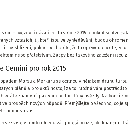
áskou - hvězdy jí dávají místo v roce 2015 a pokud se dvojč
ených vztazích, ti, kteří jsou ve vyhledávání, budou ohrome
 jít na sblížení, pokud pochopíte, že to opravdu chcete, a t
ektem nebo přátelstvím. Zácpy bez takového založení jsou z
e Gemini pro rok 2015
opadem Marsu a Merkuru se ocitnou v nějakém druhu turbu
 starých plánů a projektů nestojí za to. Možná vám postrádát
 hledáte znamení, pak vám budou dány hvězdy. Na konci zim
t ve prospěch nových nápadů. Přemýšlejte o všechno, co je 
l - neopustí vás.
 ve světě v tomto ohledu vás potěší pouze, ale finanční str