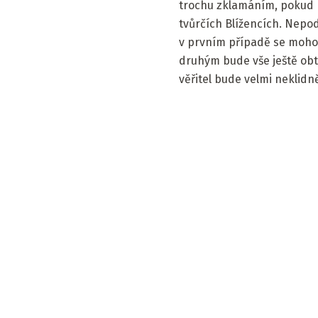
trochu zklamáním, pokud n
tvůrčích Blížencích. Nepo
v prvním případě se mohou 
druhým bude vše ještě obtí
věřitel bude velmi neklidně 