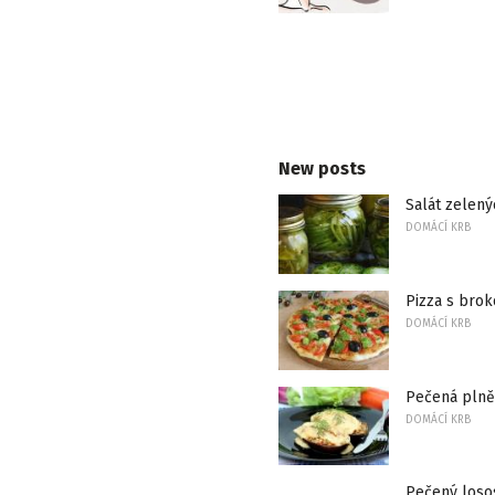
New posts
Salát zelený
DOMÁCÍ KRB
Pizza s bro
DOMÁCÍ KRB
Pečená plně
DOMÁCÍ KRB
Pečený loso