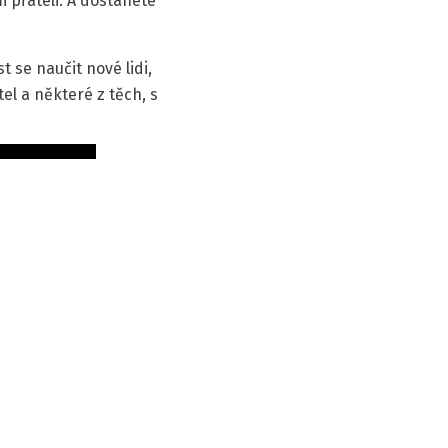
 přáteli. A dostanete
t se naučit nové lidi,
el a některé z těch, s