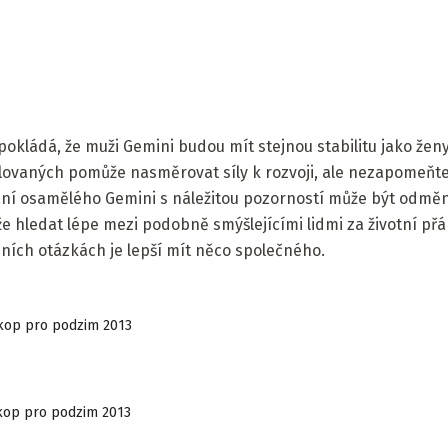
pokládá, že muži Gemini budou mít stejnou stabilitu jako že
ovaných pomůže nasměrovat síly k rozvoji, ale nezapomeňte 
ní osamělého Gemini s náležitou pozorností může být odměn
e hledat lépe mezi podobně smýšlejícími lidmi za životní přán
dních otázkách je lepší mít něco společného.
skop pro podzim 2013
kop pro podzim 2013