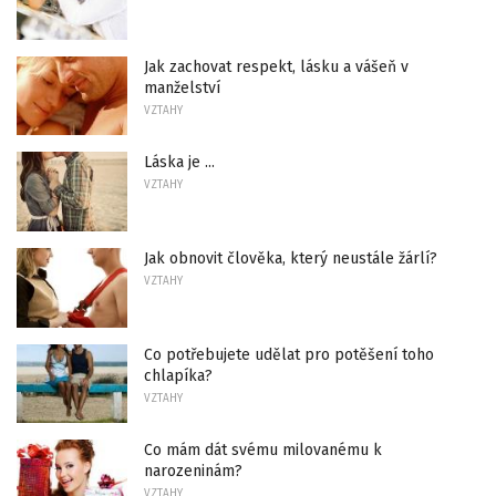
Jak zachovat respekt, lásku a vášeň v
manželství
VZTAHY
Láska je ...
VZTAHY
Jak obnovit člověka, který neustále žárlí?
VZTAHY
Co potřebujete udělat pro potěšení toho
chlapíka?
VZTAHY
Co mám dát svému milovanému k
narozeninám?
VZTAHY