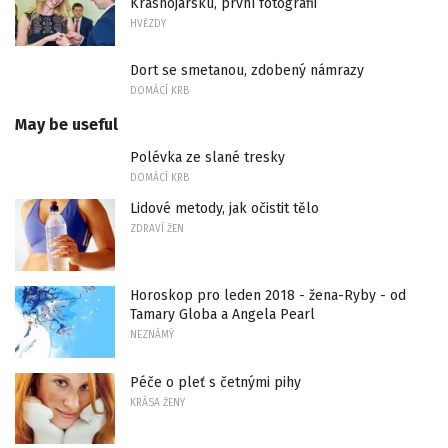
Krasnojarsku, první fotografii
HVĚZDY
Dort se smetanou, zdobený námrazy
DOMÁCÍ KRB
May be useful
Polévka ze slané tresky
DOMÁCÍ KRB
Lidové metody, jak očistit tělo
ZDRAVÍ ŽEN
Horoskop pro leden 2018 - žena-Ryby - od
Tamary Globa a Angela Pearl
NEZNÁMÝ
Péče o pleť s četnými pihy
KRÁSA ŽENY