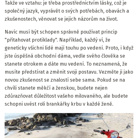
Takže ve vztahu: je třeba prostřednictvím lásky, což je
společný jazyk, vyprávět o svých potřebách, obavách a
zkušenostech, věnovat se jejich názorům na život.
Navíc musí být schopen správně používat princip
"přitahovat protiklady". Například, každý ví, že
geneticky všichni lidé mají touhu po vedení. Proto, i když
jste úspěšná obchodní dáma, vedle svého člověka se
stanete otrokem a dáte mu vedení. To neznamená, že
musíte předstírat a změnit svoji postavu. Vezměte ji jako
novou zkušenost se znalostí sebe sama. Pokud se na
chvíli stanete měkčí a ženskou, budete nejen
zdůrazňovat důležitost vašeho milovaného, ​​ale budete
schopni uvést roli brankářky krbu v každé ženě.