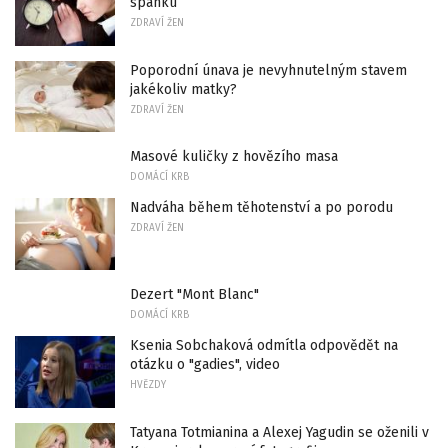
spánku
ZDRAVÍ ŽEN
Poporodní únava je nevyhnutelným stavem
jakékoliv matky?
ZDRAVÍ ŽEN
Masové kuličky z hovězího masa
DOMÁCÍ KRB
Nadváha během těhotenství a po porodu
ZDRAVÍ ŽEN
Dezert "Mont Blanc"
DOMÁCÍ KRB
Ksenia Sobchaková odmítla odpovědět na
otázku o "gadies", video
HVĚZDY
Tatyana Totmianina a Alexej Yagudin se oženili v