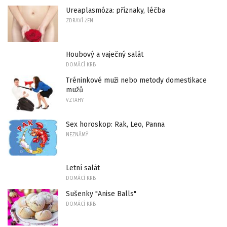
Ureaplasmóza: příznaky, léčba
ZDRAVÍ ŽEN
Houbový a vaječný salát
DOMÁCÍ KRB
Tréninkové muži nebo metody domestikace
mužů
VZTAHY
Sex horoskop: Rak, Leo, Panna
NEZNÁMÝ
Letní salát
DOMÁCÍ KRB
Sušenky "Anise Balls"
DOMÁCÍ KRB