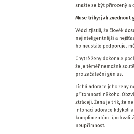
snažte se být přirozený a c
Muse triky: jak zvednout 
Vědci zjistili, že člověk do
nejinteligentnější a nejšť
ho neustále podporuje, mů
Chytré ženy dokonale pocho
že je téměř nemožné soutěž
pro začáteční génius.
Tichá adorace jeho ženy ne
přítomnosti někoho. Obzvlá
ztrácejí. Žena je trik, že
intonaci adorace kdykoli a
komplimentům těm kvalitám 
neupřímnost.