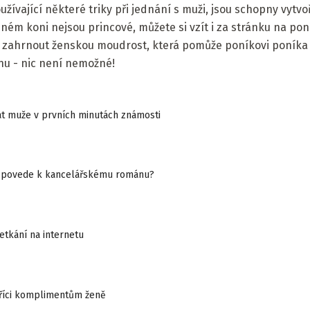
oužívající některé triky při jednání s muži, jsou schopny vytvo
ém koni nejsou princové, můžete si vzít i za stránku na poní
t zahrnout ženskou moudrost, která pomůže poníkovi poníka v
enu - nic není nemožné!
at muže v prvních minutách známosti
 co povede k kancelářskému románu?
etkání na internetu
 říci komplimentům ženě