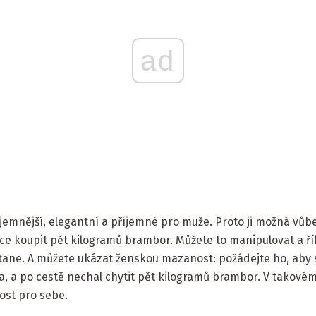
ad
jemnější, elegantní a příjemné pro muže. Proto ji možná vůb
e koupit pět kilogramů brambor. Můžete to manipulovat a ří
ane. A můžete ukázat ženskou mazanost: požádejte ho, aby si
va, a po cestě nechal chytit pět kilogramů brambor. V takov
ost pro sebe.