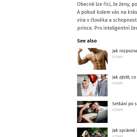
Obecně lze říci, že ženy, p
A pokud kolem vás na krásn
víra v člověka a schopnos
prince. Pro inteligentní ž
See also
Jak rozpozn
VZTAHY
Jak zjistit,
VZTAHY
Setkání po s
VZTAHY
Jak správně
VZTAHY