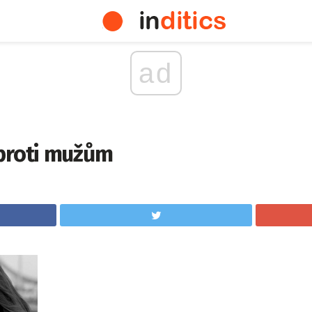
ad
proti mužům