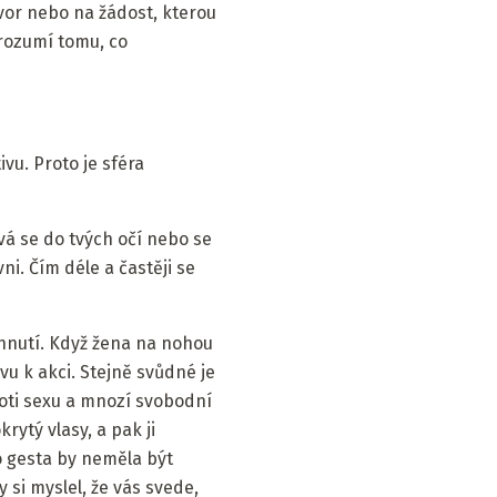
vor nebo na žádost, kterou
orozumí tomu, co
ivu. Proto je sféra
ívá se do tvých očí nebo se
i. Čím déle a častěji se
 hnutí. Když žena na nohou
vu k akci. Stejně svůdné je
proti sexu a mnozí svobodní
rytý vlasy, a pak ji
o gesta by neměla být
 si myslel, že vás svede,