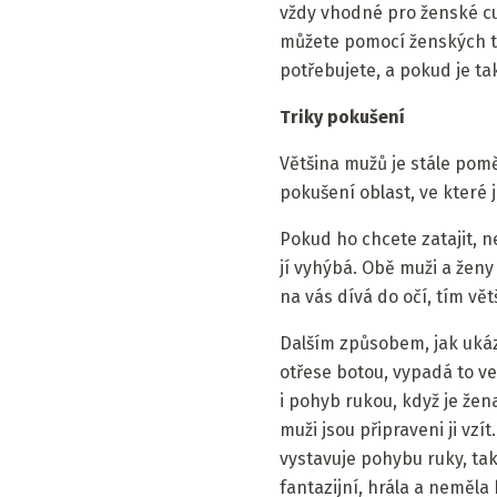
vždy vhodné pro ženské cu
můžete pomocí ženských tr
potřebujete, a pokud je ta
Triky pokušení
Většina mužů je stále poměr
pokušení oblast, ve které 
Pokud ho chcete zatajit, ne
jí vyhýbá. Obě muži a ženy
na vás dívá do očí, tím vět
Dalším způsobem, jak ukáza
otřese botou, vypadá to vel
i pohyb rukou, když je žen
muži jsou připraveni ji vzí
vystavuje pohybu ruky, tak
fantazijní, hrála a neměla 