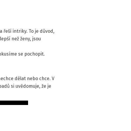
řeší intriky. To je důvod,
epší než ženy, jsou
okusíme se pochopit.
nechce dělat nebo chce. V
padů si uvědomuje, že je