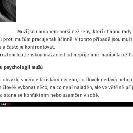
Muži jsou mnohem horší než ženy, kteří chápou rady a 
proti mužům pracuje tak účinně. V tomto případě jsou muži l
 a často je konfrontovat.
uje roztomilou ženskou mazanost od nepříjemné manipulace? P
hu psychologii mužů
i obvykle směřuje k získání něčeho, co člověk nedává nebo 
člověk vykonat něco, na co není naladěn, ale ve většině pří
a stane se konfliktním nebo uzamčen v sobě.