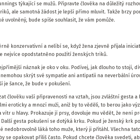
nnings týkající se mužů. Připravte člověka na důležitý rozho
iků, ale samotná žádost je lepší přímo mluvit. Takže brzy p
ké uvolněný, bude spíše souhlasit, že vám pomůže.
ně konzervativní a nelíbí se, když žena zjevně přijala iniciat
je nejvíce opodstatněno použití ženských triků.
jpřímější náznak je oko v oku. Podívej, jak dlouho to stojí, d
 nemohou skrýt své sympatie ani antipatii na neverbální úrovn
ší je šance, že bude v pokušení.
t člověku vaší připravenosti na vztah, jsou zvláštní gesta a
mi eroticky a mnozí muži, aniž by to věděli, to berou jako výz
a vítr u hlavy. Prokazuje jí prsy, dovoluje mu vědět, že není 
t. Další gesta pokušení se dotýká krku. Pokud je ženský krk pok
é nedobrovolně láká toho muže, který ji přitáhl. Všechna tat
by se opakovat příliš často. Pokud chcete člověka svedeti, aby