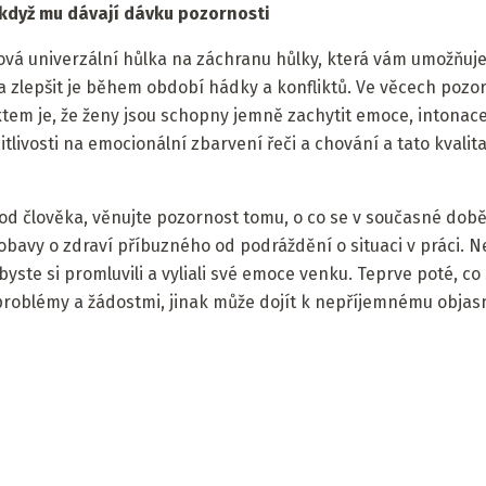
, když mu dávají dávku pozornosti
ková univerzální hůlka na záchranu hůlky, která vám umožňuj
 a zlepšit je během období hádky a konfliktů. Ve věcech pozo
tem je, že ženy jsou schopny jemně zachytit emoce, intonace
itlivosti na emocionální zbarvení řeči a chování a tato kvalita 
od člověka, věnujte pozornost tomu, o co se v současné době
obavy o zdraví příbuzného od podráždění o situaci v práci. N
byste si promluvili a vyliali své emoce venku. Teprve poté, co
problémy a žádostmi, jinak může dojít k nepříjemnému objas