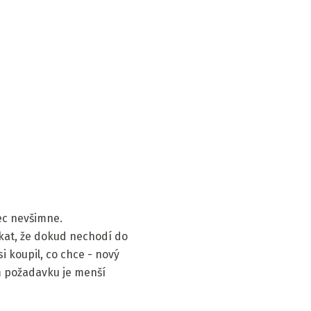
ec nevšimne.
kat, že dokud nechodí do
 koupil, co chce - nový
ém požadavku je menší