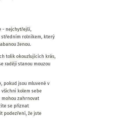
 - nejchytřejší,
e středním rolníkem, který
rabanou ženou.
h tolik okouzlujících krás,
 se raději stanou mouzou
je, pokud jsou mluvené v
h všichni kolem sebe
kže mohou zahrnovat
íte se přiznat
t podezření, že jste