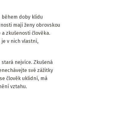
e během doby klidu
rnosti mají ženy obrovskou
 a zkušenosti člověka.
je v nich vlastní,
 stará nejvíce. Zkušená
enechávejte své zážitky
 se člověk uklidní, má
nění vztahu.