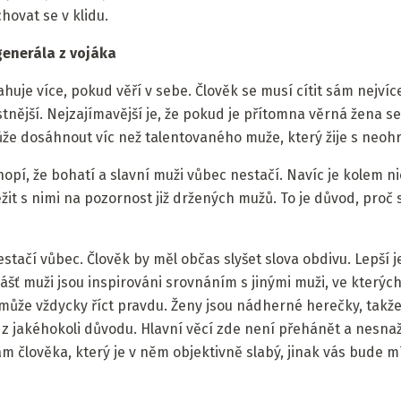
hovat se v klidu.
generála z vojáka
sahuje více, pokud věří v sebe. Člověk se musí cítit sám nejvíce
astnější. Nejzajímavější je, že pokud je přítomna věrná žena s
že dosáhnout víc než talentovaného muže, který žije s neoh
pí, že bohatí a slavní muži vůbec nestačí. Navíc je kolem nic
it s nimi na pozornost již držených mužů. To je důvod, proč
stačí vůbec. Člověk by měl občas slyšet slova obdivu. Lepší 
šť muži jsou inspirováni srovnáním s jinými muži, ve kterýc
 nemůže vždycky říct pravdu. Ženy jsou nádherné herečky, ta
 z jakéhokoli důvodu. Hlavní věcí zde není přehánět a nesnaž
člověka, který je v něm objektivně slabý, jinak vás bude mí