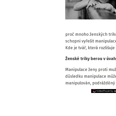
proč mnoho ženských triků 
schopni vyřešit manipulace
Kde je tvář, která rozliš
Ženské triky berou v úva
Manipulace ženy proti muž
důsledku manipulace může 
manipulován, podrážděný 