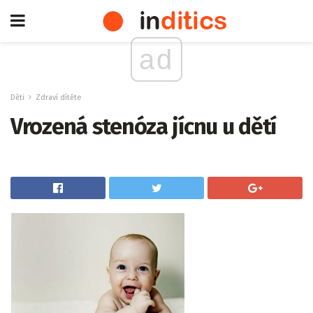
ad
Děti
Zdraví dítěte
Vrozená stenóza jícnu u dětí