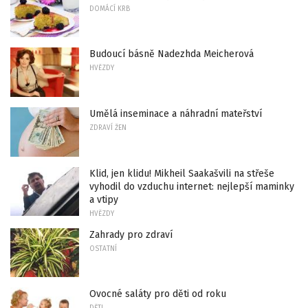
DOMÁCÍ KRB
Budoucí básně Nadezhda Meicherová
HVĚZDY
Umělá inseminace a náhradní mateřství
ZDRAVÍ ŽEN
Klid, jen klidu! Mikheil Saakašvili na střeše
vyhodil do vzduchu internet: nejlepší maminky
a vtipy
HVĚZDY
Zahrady pro zdraví
OSTATNÍ
Ovocné saláty pro děti od roku