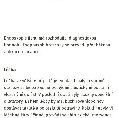
Endoskopie jícnu má rozhodující diagnostickou
hodnotu. Esophagobibroscopy se provádí předběžnou
aplikací relaxancií.
Léčba
Léčba ve většině případů je rychlá. U malých stupňů
stenózy se léčba začíná bougiemi elastickými boulemi
vloženými do úst. V poslední době byly použity speciální
dilatátory. Během léčby by měl buzhirovaniobolnoy
dostávat tekuté a polotekuté potraviny. Pokud nebyly tři
léčebné kúry účinné, provádí se chirurgická intervence.