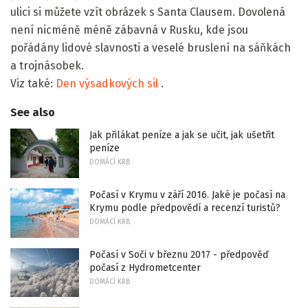
ulici si můžete vzít obrázek s Santa Clausem. Dovolená
není nicméně méně zábavná v Rusku, kde jsou
pořádány lidové slavnosti a veselé bruslení na sáňkách
a trojnásobek.
Viz také:
Den výsadkových sil
.
See also
Jak přilákat peníze a jak se učit, jak ušetřit
peníze
DOMÁCÍ KRB
Počasí v Krymu v září 2016. Jaké je počasí na
Krymu podle předpovědí a recenzí turistů?
DOMÁCÍ KRB
Počasí v Soči v březnu 2017 - předpověď
počasí z Hydrometcenter
DOMÁCÍ KRB