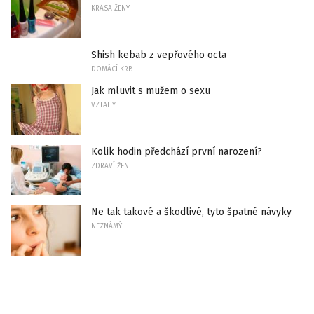
KRÁSA ŽENY
Shish kebab z vepřového octa
DOMÁCÍ KRB
Jak mluvit s mužem o sexu
VZTAHY
Kolik hodin předchází první narození?
ZDRAVÍ ŽEN
Ne tak takové a škodlivé, tyto špatné návyky
NEZNÁMÝ