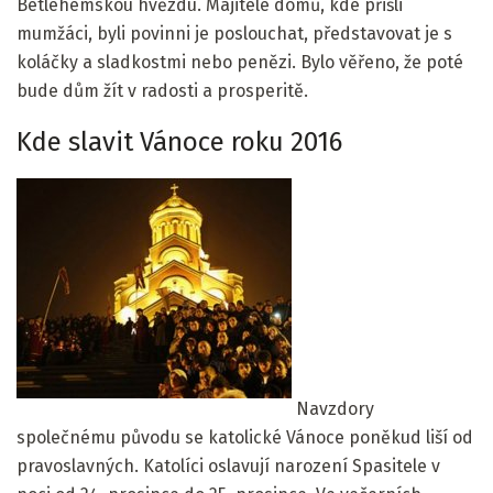
Betlehemskou hvězdu. Majitelé domů, kde přišli
mumžáci, byli povinni je poslouchat, představovat je s
koláčky a sladkostmi nebo penězi. Bylo věřeno, že poté
bude dům žít v radosti a prosperitě.
Kde slavit Vánoce roku 2016
Navzdory
společnému původu se katolické Vánoce poněkud liší od
pravoslavných. Katolíci oslavují narození Spasitele v