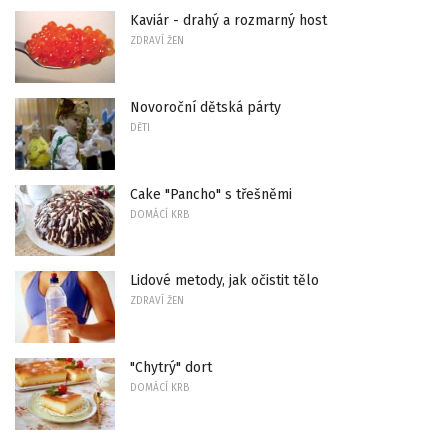
Kaviár - drahý a rozmarný host
ZDRAVÍ ŽEN
Novoroční dětská párty
DĚTI
Cake "Pancho" s třešněmi
DOMÁCÍ KRB
Lidové metody, jak očistit tělo
ZDRAVÍ ŽEN
"Chytrý" dort
DOMÁCÍ KRB