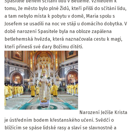
Spasitele během sčítání lidu v Betlémě. Vzhledem k
tomu, že město bylo plné Židů, kteří přišli do sčítání lidu,
a tam nebylo místa k pobytu v domě, Maria spolu s
Josefem se usadili na noc ve stáji u domácího dobytka. V
době narození Spasitele byla na obloze zapálena
betlehemská hvězda, která naznačovala cestu k magi,
kteří přinesli své dary Božímu dítěti.
Narození Ježíše Krista
je ústředním bodem křesťanského učení. Svědčí o
blížícím se spáse lidské rasy a slaví se slavnostně a