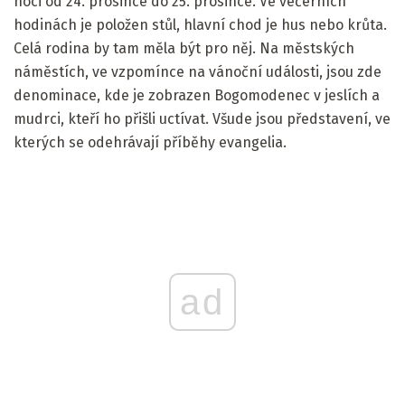
noci od 24. prosince do 25. prosince. Ve večerních
hodinách je položen stůl, hlavní chod je hus nebo krůta.
Celá rodina by tam měla být pro něj. Na městských
náměstích, ve vzpomínce na vánoční události, jsou zde
denominace, kde je zobrazen Bogomodenec v jeslích a
mudrci, kteří ho přišli uctívat. Všude jsou představení, ve
kterých se odehrávají příběhy evangelia.
ad