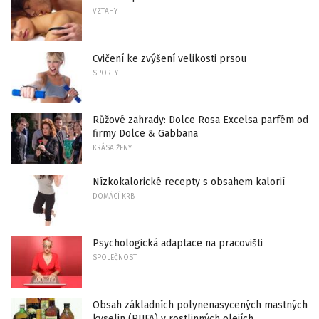
VZTAHY
Cvičení ke zvýšení velikosti prsou
SPORTY
Růžové zahrady: Dolce Rosa Excelsa parfém od
firmy Dolce & Gabbana
KRÁSA ŽENY
Nízkokalorické recepty s obsahem kalorií
DOMÁCÍ KRB
Psychologická adaptace na pracovišti
SPOLEČNOST
Obsah základních polynenasycených mastných
kyselin (PUFA) v rostlinných olejích