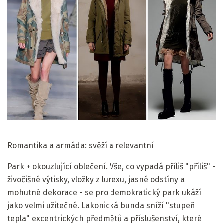
Romantika a armáda: svěží a relevantní
Park + okouzlující oblečení. Vše, co vypadá příliš "příliš" -
živočišné výtisky, vložky z lurexu, jasné odstíny a
mohutné dekorace - se pro demokratický park ukáží
jako velmi užitečné. Lakonická bunda sníží "stupeň
tepla" excentrických předmětů a příslušenství, které