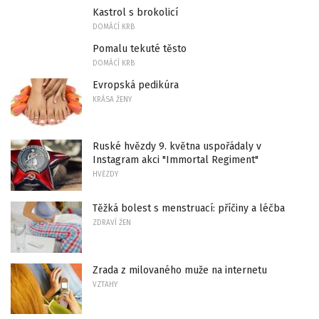
Kastrol s brokolicí
DOMÁCÍ KRB
Pomalu tekuté těsto
DOMÁCÍ KRB
Evropská pedikúra
KRÁSA ŽENY
Ruské hvězdy 9. května uspořádaly v
Instagram akci "Immortal Regiment"
HVĚZDY
Těžká bolest s menstruací: příčiny a léčba
ZDRAVÍ ŽEN
Zrada z milovaného muže na internetu
VZTAHY