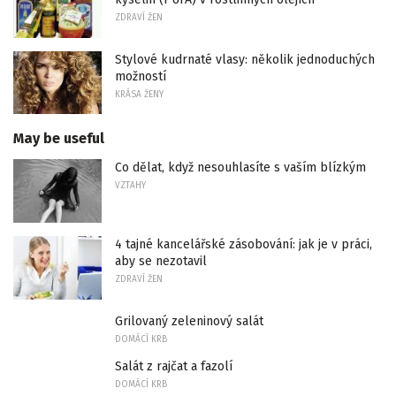
ZDRAVÍ ŽEN
Stylové kudrnaté vlasy: několik jednoduchých
možností
KRÁSA ŽENY
May be useful
Co dělat, když nesouhlasíte s vaším blízkým
VZTAHY
4 tajné kancelářské zásobování: jak je v práci,
aby se nezotavil
ZDRAVÍ ŽEN
Grilovaný zeleninový salát
DOMÁCÍ KRB
Salát z rajčat a fazolí
DOMÁCÍ KRB