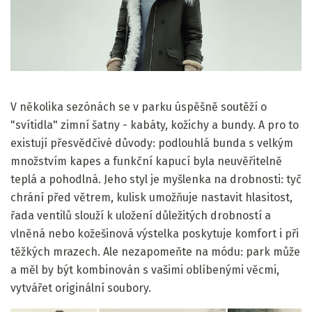
V několika sezónách se v parku úspěšně soutěží o
"svítidla" zimní šatny - kabáty, kožichy a bundy. A pro to
existují přesvědčivé důvody: podlouhlá bunda s velkým
množstvím kapes a funkční kapucí byla neuvěřitelně
teplá a pohodlná. Jeho styl je myšlenka na drobnosti: tyč
chrání před větrem, kulisk umožňuje nastavit hlasitost,
řada ventilů slouží k uložení důležitých drobností a
vlněná nebo kožešinová výstelka poskytuje komfort i při
těžkých mrazech. Ale nezapomeňte na módu: park může
a měl by být kombinován s vašimi oblíbenými věcmi,
vytvářet originální soubory.