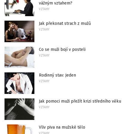
vážným vztahem?
VZTAHY
Jak překonat strach z mužů
VZTAHY
Co se muži bojí v posteli
VZTAHY
Rodinný stav: Jeden
VZTAHY
Jak pomoci muži přežít krizi středního věku
VZTAHY
Vliv piva na mužské tělo
VZTAHY