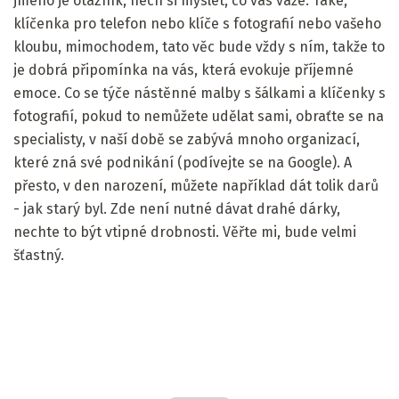
jméno je otazník, nech si myslet, co vás váže. Také,
klíčenka pro telefon nebo klíče s fotografií nebo vašeho
kloubu, mimochodem, tato věc bude vždy s ním, takže to
je dobrá připomínka na vás, která evokuje příjemné
emoce. Co se týče nástěnné malby s šálkami a klíčenky s
fotografií, pokud to nemůžete udělat sami, obraťte se na
specialisty, v naší době se zabývá mnoho organizací,
které zná své podnikání (podívejte se na Google). A
přesto, v den narození, můžete například dát tolik darů
- jak starý byl. Zde není nutné dávat drahé dárky,
nechte to být vtipné drobnosti. Věřte mi, bude velmi
šťastný.