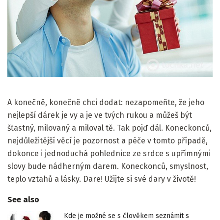
A konečně, konečně chci dodat: nezapomeňte, že jeho
nejlepší dárek je vy a je ve tvých rukou a můžeš být
šťastný, milovaný a miloval tě. Tak pojď dál. Koneckonců,
nejdůležitější věcí je pozornost a péče v tomto případě,
dokonce i jednoduchá pohlednice ze srdce s upřímnými
slovy bude nádherným darem. Koneckonců, smyslnost,
teplo vztahů a lásky. Dare! Užijte si své dary v životě!
See also
Kde je možné se s člověkem seznámit s