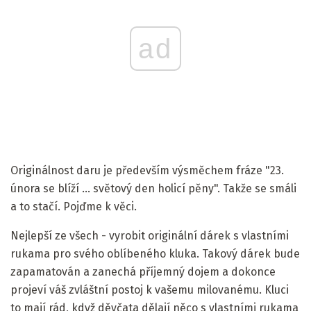
ad
Originálnost daru je především výsměchem fráze "23.
února se blíží ... světový den holicí pěny". Takže se smáli
a to stačí. Pojďme k věci.
Nejlepší ze všech - vyrobit originální dárek s vlastními
rukama pro svého oblíbeného kluka. Takový dárek bude
zapamatován a zanechá příjemný dojem a dokonce
projeví váš zvláštní postoj k vašemu milovanému. Kluci
to mají rád, když děvčata dělají něco s vlastními rukama