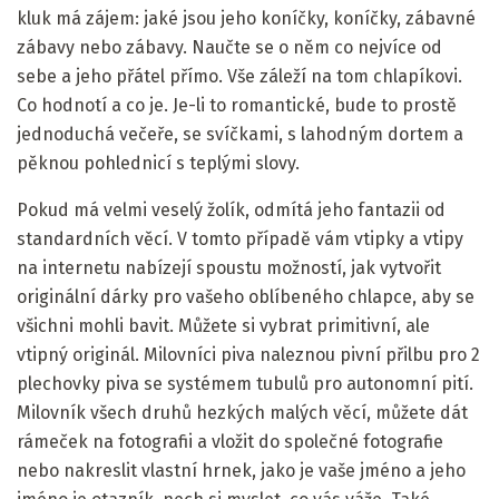
kluk má zájem: jaké jsou jeho koníčky, koníčky, zábavné
zábavy nebo zábavy. Naučte se o něm co nejvíce od
sebe a jeho přátel přímo. Vše záleží na tom chlapíkovi.
Co hodnotí a co je. Je-li to romantické, bude to prostě
jednoduchá večeře, se svíčkami, s lahodným dortem a
pěknou pohlednicí s teplými slovy.
Pokud má velmi veselý žolík, odmítá jeho fantazii od
standardních věcí. V tomto případě vám vtipky a vtipy
na internetu nabízejí spoustu možností, jak vytvořit
originální dárky pro vašeho oblíbeného chlapce, aby se
všichni mohli bavit. Můžete si vybrat primitivní, ale
vtipný originál. Milovníci piva naleznou pivní přilbu pro 2
plechovky piva se systémem tubulů pro autonomní pití.
Milovník všech druhů hezkých malých věcí, můžete dát
rámeček na fotografii a vložit do společné fotografie
nebo nakreslit vlastní hrnek, jako je vaše jméno a jeho