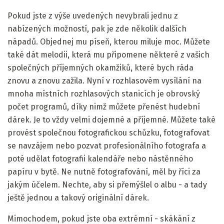
Pokud jste z výše uvedených nevybrali jednu z
nabízených možností, pak je zde několik dalších
nápadů. Objednej mu píseň, kterou miluje moc. Můžete
také dát melodii, která mu připomene některé z vašich
společných příjemných okamžiků, které bych ráda
znovu a znovu zažila. Nyní v rozhlasovém vysílání na
mnoha místních rozhlasových stanicích je obrovský
počet programů, díky nimž můžete přenést hudební
dárek. Je to vždy velmi dojemné a příjemné. Můžete také
provést společnou fotografickou schůzku, fotografovat
se navzájem nebo pozvat profesionálního fotografa a
poté udělat fotografii kalendáře nebo nástěnného
papíru v bytě. Ne nutně fotografování, měl by říci za
jakým účelem. Nechte, aby si přemýšlel o albu - a tady
ještě jednou a takový originální dárek.
Mimochodem, pokud jste oba extrémní - skákání z