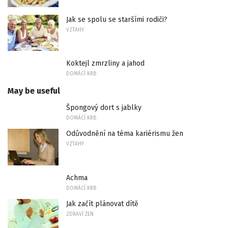
Jak se spolu se staršími rodiči?
VZTAHY
Koktejl zmrzliny a jahod
DOMÁCÍ KRB
May be useful
Špongový dort s jablky
DOMÁCÍ KRB
Odůvodnění na téma kariérismu žen
VZTAHY
Achma
DOMÁCÍ KRB
Jak začít plánovat dítě
ZDRAVÍ ŽEN