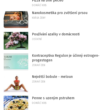
Pizza na bílé pečivo
DOMÁCÍ KRB
Nanokosmetika pro zvětšení prsou
KRÁSA ŽENY
Používání azalky v domácnosti
OSTATNÍ
Kontraceptiva Regulon je účinný estrogen-
progestogen
ZDRAVÍ ŽEN
Největší bobule - meloun
ZDRAVÍ ŽEN
Penne s uzeným pstruhem
DOMÁCÍ KRB