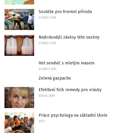
Soutěže pro firemní přírodu
DOMÁCÍ KRB
Nejkrásnější závěsy této sezóny
DOMÁCÍ KRB
Hot sendvič s mletým masem
DOMÁCÍ KRB
Zelená gazpacho
Efektivní folk remedy pro vrásky
KRÁSA ŽENY
Práce psychologa na základní škole
DĚTI