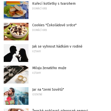
Kuřecí kotletky s tvarohem
DOMÁCÍ KRB
Cookies "Čokoládové srdce"
DOMÁCÍ KRB
Jak se vyhnout hádkám v rodině
VZTAHY
Miluju ženatého muže
VZTAHY
Jar na "zemi Sovětů"
OSTATNÍ
Ženské pohlavně přenosné nemoci