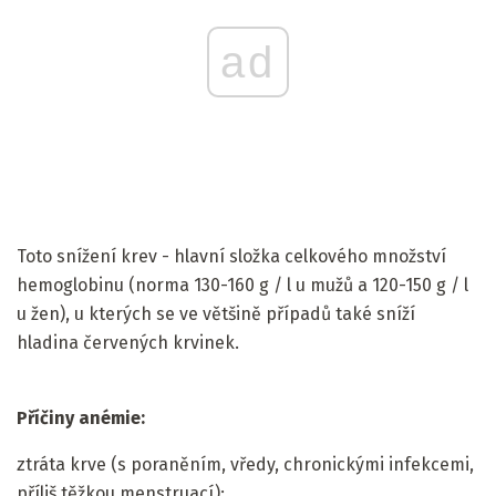
ad
Toto snížení krev - hlavní složka celkového množství
hemoglobinu (norma 130-160 g / l u mužů a 120-150 g / l
u žen), u kterých se ve většině případů také sníží
hladina červených krvinek.
Příčiny anémie:
ztráta krve (s poraněním, vředy, chronickými infekcemi,
příliš těžkou menstruací);