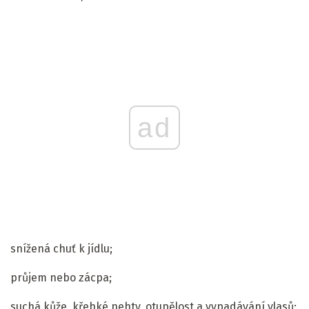
ad
snížená chuť k jídlu;
průjem nebo zácpa;
suchá kůže, křehké nehty, otupělost a vypadávání vlasů;