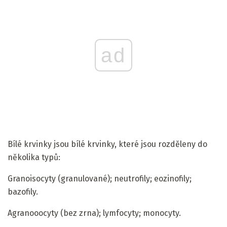
ad
Bílé krvinky jsou bílé krvinky, které jsou rozděleny do
několika typů:
Granoisocyty (granulované); neutrofily; eozinofily;
bazofily.
Agranooocyty (bez zrna); lymfocyty; monocyty.