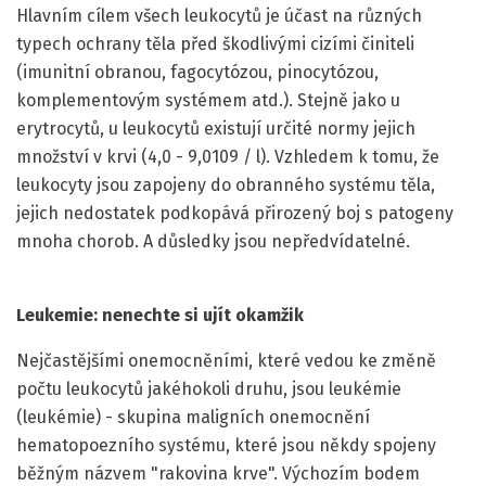
Hlavním cílem všech leukocytů je účast na různých
typech ochrany těla před škodlivými cizími činiteli
(imunitní obranou, fagocytózou, pinocytózou,
komplementovým systémem atd.). Stejně jako u
erytrocytů, u leukocytů existují určité normy jejich
množství v krvi (4,0 - 9,0109 / l). Vzhledem k tomu, že
leukocyty jsou zapojeny do obranného systému těla,
jejich nedostatek podkopává přirozený boj s patogeny
mnoha chorob. A důsledky jsou nepředvídatelné.
Leukemie: nenechte si ujít okamžik
Nejčastějšími onemocněními, které vedou ke změně
počtu leukocytů jakéhokoli druhu, jsou leukémie
(leukémie) - skupina maligních onemocnění
hematopoezního systému, které jsou někdy spojeny
běžným názvem "rakovina krve". Výchozím bodem