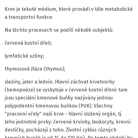
Krev je tekuté médium, které provádí v těle metabolické
a transportní funkce.
Na těchto procesech se podílí několik subjektů:
červená kostní dřeň;
lymfatické uzliny;
thymusová žláza (thymus);
sleziny, jater a ledvin. Hlavní záchvat krvetvorby
(hemopoéze) se vyskytuje v červené kostní dřeni: tam
jsou speciální kmenové buňky nazývány jednou
polypotentní kmenovou buňkou (PUK). Všechny
"pracovní včely" naší krve - hlavní složený orgán, tj.
Jeho jednotné prvky: červené krvinky, leukocyty, krevní
destičky, pocházejí z toho. Životní cyklus různých
krevních buněk je od 1C do 120 dnů. Po tomto období by