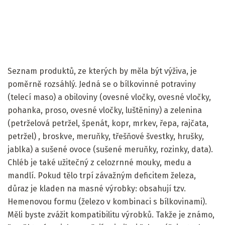
Seznam produktů, ze kterých by měla být výživa, je
poměrně rozsáhlý. Jedná se o bílkovinné potraviny
(telecí maso) a obiloviny (ovesné vločky, ovesné vločky,
pohanka, proso, ovesné vločky, luštěniny) a zelenina
(petrželová petržel, špenát, kopr, mrkev, řepa, rajčata,
petržel) , broskve, meruňky, třešňové švestky, hrušky,
jablka) a sušené ovoce (sušené meruňky, rozinky, data).
Chléb je také užitečný z celozrnné mouky, medu a
mandlí. Pokud tělo trpí závažným deficitem železa,
důraz je kladen na masné výrobky: obsahují tzv.
Hemenovou formu (železo v kombinaci s bílkovinami).
Měli byste zvážit kompatibilitu výrobků. Takže je známo,