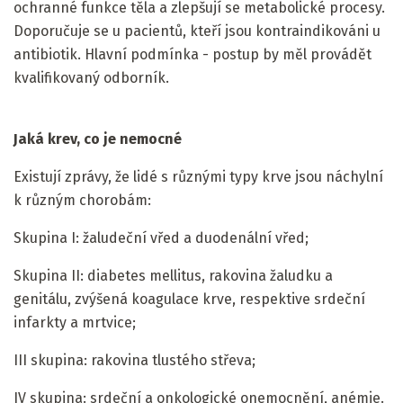
ochranné funkce těla a zlepšují se metabolické procesy.
Doporučuje se u pacientů, kteří jsou kontraindikováni u
antibiotik. Hlavní podmínka - postup by měl provádět
kvalifikovaný odborník.
Jaká krev, co je nemocné
Existují zprávy, že lidé s různými typy krve jsou náchylní
k různým chorobám:
Skupina I: žaludeční vřed a duodenální vřed;
Skupina II: diabetes mellitus, rakovina žaludku a
genitálu, zvýšená koagulace krve, respektive srdeční
infarkty a mrtvice;
III skupina: rakovina tlustého střeva;
IV skupina: srdeční a onkologické onemocnění, anémie.