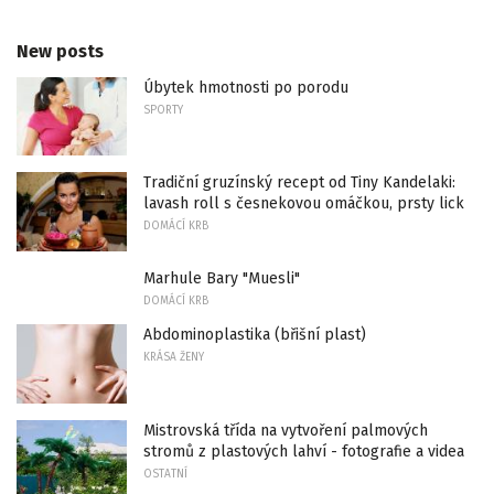
New posts
Úbytek hmotnosti po porodu
SPORTY
Tradiční gruzínský recept od Tiny Kandelaki:
lavash roll s česnekovou omáčkou, prsty lick
DOMÁCÍ KRB
Marhule Bary "Muesli"
DOMÁCÍ KRB
Abdominoplastika (břišní plast)
KRÁSA ŽENY
Mistrovská třída na vytvoření palmových
stromů z plastových lahví - fotografie a videa
OSTATNÍ