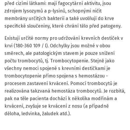
před cizími látkami: mají fagocytární aktivitu, jsou
zdrojem lysozymů a p-lysinů, schopnými ničit
membrány určitých bakterií a také uvolňují do krve
specifické sloučeniny, které chrání tělo před patogeny.
Existují určité normy pro udržování krevních destiček v
krvi (180-360 109 / l). Odchylky jsou možné v obou
směrech, ale patologickým stavem je pouze snížení
počtu trombocytů, tj. Trombocytopenie. Stejně jako
všechny nemoci spojené s krevními destičkami je
trombocytopenie přímo spojena s hemostázou -
procesem zastavení krvácení. Pomocí trombocytů je
realizována takzvaná hemostáza trombocytů. Je rozbitá,
pak na těle pacienta dochází k několika modřinám a
krvácení, zvyšuje se krvácení z nosu (a případně
děloha, ledvinka, žaludek atd.).