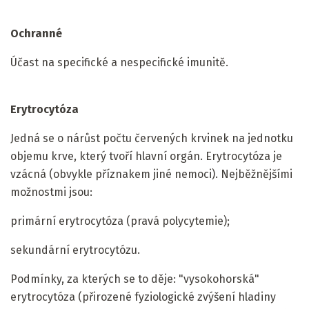
Ochranné
Účast na specifické a nespecifické imunitě.
Erytrocytóza
Jedná se o nárůst počtu červených krvinek na jednotku
objemu krve, který tvoří hlavní orgán. Erytrocytóza je
vzácná (obvykle příznakem jiné nemoci). Nejběžnějšími
možnostmi jsou:
primární erytrocytóza (pravá polycytemie);
sekundární erytrocytózu.
Podmínky, za kterých se to děje: "vysokohorská"
erytrocytóza (přirozené fyziologické zvýšení hladiny