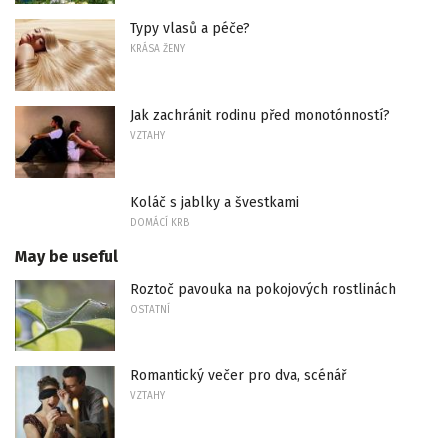
Typy vlasů a péče?
KRÁSA ŽENY
Jak zachránit rodinu před monotónností?
VZTAHY
Koláč s jablky a švestkami
DOMÁCÍ KRB
May be useful
Roztoč pavouka na pokojových rostlinách
OSTATNÍ
Romantický večer pro dva, scénář
VZTAHY