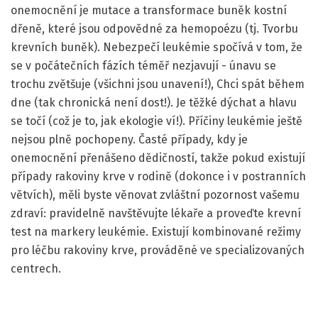
onemocnění je mutace a transformace buněk kostní
dřeně, které jsou odpovědné za hemopoézu (tj. Tvorbu
krevních buněk). Nebezpečí leukémie spočívá v tom, že
se v počátečních fázích téměř nezjavují - únavu se
trochu zvětšuje (všichni jsou unavení!), Chci spát během
dne (tak chronická není dost!). Je těžké dýchat a hlavu
se točí (což je to, jak ekologie ví!). Příčiny leukémie ještě
nejsou plně pochopeny. Časté případy, kdy je
onemocnění přenášeno dědičností, takže pokud existují
případy rakoviny krve v rodině (dokonce i v postranních
větvích), měli byste věnovat zvláštní pozornost vašemu
zdraví: pravidelně navštěvujte lékaře a proveďte krevní
test na markery leukémie. Existují kombinované režimy
pro léčbu rakoviny krve, prováděné ve specializovaných
centrech.