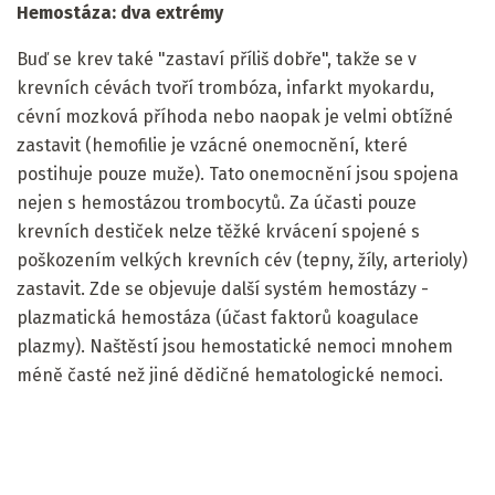
Hemostáza: dva extrémy
Buď se krev také "zastaví příliš dobře", takže se v
krevních cévách tvoří trombóza, infarkt myokardu,
cévní mozková příhoda nebo naopak je velmi obtížné
zastavit (hemofilie je vzácné onemocnění, které
postihuje pouze muže). Tato onemocnění jsou spojena
nejen s hemostázou trombocytů. Za účasti pouze
krevních destiček nelze těžké krvácení spojené s
poškozením velkých krevních cév (tepny, žíly, arterioly)
zastavit. Zde se objevuje další systém hemostázy -
plazmatická hemostáza (účast faktorů koagulace
plazmy). Naštěstí jsou hemostatické nemoci mnohem
méně časté než jiné dědičné hematologické nemoci.