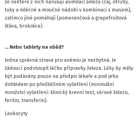
že některé z nich narušují asimilaci železa (čaj, otruby,
tuky a mléčné a moučné nádobí v kombinaci s masem),
zatímco jiné pomáhají (pomerančová a grapefruitová
šťáva, brokolice).
... Nebo tablety na oběd?
Jedna správná strava pro anémiu je nezbytná. Je
žádoucí podstoupit léčbu přípravky železa. Léky by měly
být podávány pouze na předpis lékaře a pod jeho
dohledem po předběžném vyšetření (minimální
množství vyšetření: klinický krevní test, sérové ​​železo,
feritin, transferin).
Leukocyty