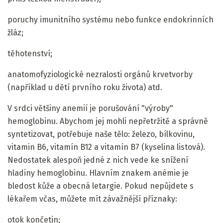
poruchy imunitního systému nebo funkce endokrinních
žláz;
těhotenství;
anatomofyziologické nezralosti orgánů krvetvorby
(například u dětí prvního roku života) atd.
V srdci většiny anemií je porušování "výroby"
hemoglobinu. Abychom jej mohli nepřetržitě a správně
syntetizovat, potřebuje naše tělo: železo, bílkovinu,
vitamin B6, vitamín B12 a vitamín B7 (kyselina listová).
Nedostatek alespoň jedné z nich vede ke snížení
hladiny hemoglobinu. Hlavním znakem anémie je
bledost kůže a obecná letargie. Pokud nepůjdete s
lékařem včas, můžete mít závažnější příznaky:
otok končetin;