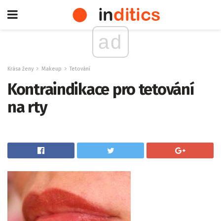
ad
Krása ženy
Makeup
Tetování
Kontraindikace pro tetování
na rty