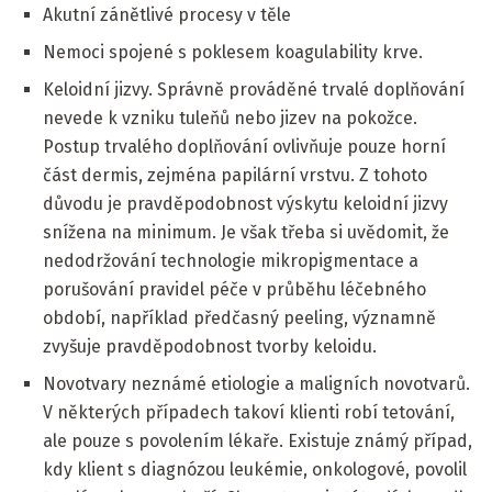
Akutní zánětlivé procesy v těle
Nemoci spojené s poklesem koagulability krve.
Keloidní jizvy. Správně prováděné trvalé doplňování
nevede k vzniku tuleňů nebo jizev na pokožce.
Postup trvalého doplňování ovlivňuje pouze horní
část dermis, zejména papilární vrstvu. Z tohoto
důvodu je pravděpodobnost výskytu keloidní jizvy
snížena na minimum. Je však třeba si uvědomit, že
nedodržování technologie mikropigmentace a
porušování pravidel péče v průběhu léčebného
období, například předčasný peeling, významně
zvyšuje pravděpodobnost tvorby keloidu.
Novotvary neznámé etiologie a maligních novotvarů.
V některých případech takoví klienti robí tetování,
ale pouze s povolením lékaře. Existuje známý případ,
kdy klient s diagnózou leukémie, onkologové, povolil