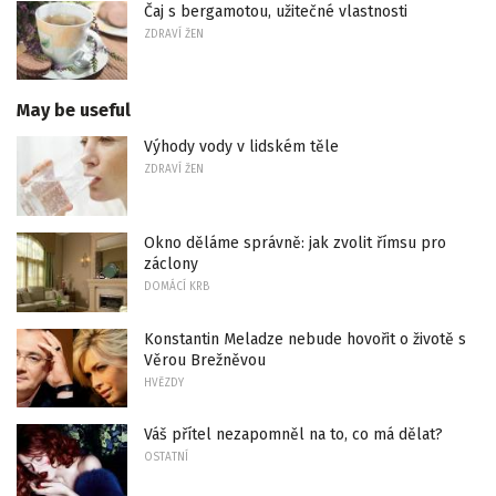
Čaj s bergamotou, užitečné vlastnosti
ZDRAVÍ ŽEN
May be useful
Výhody vody v lidském těle
ZDRAVÍ ŽEN
Okno děláme správně: jak zvolit římsu pro
záclony
DOMÁCÍ KRB
Konstantin Meladze nebude hovořit o životě s
Věrou Brežněvou
HVĚZDY
Váš přítel nezapomněl na to, co má dělat?
OSTATNÍ