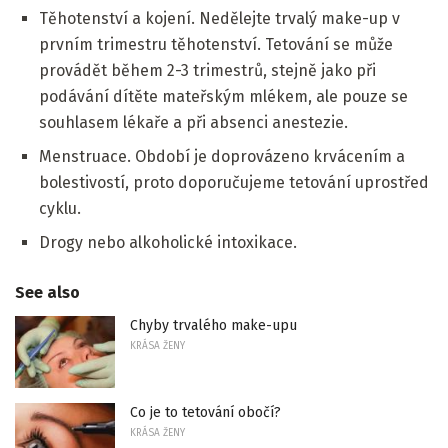
Těhotenství a kojení. Nedělejte trvalý make-up v
prvním trimestru těhotenství. Tetování se může
provádět během 2-3 trimestrů, stejně jako při
podávání dítěte mateřským mlékem, ale pouze se
souhlasem lékaře a při absenci anestezie.
Menstruace. Období je doprovázeno krvácením a
bolestivostí, proto doporučujeme tetování uprostřed
cyklu.
Drogy nebo alkoholické intoxikace.
See also
Chyby trvalého make-upu
KRÁSA ŽENY
Co je to tetování obočí?
KRÁSA ŽENY