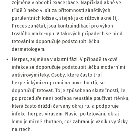
zejména v období exacerbace. Například akné ve
třídě 3 nebo 4, síť za přítomnosti zánětlivých
purulentních ložisek, stejně jako růžové akné (tj.
Proces zánětu), jsou kontraindikací pro výkon
trvalého make-upu. V takových případech se před
tetováním doporučuje podstoupit léčbu
dermatologem.
Herpes, zejména v akutní fázi. V případě takové
infekce se doporučuje podstoupit léčbu moderními
antivirovými léky. Osoby, které často trpí
herpetickými erupcemi na povrchu rtů, se
doporučují tetovat. To je způsobeno skutečností, že
po proceduře není potřeba neustále používat rtěnku,
která často dráždí červený okraj rtu a podporuje
infekci herpes virusem. Navíc, po tetování, okraj
lemu je mírně zhutněn, což zabraňuje vzniku vyrážky
na rtech.