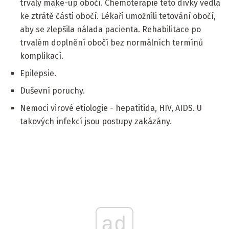
trvalý make-up obočí. Chemoterapie této dívky vedla
ke ztrátě části obočí. Lékaři umožnili tetování obočí,
aby se zlepšila nálada pacienta. Rehabilitace po
trvalém doplnění obočí bez normálních termínů
komplikací.
Epilepsie.
Duševní poruchy.
Nemoci virové etiologie - hepatitida, HIV, AIDS. U
takových infekcí jsou postupy zakázány.
ad