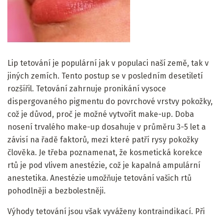
Lip tetování je populární jak v populaci naší země, tak v
jiných zemích. Tento postup se v posledním desetiletí
rozšířil. Tetování zahrnuje pronikání vysoce
dispergovaného pigmentu do povrchové vrstvy pokožky,
což je důvod, proč je možné vytvořit make-up. Doba
nosení trvalého make-up dosahuje v průměru 3-5 let a
závisí na řadě faktorů, mezi které patří rysy pokožky
člověka. Je třeba poznamenat, že kosmetická korekce
rtů je pod vlivem anestézie, což je kapalná ampulární
anestetika. Anestézie umožňuje tetování vašich rtů
pohodlněji a bezbolestněji.
Výhody tetování jsou však vyváženy kontraindikací. Při