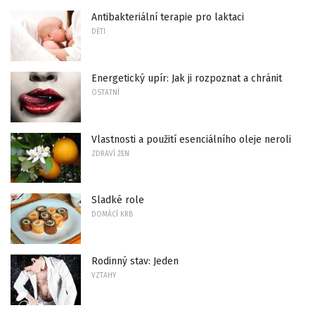
Antibakteriální terapie pro laktaci
DĚTI
Energetický upír: Jak ji rozpoznat a chránit
OSTATNÍ
Vlastnosti a použití esenciálního oleje neroli
ZDRAVÍ ŽEN
Sladké role
DOMÁCÍ KRB
Rodinný stav: Jeden
VZTAHY