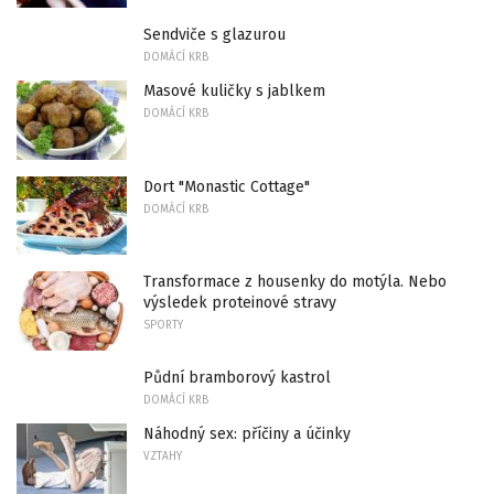
Sendviče s glazurou
DOMÁCÍ KRB
Masové kuličky s jablkem
DOMÁCÍ KRB
Dort "Monastic Cottage"
DOMÁCÍ KRB
Transformace z housenky do motýla. Nebo
výsledek proteinové stravy
SPORTY
Půdní bramborový kastrol
DOMÁCÍ KRB
Náhodný sex: příčiny a účinky
VZTAHY