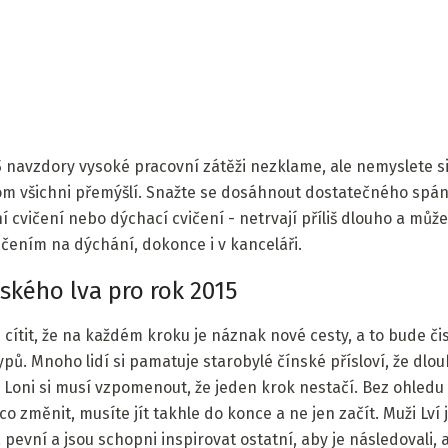
5 navzdory vysoké pracovní zátěži nezklame, ale nemyslete si,
 o tom všichni přemýšlí. Snažte se dosáhnout dostatečného spá
ní cvičení nebo dýchací cvičení - netrvají příliš dlouho a můž
ičením na dýchání, dokonce i v kanceláři.
kého lva pro rok 2015
 cítit, že na každém kroku je náznak nové cesty, a to bude či
ů. Mnoho lidí si pamatuje starobylé čínské přísloví, že dlo
e Loni si musí vzpomenout, že jeden krok nestačí. Bez ohledu n
o změnit, musíte jít takhle do konce a ne jen začít. Muži Lví 
pevní a jsou schopni inspirovat ostatní, aby je následovali, 