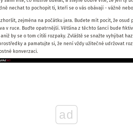
Vy sami víte, co musíte udělat, a stejně dobře víte, že jen t
ě nechat to pochopit ti, kteří se o vás obávají - vážně neb
horšit, zejména na počátku jara. Budete mít pocit, že osud 
a v ruce. Buďte opatrnější. Většina z těchto šancí bude fiktivní
 aniž by se o tom cítili rozpaky. Zvláště se snažte vyhýbat 
prostředky a pamatujte si, že není vždy užitečné udržovat r
tostné konverzaci.
ad