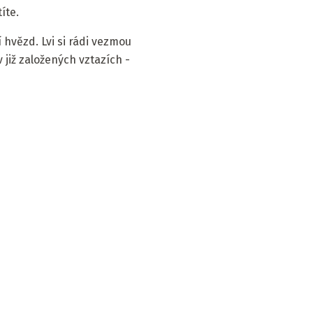
íte.
hvězd. Lvi si rádi vezmou
 již založených vztazích -