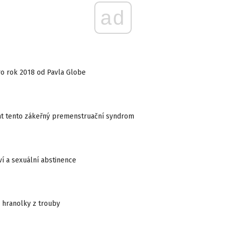
ad
o rok 2018 od Pavla Globe
at tento zákeřný premenstruační syndrom
í a sexuální abstinence
 hranolky z trouby