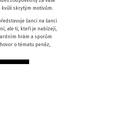
y budeš zodpovědný za vaše
o kvůli skrytým motivům.
představuje šanci na šanci
, ale ti, kteří je nabízejí,
hazardním hrám a sporům
ozhovor o tématu peněz,