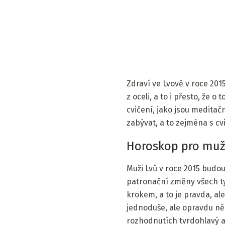
Zdraví ve Lvově v roce 201
z oceli, a to i přesto, že
cvičení, jako jsou meditač
zabývat, a to zejména s cv
Horoskop pro mužs
Muži Lvů v roce 2015 budou
patronační změny všech typ
krokem, a to je pravda, al
jednoduše, ale opravdu něc
rozhodnutích tvrdohlavý a 