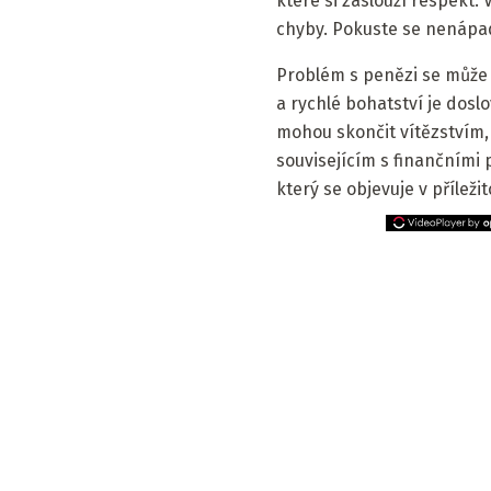
které si zaslouží respekt. 
chyby. Pokuste se nenápadn
Problém s penězi se může z
a rychlé bohatství je doslov
mohou skončit vítězstvím,
souvisejícím s finančními 
který se objevuje v příleži