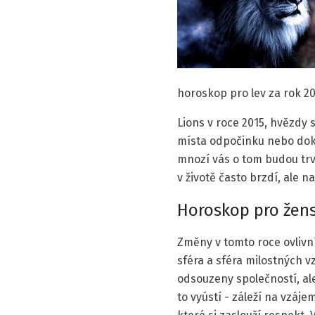
horoskop pro lev za rok 2
Lions v roce 2015, hvězdy
místa odpočinku nebo dokon
mnozí vás o tom budou trva
v životě často brzdí, ale 
Horoskop pro žens
Změny v tomto roce ovlivn
sféra a sféra milostných v
odsouzeny společností, al
to vyústí - záleží na vzáje