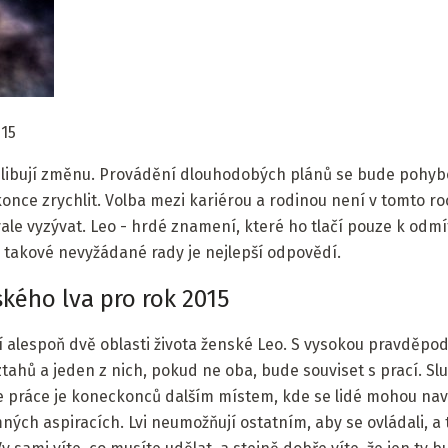
015
 slibují změnu. Provádění dlouhodobých plánů se bude pohyb
ce zrychlit. Volba mezi kariérou a rodinou není v tomto roc
le vyzývat. Leo - hrdé znamení, které ho tlačí pouze k odmít
na takové nevyžádané rady je nejlepší odpovědí.
kého lva pro rok 2015
í alespoň dvě oblasti života ženské Leo. S vysokou pravděpo
ztahů a jeden z nich, pokud ne oba, bude souviset s prací. S
e práce je koneckonců dalším místem, kde se lidé mohou nav
mných aspiracích. Lvi neumožňují ostatním, aby se ovládali, a t