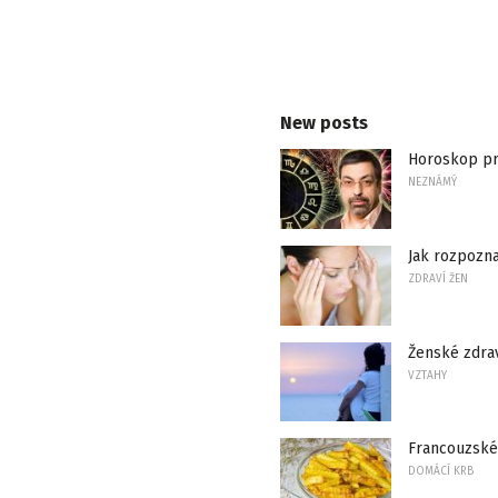
New posts
Horoskop pr
NEZNÁMÝ
Jak rozpozn
ZDRAVÍ ŽEN
Ženské zdrav
VZTAHY
Francouzské
DOMÁCÍ KRB