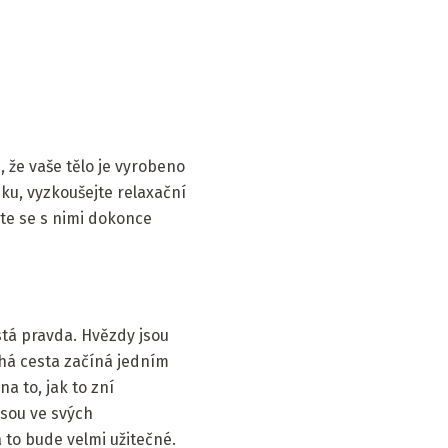
 že vaše tělo je vyrobeno
nku, vyzkoušejte relaxační
ete se s nimi dokonce
stá pravda. Hvězdy jsou
uhá cesta začíná jedním
a to, jak to zní
jsou ve svých
a to bude velmi užitečné.