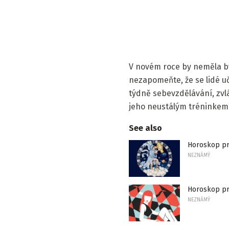
V novém roce by neměla bý
nezapomeňte, že se lidé uč
týdně sebevzdělávání, zvlá
jeho neustálým tréninkem
See also
Horoskop pro
NEZNÁMÝ
Horoskop pr
NEZNÁMÝ