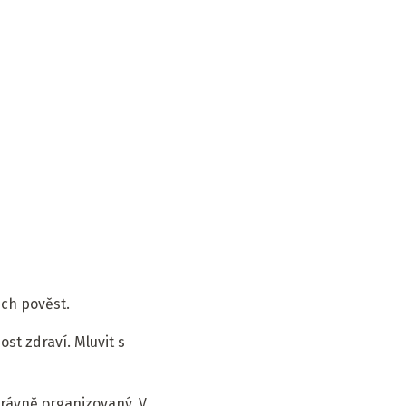
ich pověst.
ost zdraví. Mluvit s
správně organizovaný. V