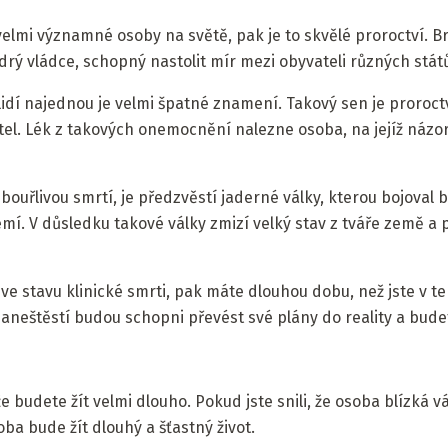
 velmi významné osoby na světě, pak je to skvělé proroctví. B
rý vládce, schopný nastolit mír mezi obyvateli různých stát
lidí najednou je velmi špatné znamení. Takový sen je proroct
tel. Lék z takových onemocnění nalezne osoba, na jejíž názo
 bouřlivou smrtí, je předzvěstí jaderné války, kterou bojoval 
í. V důsledku takové války zmizí velký stav z tváře země a 
byl ve stavu klinické smrti, pak máte dlouhou dobu, než jste v
aneštěstí budou schopni převést své plány do reality a bude
e budete žít velmi dlouho. Pokud jste snili, že osoba blízká
oba bude žít dlouhý a šťastný život.