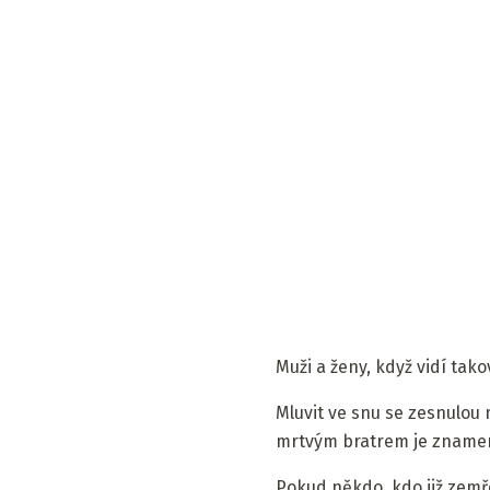
Muži a ženy, když vidí tako
Mluvit ve snu se zesnulou m
mrtvým bratrem je znamení
Pokud někdo, kdo již zemře