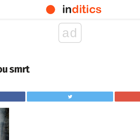
ad
ou smrt