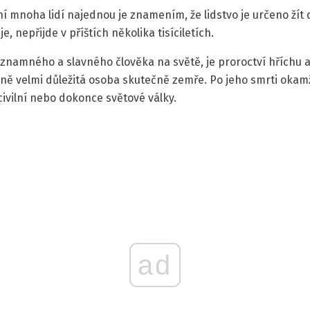
ní mnoha lidí najednou je znamením, že lidstvo je určeno žít 
, nepřijde v příštích několika tisíciletích.
ýznamného a slavného člověka na světě, je proroctví hříchu a
 velmi důležitá osoba skutečně zemře. Po jeho smrti okamži
 civilní nebo dokonce světové války.
ad