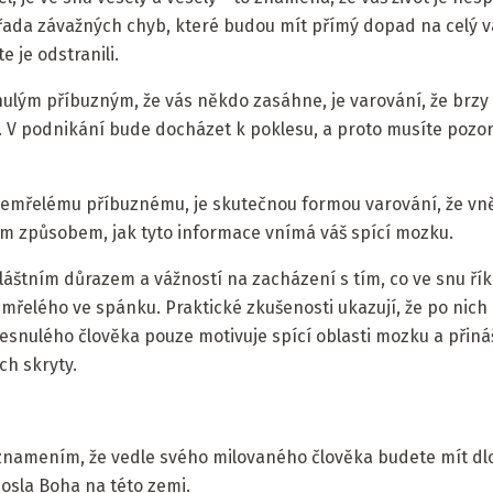
řada závažných chyb, které budou mít přímý dopad na celý 
e je odstranili.
ulým příbuzným, že vás někdo zasáhne, je varování, že brzy
. V podnikání bude docházet k poklesu, a proto musíte pozo
 zemřelému příbuznému, je skutečnou formou varování, že vnějš
ým způsobem, jak tyto informace vnímá váš spící mozku.
láštním důrazem a vážností na zacházení s tím, co ve snu říka
mřelého ve spánku. Praktické zkušenosti ukazují, že po nich
esnulého člověka pouze motivuje spící oblasti mozku a přináš
ch skryty.
e znamením, že vedle svého milovaného člověka budete mít dlo
posla Boha na této zemi.