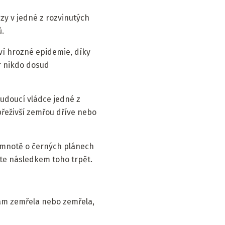
rzy v jedné z rozvinutých
ů.
ví hrozné epidemie, díky
r nikdo dosud
budoucí vládce jedné z
přeživší zemřou dříve nebo
 temnotě o černých plánech
te následkem toho trpět.
 vám zemřela nebo zemřela,