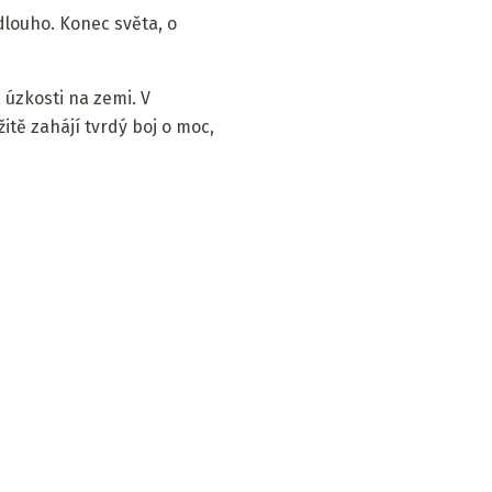
dlouho. Konec světa, o
 úzkosti na zemi. V
tě zahájí tvrdý boj o moc,