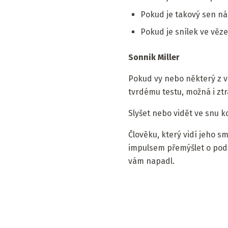
Pokud je takový sen nác
Pokud je snílek ve věz
Sonnik Miller
Pokud vy nebo některý z va
tvrdému testu, možná i ztr
Slyšet nebo vidět ve snu k
Člověku, který vidí jeho s
impulsem přemýšlet o podn
vám napadl.