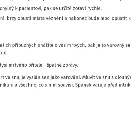
hylný k pacientovi, pak se určitě zotaví rychle.
ení, brzy opustí místa věznění a nakonec bude moci opustit k
šich příbuzných snášíte o vás mrtvých, pak je to varovný se
átě.
dysi mrtvého přítele - špatné zprávy.
mrt ve snu, je vyslán sen jako varování. Mluvit ve snu s dlou
ikání a všechno, co s ním souvisí. Spánek varuje před intrik