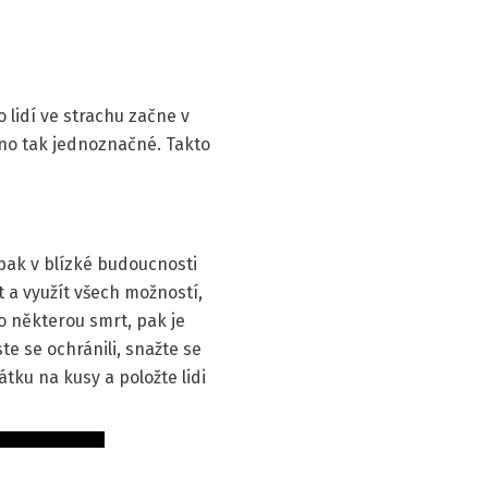
 lidí ve strachu začne v
chno tak jednoznačné. Takto
 pak v blízké budoucnosti
it a využít všech možností,
o některou smrt, pak je
e se ochránili, snažte se
átku na kusy a položte lidi