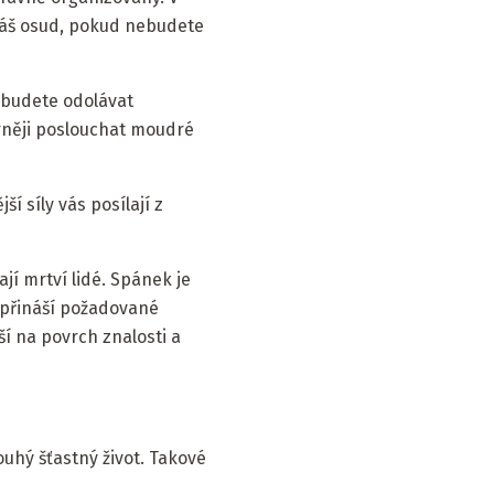
váš osud, pokud nebudete
 budete odolávat
rněji poslouchat moudré
í síly vás posílají z
jí mrtví lidé. Spánek je
 přináší požadované
í na povrch znalosti a
uhý šťastný život. Takové