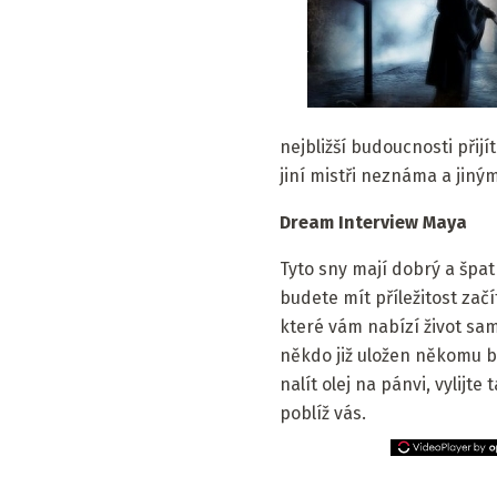
nejbližší budoucnosti přij
jiní mistři neznáma a jiný
Dream Interview Maya
Tyto sny mají dobrý a špat
budete mít příležitost začí
které vám nabízí život sam
někdo již uložen někomu bl
nalít olej na pánvi, vylijt
poblíž vás.