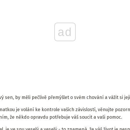
ad
vý sen, by měli pečlivě přemýšlet o svém chování a vážit si jej
atkou je volání ke kontrole vašich závislostí, věnujte pozorn
m, že někdo opravdu potřebuje váš soucit a vaši pomoc.
l, je ve snu veselý a veselý - to znamená, že váš život je ne