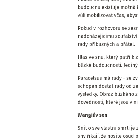
budoucnu existuje možná 
vůli mobilizovat včas, abyst
Pokud v rozhovoru se zesn
nadcházejícímu zoufalství
rady příbuzných a přátel.
Hlas ve snu, který patří k
blízké budoucnosti. Jedin
Paracelsus má rady - se zv
schopen dostat rady od ze
výsledky. Obraz blízkého z
dovednosti, které jsou v ni
Wangiův sen
Snít o své vlastní smrti j
sny říkají, že nosíte osud 