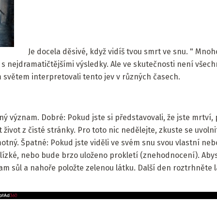
Je docela děsivé, když vidíš tvou smrt ve snu. " Mnoho
ít s nejdramatičtějšími výsledky. Ale ve skutečnosti není vše
m světem interpretovali tento jev v různých časech.
ný význam. Dobré: Pokud jste si představovali, že jste mrtví,
t život z čisté stránky. Pro toto nic nedělejte, zkuste se uvoln
otný. Špatné: Pokud jste viděli ve svém snu svou vlastní neb
ízké, nebo bude brzo uloženo prokletí (znehodnocení). Abyst
e tam sůl a nahoře položte zelenou látku. Další den roztrhněte l