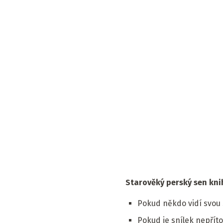
Starověký perský sen knih
Pokud někdo vidí svou 
Pokud je snílek nepří