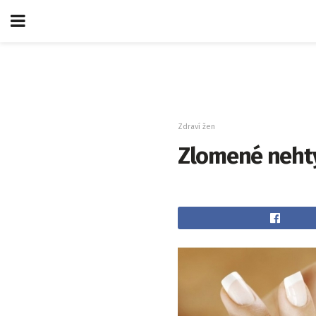
Zdraví žen
Zlomené nehty