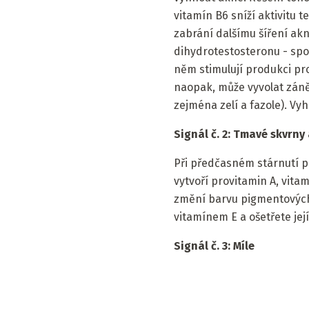
vitamín B6 sníží aktivitu 
zabrání dalšímu šíření a
dihydrotestosteronu - spou
něm stimulují produkci pro
naopak, může vyvolat záně
zejména zelí a fazole). Vy
Signál č. 2: Tmavé skvrny
Při předčasném stárnutí po
vytvoří provitamin A, vita
změní barvu pigmentových 
vitamínem E a ošetřete je
Signál č. 3: Míle