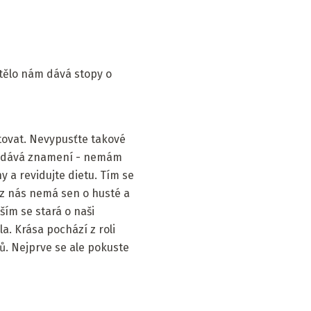
 tělo nám dává stopy o
tovat. Nevypusťte takové
vám dává znamení - nemám
 a revidujte dietu. Tím se
 z nás nemá sen o husté a
ším se stará o naši
la. Krása pochází z roli
lů. Nejprve se ale pokuste