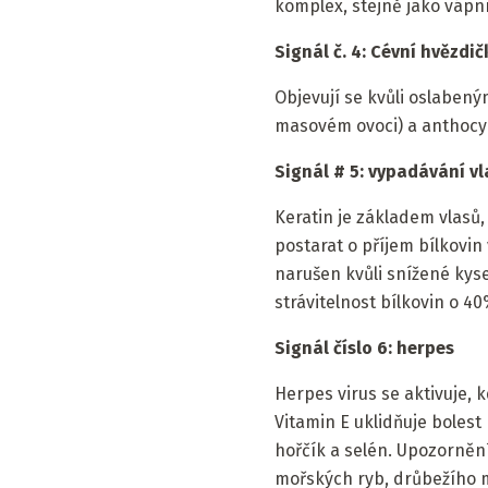
komplex, stejně jako vápní
Signál č. 4: Cévní hvězdič
Objevují se kvůli oslabený
masovém ovoci) a anthocya
Signál # 5: vypadávání vl
Keratin je základem vlasů,
postarat o příjem bílkovin
narušen kvůli snížené kyse
strávitelnost bílkovin o 40
Signál číslo 6: herpes
Herpes virus se aktivuje, 
Vitamin E uklidňuje bolest
hořčík a selén. Upozornění:
mořských ryb, drůbežího ma