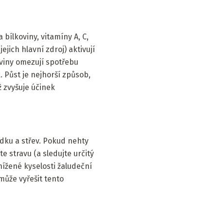
bílkoviny, vitamíny A, C,
ejich hlavní zdroj) aktivují
viny omezují spotřebu
 Půst je nejhorší způsob,
ž zvyšuje účinek
udku a střev. Pokud nehty
e stravu (a sledujte určitý
snížené kyselosti žaludeční
může vyřešit tento