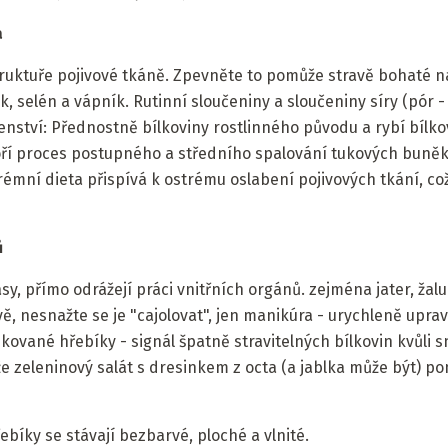
a
uktuře pojivové tkáně. Zpevněte to pomůže stravě bohaté na 
k, selén a vápník. Rutinní sloučeniny a sloučeniny síry (pór - j
nství: Přednostně bílkoviny rostlinného původu a rybí bílko
oří proces postupného a středního spalování tukových buněk.
xtrémní dieta přispívá k ostrému oslabení pojivových tkání, co
ů
asy, přímo odrážejí práci vnitřních orgánů. zejména jater, žal
vě, nesnažte se je "cajolovat", jen manikúra - urychleně upravt
ikované hřebíky - signál špatně stravitelných bílkovin kvůli 
 zeleninový salát s dresinkem z octa (a jablka může být) po
ebíky se stávají bezbarvé, ploché a vlnité.