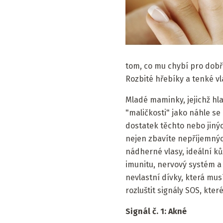
tom, co mu chybí pro dobř
Rozbité hřebíky a tenké v
Mladé maminky, jejichž hl
"maličkosti" jako náhle s
dostatek těchto nebo jiný
nejen zbavíte nepříjemných
nádherné vlasy, ideální kůž
imunitu, nervový systém a v
nevlastní dívky, která mus
rozluštit signály SOS, které
Signál č. 1: Akné