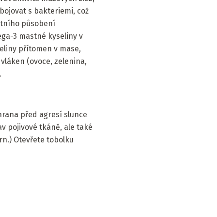
bojovat s bakteriemi, což
utního působení
mega-3 mastné kyseliny v
seliny přítomen v mase,
vláken (ovoce, zelenina,
.
chrana před agresí slunce
av pojivové tkáně, ale také
rn.) Otevřete tobolku