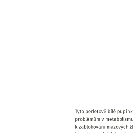
Tyto perleťově bílé pupínky 
problémům v metabolismu tu
k zablokování mazových žláz