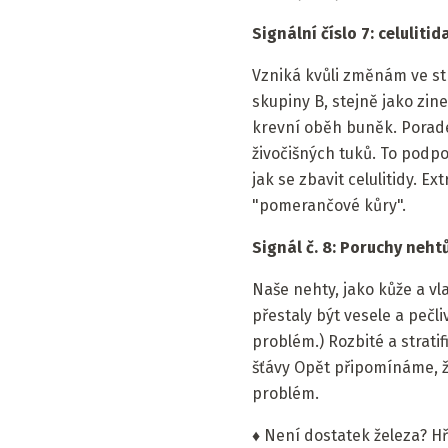
Signální číslo 7: celulitid
Vzniká kvůli změnám ve str
skupiny B, stejně jako zine
krevní oběh buněk. Porade
živočišných tuků. To podp
jak se zbavit celulitidy. E
"pomerančové kůry".
Signál č. 8: Poruchy neht
Naše nehty, jako kůže a vl
přestaly být vesele a pečli
problém.) Rozbité a stratif
šťávy Opět připomínáme, že
problém.
♦ Není dostatek železa? Hř