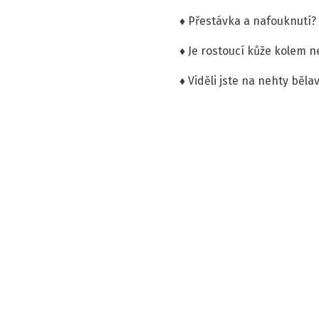
♦ Přestávka a nafouknutí?
♦ Je rostoucí kůže kolem n
♦ Viděli jste na nehty bě