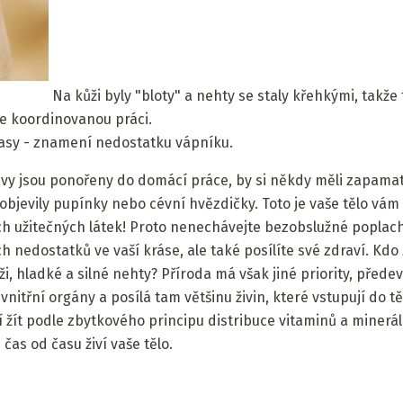
Na kůži byly "bloty" a nehty se staly křehkými, takže
e koordinovanou práci.
lasy - znamení nedostatku vápníku.
avy jsou ponořeny do domácí práce, by si někdy měli zapama
e objevily pupínky nebo cévní hvězdičky. Toto je vaše tělo 
ch užitečných látek! Proto nenechávejte bezobslužné poplachy
 nedostatků ve vaší kráse, ale také posílíte své zdraví. Kdo
i, hladké a silné nehty? Příroda má však jiné priority, předev
nitřní orgány a posílá tam většinu živin, které vstupují do tě
í žít podle zbytkového principu distribuce vitaminů a minerá
 čas od času živí vaše tělo.