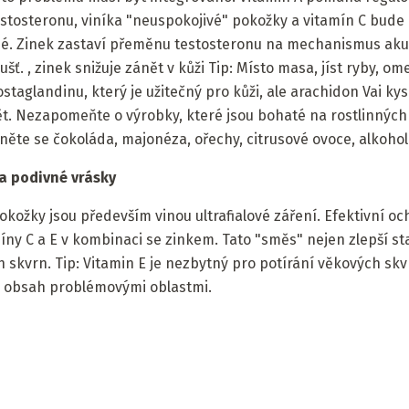
testosteronu, viníka "neuspokojivé" pokožky a vitamín C bude 
kné. Zinek zastaví přeměnu testosteronu na mechanismus ak
šť. , zinek snižuje zánět v kůži Tip: Místo masa, jíst ryby, o
staglandinu, který je užitečný pro kůži, ale arachidon Vai ky
t. Nezapomeňte o výrobky, které jsou bohaté na rostlinných 
hněte se čokoláda, majonéza, ořechy, citrusové ovoce, alkohol
 a podivné vrásky
kožky jsou především vinou ultrafialové záření. Efektivní o
míny C a E v kombinaci se zinkem. Tato "směs" nejen zlepší st
skvrn. Tip: Vitamin E je nezbytný pro potírání věkových skv
jí obsah problémovými oblastmi.