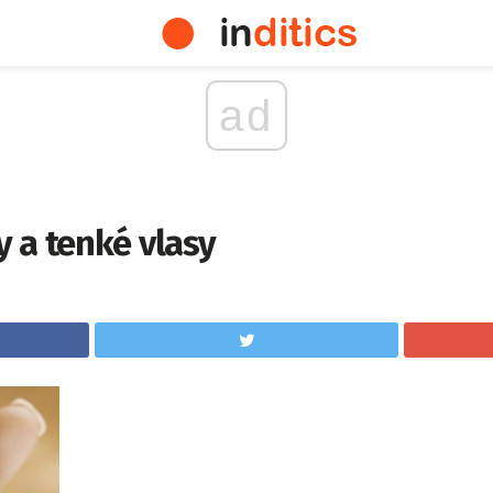
ad
 a tenké vlasy