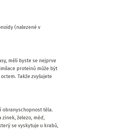
onoidy (nalezené v
sy, měli byste se nejprve
similace proteinů může být
ý octem. Takže zvyšujete
jí obranyschopnost těla.
a zinek, železo, měď,
který se vyskytuje u krabů,