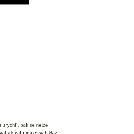
urychlí, pak se nelze
at aktivitu mazových žláz,