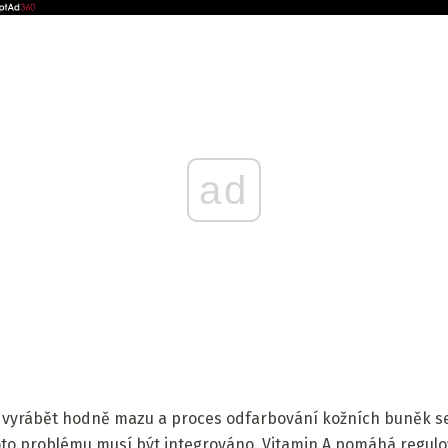
ad
 vyrábět hodně mazu a proces odfarbování kožních buněk se 
to problému musí být integrováno. Vitamin A pomáhá regulov