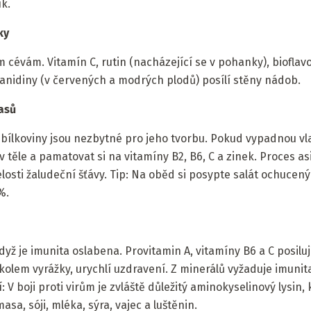
k.
ky
m cévám. Vitamín C, rutin (nacházející se v pohanky), bioflav
nidiny (v červených a modrých plodů) posílí stěny nádob.
asů
 bílkoviny jsou nezbytné pro jeho tvorbu. Pokud vypadnou vla
 v těle a pamatovat si na vitamíny B2, B6, C a zinek. Proces a
losti žaludeční šťávy. Tip: Na oběd si posypte salát ochucen
%.
když je imunita oslabena. Provitamin A, vitamíny B6 a C posilu
 kolem vyrážky, urychlí uzdravení. Z minerálů vyžaduje imunit
 V boji proti virům je zvláště důležitý aminokyselinový lysin, 
sa, sóji, mléka, sýra, vajec a luštěnin.