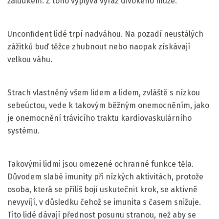
žaludkem. Z toho vyplývá výraz divokého muže.
Unconfident lidé trpí nadváhou. Na pozadí neustálých
zážitků buď těžce zhubnout nebo naopak získávají
velkou váhu.
Strach vlastněný všem lidem a lidem, zvláště s nízkou
sebeúctou, vede k takovým běžným onemocněním, jako
je onemocnění trávicího traktu kardiovaskulárního
systému.
Takovými lidmi jsou omezené ochranné funkce těla.
Důvodem slabé imunity při nízkých aktivitách, protože
osoba, která se příliš bojí uskutečnit krok, se aktivně
nevyvíjí, v důsledku čehož se imunita s časem snižuje.
Tito lidé dávají přednost posunu stranou, než aby se