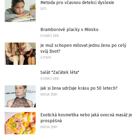
Metoda pro včasnou detekci dyslexie
DĚTI
Bramborové placky v Minsku
DOMÁCÍ KRB
Je muž schopen milovat jednu ženu po celý
svůj život?
VZTAHY
Salát "Začátek léta"
DOMÁCÍ KRB
Jak si žena udržuje krásu po 50 letech?
KRÁSA ŽENY
Exotická kosmetika nebo jaká ovocná masáž je
prospěšná
KRÁSA ŽENY