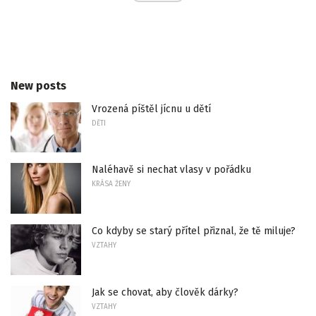
New posts
Vrozená píštěl jícnu u dětí
DĚTI
Naléhavě si nechat vlasy v pořádku
KRÁSA ŽENY
Co kdyby se starý přítel přiznal, že tě miluje?
VZTAHY
Jak se chovat, aby člověk dárky?
VZTAHY