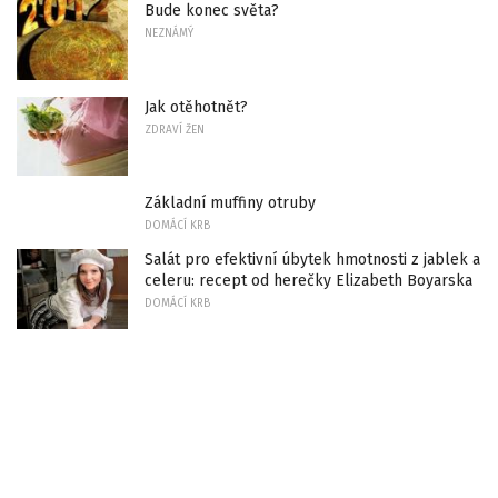
Bude konec světa?
NEZNÁMÝ
Jak otěhotnět?
ZDRAVÍ ŽEN
Základní muffiny otruby
DOMÁCÍ KRB
Salát pro efektivní úbytek hmotnosti z jablek a
celeru: recept od herečky Elizabeth Boyarska
DOMÁCÍ KRB