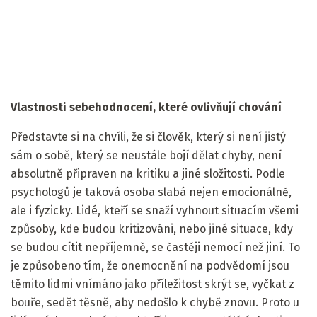
Vlastnosti sebehodnocení, které ovlivňují chování
Představte si na chvíli, že si člověk, který si není jistý
sám o sobě, který se neustále bojí dělat chyby, není
absolutně připraven na kritiku a jiné složitosti. Podle
psychologů je taková osoba slabá nejen emocionálně,
ale i fyzicky. Lidé, kteří se snaží vyhnout situacím všemi
způsoby, kde budou kritizováni, nebo jiné situace, kdy
se budou cítit nepříjemně, se častěji nemocí než jiní. To
je způsobeno tím, že onemocnění na podvědomí jsou
těmito lidmi vnímáno jako příležitost skrýt se, vyčkat z
bouře, sedět těsně, aby nedošlo k chybě znovu. Proto u