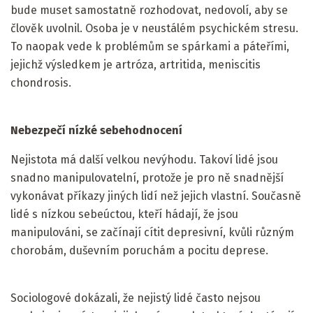
bude muset samostatně rozhodovat, nedovolí, aby se
člověk uvolnil. Osoba je v neustálém psychickém stresu.
To naopak vede k problémům se spárkami a páteřími,
jejichž výsledkem je artróza, artritida, meniscitis
chondrosis.
Nebezpečí nízké sebehodnocení
Nejistota má další velkou nevýhodu. Takoví lidé jsou
snadno manipulovatelní, protože je pro ně snadnější
vykonávat příkazy jiných lidí než jejich vlastní. Současně
lidé s nízkou sebeúctou, kteří hádají, že jsou
manipulováni, se začínají cítit depresivní, kvůli různým
chorobám, duševním poruchám a pocitu deprese.
Sociologové dokázali, že nejistý lidé často nejsou