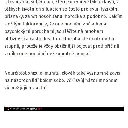
lidí s nízkou sebeúctou, kteří jsou v neustálé úzkosti, v
těžkých životních situacích se často projevují fyzikální
příznaky: zánět nosohltanu, horečka a podobně. Dalším
složitým faktorem je, že onemocnění způsobená
psychickými poruchami jsou léčitelná mnohem
obtížnější a často dost tato choroba jde do druhého
stupně, protože je vždy obtížnější bojovat proti příčině
vzniku onemocnění než samotné nemoci.
Neurčitost snižuje imunitu, člověk také významně závisí
na názorech lidí kolem sebe. Věří svůj názor mnohem
víc než jejich vlastní.