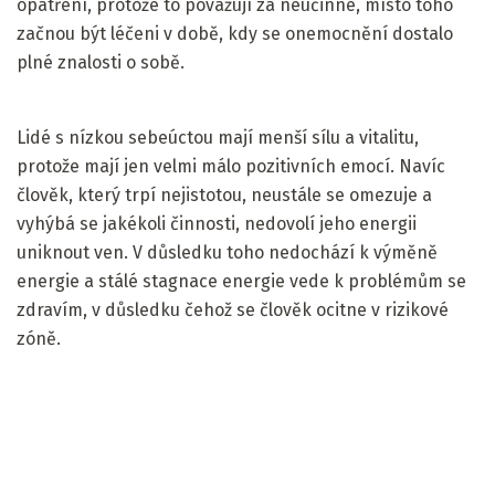
opatření, protože to považují za neúčinné, místo toho
začnou být léčeni v době, kdy se onemocnění dostalo
plné znalosti o sobě.
Lidé s nízkou sebeúctou mají menší sílu a vitalitu,
protože mají jen velmi málo pozitivních emocí. Navíc
člověk, který trpí nejistotou, neustále se omezuje a
vyhýbá se jakékoli činnosti, nedovolí jeho energii
uniknout ven. V důsledku toho nedochází k výměně
energie a stálé stagnace energie vede k problémům se
zdravím, v důsledku čehož se člověk ocitne v rizikové
zóně.