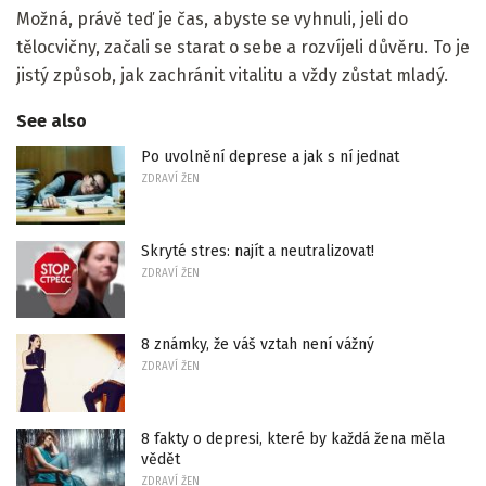
Možná, právě teď je čas, abyste se vyhnuli, jeli do
tělocvičny, začali se starat o sebe a rozvíjeli důvěru. To je
jistý způsob, jak zachránit vitalitu a vždy zůstat mladý.
See also
Po uvolnění deprese a jak s ní jednat
ZDRAVÍ ŽEN
Skryté stres: najít a neutralizovat!
ZDRAVÍ ŽEN
8 známky, že váš vztah není vážný
ZDRAVÍ ŽEN
8 fakty o depresi, které by každá žena měla
vědět
ZDRAVÍ ŽEN