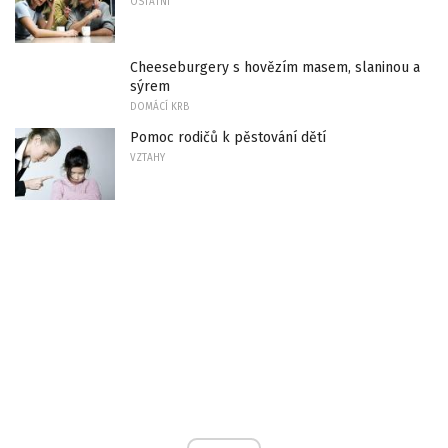
OSTATNÍ
Cheeseburgery s hovězím masem, slaninou a
sýrem
DOMÁCÍ KRB
Pomoc rodičů k pěstování dětí
VZTAHY