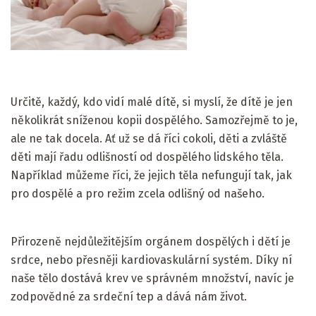
Určitě, každý, kdo vidí malé dítě, si myslí, že dítě je jen
několikrát sníženou kopii dospělého. Samozřejmě to je,
ale ne tak docela. Ať už se dá říci cokoli, děti a zvláště
děti mají řadu odlišností od dospělého lidského těla.
Například můžeme říci, že jejich těla nefungují tak, jak
pro dospělé a pro režim zcela odlišný od našeho.
Přirozeně nejdůležitějším orgánem dospělých i dětí je
srdce, nebo přesněji kardiovaskulární systém. Díky ní
naše tělo dostává krev ve správném množství, navíc je
zodpovědné za srdeční tep a dává nám život.