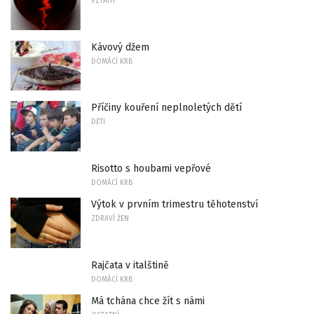
VZTAHY
Kávový džem
DOMÁCÍ KRB
Příčiny kouření neplnoletých dětí
DĚTI
Risotto s houbami vepřové
DOMÁCÍ KRB
Výtok v prvním trimestru těhotenství
ZDRAVÍ ŽEN
Rajčata v italštině
DOMÁCÍ KRB
Má tchána chce žít s námi