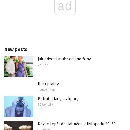
ad
New posts
Jak odvést muže od jiné ženy
VZTAHY
Husí plátky
DOMÁCÍ KRB
Potrat: klady a zápory
ZDRAVÍ ŽEN
Kdy je lepší dostat účes v listopadu 2015?