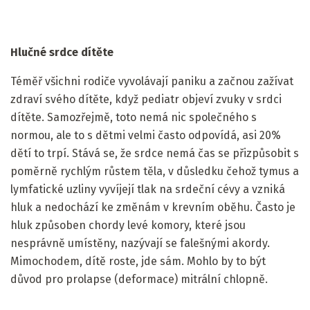
Hlučné srdce dítěte
Téměř všichni rodiče vyvolávají paniku a začnou zažívat
zdraví svého dítěte, když pediatr objeví zvuky v srdci
dítěte. Samozřejmě, toto nemá nic společného s
normou, ale to s dětmi velmi často odpovídá, asi 20%
dětí to trpí. Stává se, že srdce nemá čas se přizpůsobit s
poměrně rychlým růstem těla, v důsledku čehož tymus a
lymfatické uzliny vyvíjejí tlak na srdeční cévy a vzniká
hluk a nedochází ke změnám v krevním oběhu. Často je
hluk způsoben chordy levé komory, které jsou
nesprávně umístěny, nazývají se falešnými akordy.
Mimochodem, dítě roste, jde sám. Mohlo by to být
důvod pro prolapse (deformace) mitrální chlopně.