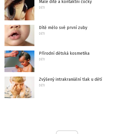
Malé dítě a kontaktní čočky
DĚTI
Dítě mělo své první zuby
DĚTI
Přírodní dětská kosmetika
DĚTI
Zvýšený intrakraniální tlak u dětí
DĚTI