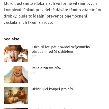
které dostanete v lékárnách ve formě vitaminových
komplexů. Pokud pravidelně dáváte těmito vitamínům
drobky, bude to ideální prevence onemocnění
vaskulárních tkání a srdce.
See also
Krize tří let: pět pravidel vzájemného
působení rodičů s dítětem
DĚTI
Péče o zdravé dítě
DĚTI
Uklidňující koupel pro dítě
DĚTI