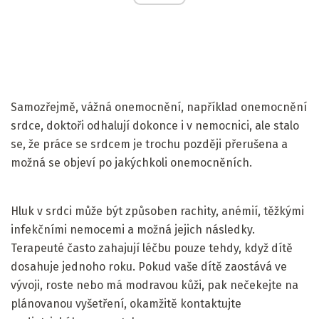
Samozřejmě, vážná onemocnění, například onemocnění
srdce, doktoři odhalují dokonce i v nemocnici, ale stalo
se, že práce se srdcem je trochu později přerušena a
možná se objeví po jakýchkoli onemocněních.
Hluk v srdci může být způsoben rachity, anémií, těžkými
infekčními nemocemi a možná jejich následky.
Terapeuté často zahajují léčbu pouze tehdy, když dítě
dosahuje jednoho roku. Pokud vaše dítě zaostává ve
vývoji, roste nebo má modravou kůži, pak nečekejte na
plánovanou vyšetření, okamžitě kontaktujte