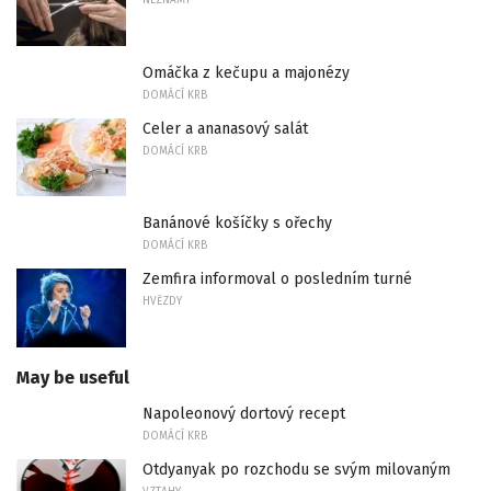
NEZNÁMÝ
Omáčka z kečupu a majonézy
DOMÁCÍ KRB
Celer a ananasový salát
DOMÁCÍ KRB
Banánové košíčky s ořechy
DOMÁCÍ KRB
Zemfira informoval o posledním turné
HVĚZDY
May be useful
Napoleonový dortový recept
DOMÁCÍ KRB
Otdyanyak po rozchodu se svým milovaným