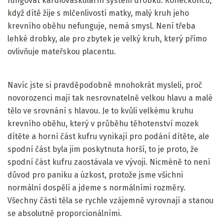
fungovat kardiovaskulární systém drobků. Koneckonců,
když dítě žije s mlčenlivostí matky, malý kruh jeho
krevního oběhu nefunguje, nemá smysl. Není třeba
lehké drobky, ale pro zbytek je velký kruh, který přímo
ovlivňuje mateřskou placentu.
Navíc jste si pravděpodobně mnohokrát mysleli, proč
novorozenci mají tak nesrovnatelně velkou hlavu a malé
tělo ve srovnání s hlavou. Je to kvůli velkému kruhu
krevního oběhu, který v průběhu těhotenství mozek
dítěte a horní část kufru vynikají pro podání dítěte, ale
spodní část byla jim poskytnuta horší, to je proto, že
spodní část kufru zaostávala ve vývoji. Nicméně to není
důvod pro paniku a úzkost, protože jsme všichni
normální dospělí a jdeme s normálními rozměry.
Všechny části těla se rychle vzájemně vyrovnají a stanou
se absolutně proporcionálními.