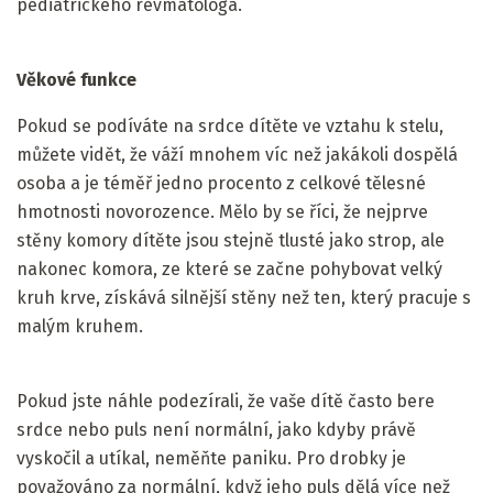
pediatrického revmatologa.
Věkové funkce
Pokud se podíváte na srdce dítěte ve vztahu k stelu,
můžete vidět, že váží mnohem víc než jakákoli dospělá
osoba a je téměř jedno procento z celkové tělesné
hmotnosti novorozence. Mělo by se říci, že nejprve
stěny komory dítěte jsou stejně tlusté jako strop, ale
nakonec komora, ze které se začne pohybovat velký
kruh krve, získává silnější stěny než ten, který pracuje s
malým kruhem.
Pokud jste náhle podezírali, že vaše dítě často bere
srdce nebo puls není normální, jako kdyby právě
vyskočil a utíkal, neměňte paniku. Pro drobky je
považováno za normální, když jeho puls dělá více než