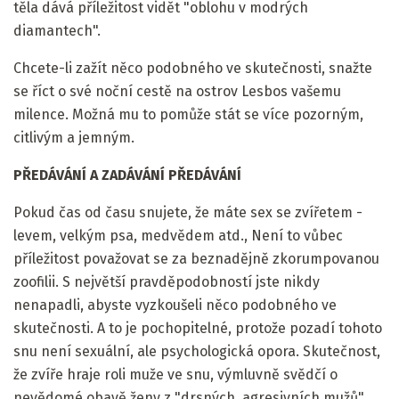
těla dává příležitost vidět "oblohu v modrých
diamantech".
Chcete-li zažít něco podobného ve skutečnosti, snažte
se říct o své noční cestě na ostrov Lesbos vašemu
milence. Možná mu to pomůže stát se více pozorným,
citlivým a jemným.
PŘEDÁVÁNÍ A ZADÁVÁNÍ PŘEDÁVÁNÍ
Pokud čas od času snujete, že máte sex se zvířetem -
levem, velkým psa, medvědem atd., Není to vůbec
příležitost považovat se za beznadějně zkorumpovanou
zoofilii. S největší pravděpodobností jste nikdy
nenapadli, abyste vyzkoušeli něco podobného ve
skutečnosti. A to je pochopitelné, protože pozadí tohoto
snu není sexuální, ale psychologická opora. Skutečnost,
že zvíře hraje roli muže ve snu, výmluvně svědčí o
nevědomé obavě ženy z "drsných, agresivních mužů".