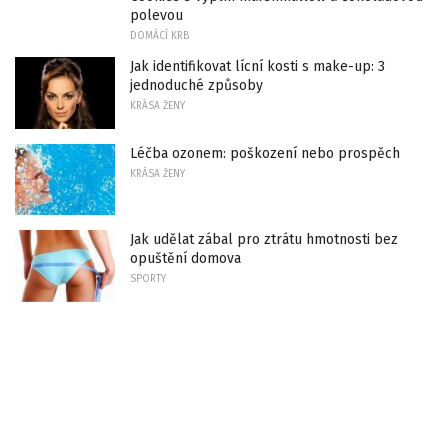
polevou
DOMÁCÍ KRB
Jak identifikovat lícní kosti s make-up: 3
jednoduché způsoby
KRÁSA ŽENY
Léčba ozonem: poškození nebo prospěch
KRÁSA ŽENY
Jak udělat zábal pro ztrátu hmotnosti bez
opuštění domova
SPORTY