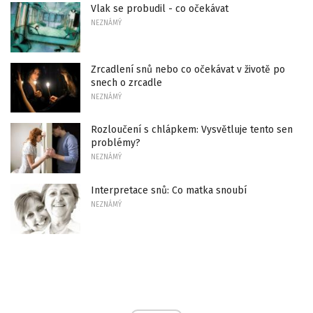
Vlak se probudil - co očekávat
NEZNÁMÝ
Zrcadlení snů nebo co očekávat v životě po
snech o zrcadle
NEZNÁMÝ
Rozloučení s chlápkem: Vysvětluje tento sen
problémy?
NEZNÁMÝ
Interpretace snů: Co matka snoubí
NEZNÁMÝ