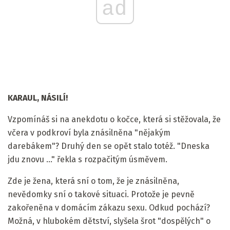
ad
KARAUL, NÁSILÍ!
Vzpomínáš si na anekdotu o kočce, která si stěžovala, že
včera v podkroví byla znásilněna "nějakým
darebákem"? Druhý den se opět stalo totéž. "Dneska
jdu znovu ..." řekla s rozpačitým úsměvem.
Zde je žena, která sní o tom, že je znásilněna,
nevědomky sní o takové situaci. Protože je pevně
zakořeněna v domácím zákazu sexu. Odkud pochází?
Možná, v hlubokém dětství, slyšela šrot "dospělých" o