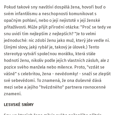
Pokud takové sny navštíví dospělá žena, hovoří buď o
svém infantilismu a neschopnosti komunikovat s
opačným pohlaví, nebo o její nejistotě v její ženské
přitažlivosti. Může přijít přírodní otázka: "Proč se tedy ve
snu uvidí tím nejlepším z nejlepších? "Je to velmi
jednoduché: nic zdobí ženu jako muž, který jde vedle ní.
(Jinými slovy, jaký rybář je, takový je úlovek.) Tento
stereotyp vytváří společnou morálku, která stále
hodnotí ženu, nikoliv podle jejích vlastních zásluh, ale z
pozice svého manžela nebo milence. Proto, "vzdát se
vášně" s celebritou, žena - nevědomky! - snaží se zlepšit
své sebevědomí. To znamená, že ona duševně dává
mezi sebe a jejího "hvězdného" partnera rovnocenné
znamení.
LESVSKÉ SNÍMY