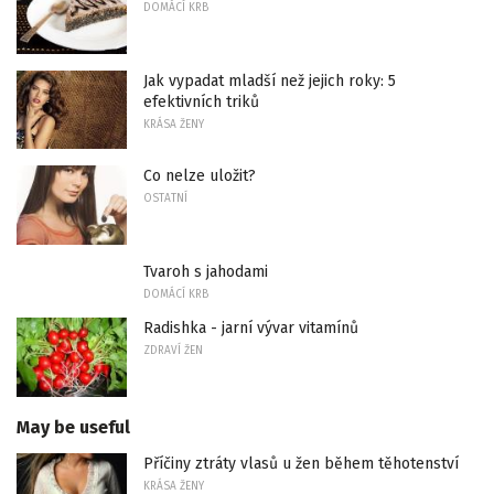
DOMÁCÍ KRB
Jak vypadat mladší než jejich roky: 5
efektivních triků
KRÁSA ŽENY
Co nelze uložit?
OSTATNÍ
Tvaroh s jahodami
DOMÁCÍ KRB
Radishka - jarní vývar vitamínů
ZDRAVÍ ŽEN
May be useful
Příčiny ztráty vlasů u žen během těhotenství
KRÁSA ŽENY