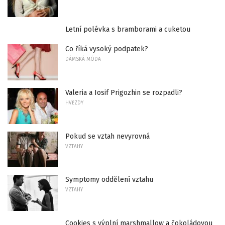
Letní polévka s bramborami a cuketou
Co říká vysoký podpatek?
DÁMSKÁ MÓDA
Valeria a Iosif Prigozhin se rozpadli?
HVĚZDY
Pokud se vztah nevyrovná
VZTAHY
Symptomy oddělení vztahu
VZTAHY
Cookies s výplní marshmallow a čokoládovou