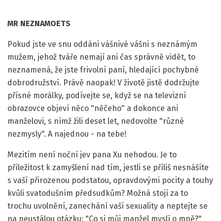
MR NEZNAMOETS
Pokud jste ve snu oddáni vášnivé vášni s neznámým
mužem, jehož tváře nemají ani čas správně vidět, to
neznamená, že jste frivolní paní, hledající pochybné
dobrodružství. Právě naopak! V životě jistě dodržujte
přísné morálky, podívejte se, když se na televizní
obrazovce objeví něco "něčeho" a dokonce ani
manželovi, s nímž žili deset let, nedovolte "různé
nezmysly". A najednou - na tebe!
Mezitím není noční jev pana Xu nehodou. Je to
příležitost k zamyšlení nad tím, jestli se příliš nesnášíte
s vaší přirozenou podstatou, opravdovými pocity a touhy
kvůli svatodušním předsudkům? Možná stojí za to
trochu uvolnění, zanechání vaší sexuality a neptejte se
na neustálou otázku: "Co si můj manžel myslí o mně?"