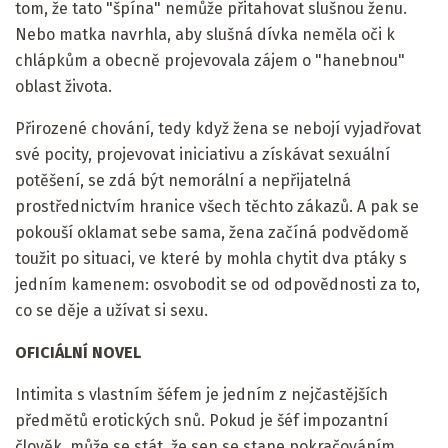
tom, že tato "špína" nemůže přitahovat slušnou ženu.
Nebo matka navrhla, aby slušná dívka neměla oči k
chlápkům a obecně projevovala zájem o "hanebnou"
oblast života.
Přirozené chování, tedy když žena se nebojí vyjadřovat
své pocity, projevovat iniciativu a získávat sexuální
potěšení, se zdá být nemorální a nepřijatelná
prostřednictvím hranice všech těchto zákazů. A pak se
pokouší oklamat sebe sama, žena začíná podvědomě
toužit po situaci, ve které by mohla chytit dva ptáky s
jedním kamenem: osvobodit se od odpovědnosti za to,
co se děje a užívat si sexu.
OFICIÁLNÍ NOVEL
Intimita s vlastním šéfem je jedním z nejčastějších
předmětů erotických snů. Pokud je šéf impozantní
člověk, může se stát, že sen se stane pokračováním