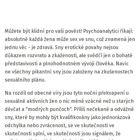
Můžete být klidní pro vaši pověst! Psychoanalytici říkají:
absolutně každá žena může sex ve snu, což znamená jen
jednu věc - je zdravá. Sny erotické povahy nejsou
důkazem rozvratu a zkaženosti, ale svědčí jen o bohaté
představivosti a plnohodnotném vývoji člověka. Navíc
ne všechny pikantní sny jsou založeny na zkušenostech
sexuálního plánu.
Na rozdíl od obecné víry jsou tyto noční překvapení u
sexuálně aktivních žen o nic méně vzácné než u starých
děvčat a "modrých punčoch". Příliš nečekané a odvážné
sny, které by mohly být kvalifikovány jako jednorázová
odchylka nebo zvrácenost, se ve skutečnosti ve
skutečnosti splní, ve skutečnosti jsou signálem, že