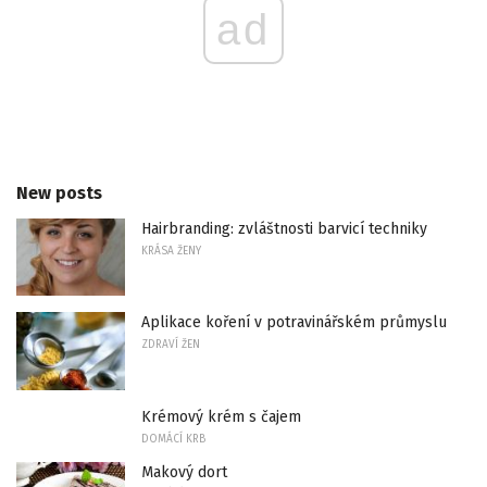
ad
New posts
Hairbranding: zvláštnosti barvicí techniky
KRÁSA ŽENY
Aplikace koření v potravinářském průmyslu
ZDRAVÍ ŽEN
Krémový krém s čajem
DOMÁCÍ KRB
Makový dort