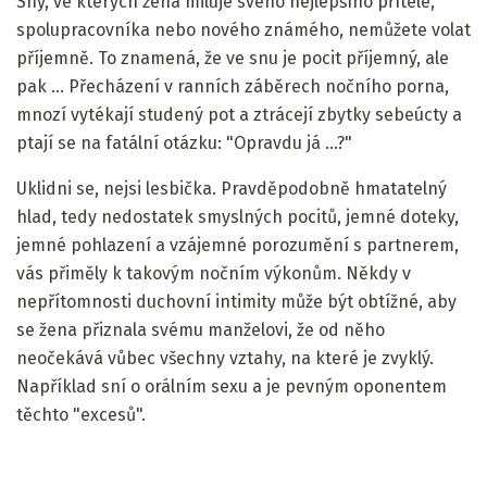
Sny, ve kterých žena miluje svého nejlepšího přítele,
spolupracovníka nebo nového známého, nemůžete volat
příjemně. To znamená, že ve snu je pocit příjemný, ale
pak ... Přecházení v ranních záběrech nočního porna,
mnozí vytékají studený pot a ztrácejí zbytky sebeúcty a
ptají se na fatální otázku: "Opravdu já ...?"
Uklidni se, nejsi lesbička. Pravděpodobně hmatatelný
hlad, tedy nedostatek smyslných pocitů, jemné doteky,
jemné pohlazení a vzájemné porozumění s partnerem,
vás přiměly k takovým nočním výkonům. Někdy v
nepřítomnosti duchovní intimity může být obtížné, aby
se žena přiznala svému manželovi, že od něho
neočekává vůbec všechny vztahy, na které je zvyklý.
Například sní o orálním sexu a je pevným oponentem
těchto "excesů".