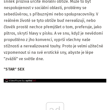
snílek prožívá určité morální obtíže. Může to být
nespokojenost v sociální oblasti, problémy se
sebedůvěrou, s příbuznými nebo spolupracovníky. V
reálném životě se tyto obtíže buď nerealizují, nebo
člověk prostě nechce přemýšlet o tom, preferuje, jako
pštros, skrytí hlavy v písku. A ve snu, když je nevědomí
propuštěno z jho konvencí, vyprší všechny naše
stížnosti a nerealizované touhy. Proto je velmi užitečné
vzpomenout si na své erotické sny, abyste je lépe
"zvážili" ve světle dne.
"STAR" SEX