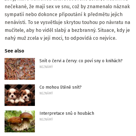
nečekané, že mají sex ve snu, což by znamenalo náznak
sympatií nebo dokonce připoutání k předmětu jejich
nenávisti. To se vysvětluje skrytou touhou po návratu na
mučitele, aby ho viděl slabý a bezbranný. Situace, kdy je
nahý muž zcela v její moci, to odpovídá co nejvíce.
See also
Snít o červi a červy: co poví sny o knihách?
NEZNÁMÝ
Co mohou štěně snít?
NEZNÁMÝ
Interpretace snů o houbách
NEZNÁMÝ