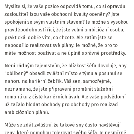
Myslíte si, že vaše pozice odpovídá tomu, co si opravdu
zasloužíte? Jsou vaše obchodní kvality oceněny? Jste
spokojeni se svým vlastním stavem? Je možné s vysokou
pravděpodobností říci, že jste velmi ambiciózní osoba,
praktická, dobře víte, co chcete. Ale zatím jste se
nepodařilo realizovat své plány. Je možné, že pro to
máte možnost používat a ne úplně správné prostředky.
Není žádným tajemstvím, že blízkost šéfa dovoluje, aby
"oblíbený" obsadil zvláštní místo v týmu a posunul se
nahoru na kariérní žebřík. Váš sen, samozřejmě,
neznamená, že jste připraveni proměnit služební
romantiku z čistě kariérních úvah. Ale vaše podvědomí
už začalo hledat obchody pro obchody pro realizaci
ambiciózních plánů.
Může se zdát zvláštní, že takové sny často navštěvují
ženy, které nemohou tolerovat svého šéfa. Je nesmírně