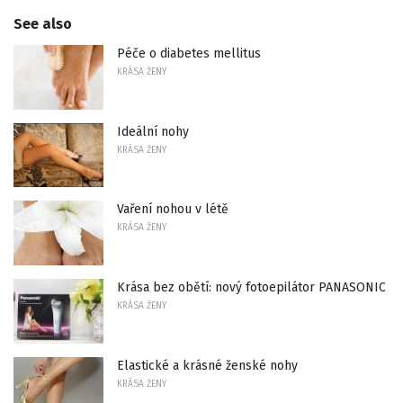
See also
Péče o diabetes mellitus
KRÁSA ŽENY
Ideální nohy
KRÁSA ŽENY
Vaření nohou v létě
KRÁSA ŽENY
Krása bez obětí: nový fotoepilátor PANASONIC
KRÁSA ŽENY
Elastické a krásné ženské nohy
KRÁSA ŽENY