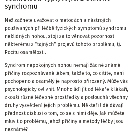
syndromu
Než začnete uvažovat o metodách a nástrojích
používaných při léčbě fyzických symptomů syndromu
neklidných nohou, stojí za to věnovat pozornost
některému z "tajných" projevů tohoto problému, tj.
Pocitu osamělosti.
Syndrom nepokojných nohou nemají žádné známé
příčiny rozpoznávané lékem, takže to, co cítíte, není
pochopeno a osamělý je naprosto přirozený. Může vás
psychologicky ovlivnit. Mnoho lidí jít od lékaře k lékaři,
zkouší různé léčebné prostředky a poslouchá všechny
druhy vysvětlení jejich problému. Někteří lidé dávají
přednost diskusi o tom, co se s nimi děje. Jak můžete
mluvit o problému, jehož příčiny a metody léčby jsou
neznámé?