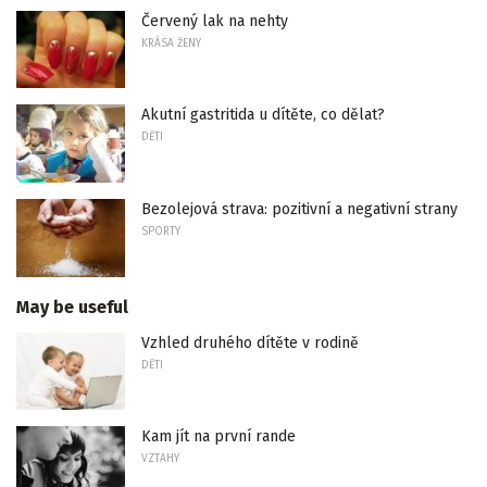
Červený lak na nehty
KRÁSA ŽENY
Akutní gastritida u dítěte, co dělat?
DĚTI
Bezolejová strava: pozitivní a negativní strany
SPORTY
May be useful
Vzhled druhého dítěte v rodině
DĚTI
Kam jít na první rande
VZTAHY