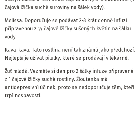
čajová lžička suché suroviny na šálek vody).
Melissa. Doporučuje se podávat 2-3 krát denně infuzi
připravenou z ½ čajové lžičky sušených květin na šálku
vody.
Kava-kava. Tato rostlina není tak známá jako předchozí.
Nejlepší je užívat pilulky, které se prodávají v lékárně.
Žuť mladá. Vezměte si den pro 2 šálky infuze připravené
z 1 čajové lžičky suché rostliny. Žloutenka má
antidepresivní účinek, proto se nedoporučuje těm, kteří
trpí nespavostí.