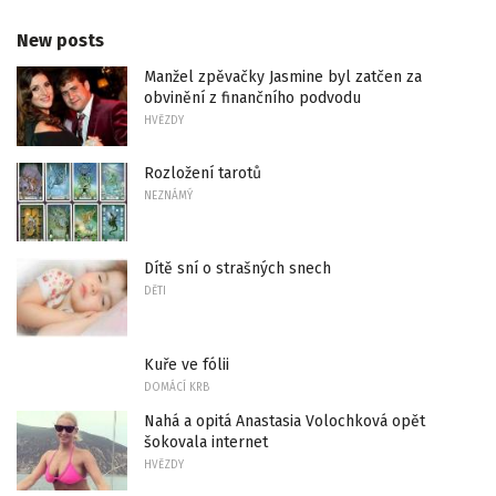
New posts
Manžel zpěvačky Jasmine byl zatčen za
obvinění z finančního podvodu
HVĚZDY
Rozložení tarotů
NEZNÁMÝ
Dítě sní o strašných snech
DĚTI
Kuře ve fólii
DOMÁCÍ KRB
Nahá a opitá Anastasia Volochková opět
šokovala internet
HVĚZDY