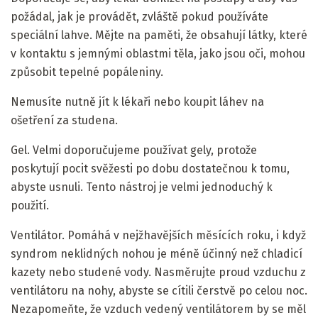
požádal, jak je provádět, zvláště pokud používáte
speciální lahve. Mějte na paměti, že obsahují látky, které
v kontaktu s jemnými oblastmi těla, jako jsou oči, mohou
způsobit tepelné popáleniny.
Nemusíte nutně jít k lékaři nebo koupit láhev na
ošetření za studena.
Gel. Velmi doporučujeme používat gely, protože
poskytují pocit svěžesti po dobu dostatečnou k tomu,
abyste usnuli. Tento nástroj je velmi jednoduchý k
použití.
Ventilátor. Pomáhá v nejžhavějších měsících roku, i když
syndrom neklidných nohou je méně účinný než chladicí
kazety nebo studené vody. Nasměrujte proud vzduchu z
ventilátoru na nohy, abyste se cítili čerstvě po celou noc.
Nezapomeňte, že vzduch vedený ventilátorem by se měl