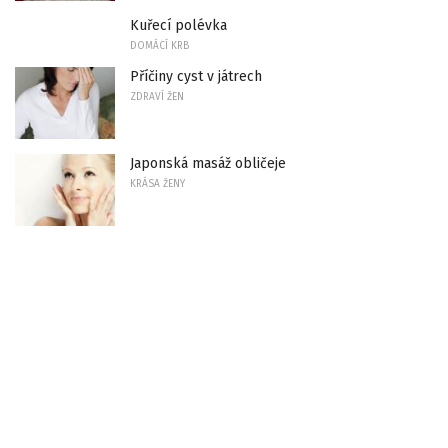
Kuřecí polévka
DOMÁCÍ KRB
Příčiny cyst v játrech
ZDRAVÍ ŽEN
Japonská masáž obličeje
KRÁSA ŽENY