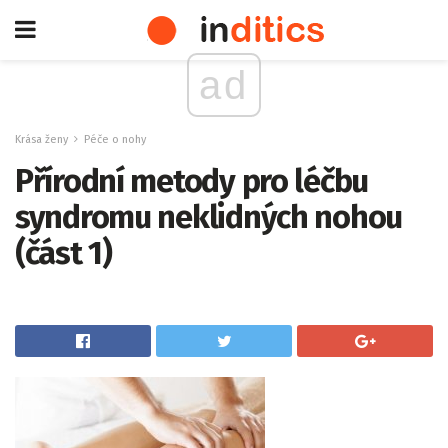
ad
Krása ženy
Péče o nohy
Přírodní metody pro léčbu
syndromu neklidných nohou
(část 1)