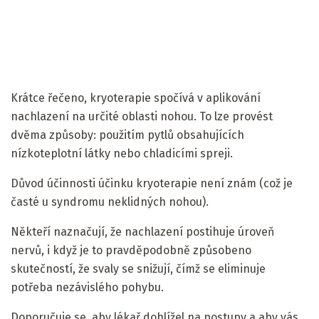
Krátce řečeno, kryoterapie spočívá v aplikování
nachlazení na určité oblasti nohou. To lze provést
dvěma způsoby: použitím pytlů obsahujících
nízkoteplotní látky nebo chladicími spreji.
Důvod účinnosti účinku kryoterapie není znám (což je
časté u syndromu neklidných nohou).
Někteří naznačují, že nachlazení postihuje úroveň
nervů, i když je to pravděpodobně způsobeno
skutečností, že svaly se snižují, čímž se eliminuje
potřeba nezávislého pohybu.
Doporučuje se, aby lékař dohlížel na postupy a aby vás