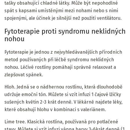
tašky obsahující chladné látky. Může být nepohodlné
spát s kapsami umístěnými mezi nohami nebo s nimi
spojenými, ale účinek je silnější než použití ventilátoru.
Fytoterapie proti syndromu neklidných
nohou
Fytoterapie je jednou z nejvyhledávanějších přírodních
metod používaných při léčbě syndromu neklidných
nohou. Léčivé rostliny pomáhají správně relaxovat a
zlepšovat spánek.
Hloh. Jedná se o nádhernou rostlinu, která dlouhodobě
udržuje emoční tón. Můžete si vzít infuzi 1 čajové lžičky
sušených květin 2-3 krát denně. V lékárně najdete léky,
které obsahují hlohu v kombinaci s valeriánem.
Lime tree. Klasická rostlina, používaná pro potlačené
stavy. Můžete si vzít infuzi vápna barvy 3-6krát denně (1