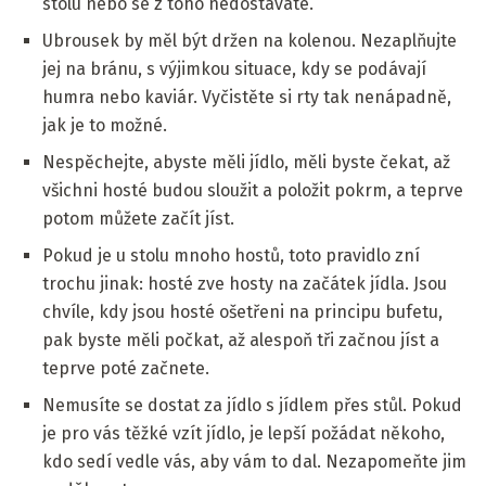
stolu nebo se z toho nedostáváte.
Ubrousek by měl být držen na kolenou. Nezaplňujte
jej na bránu, s výjimkou situace, kdy se podávají
humra nebo kaviár. Vyčistěte si rty tak nenápadně,
jak je to možné.
Nespěchejte, abyste měli jídlo, měli byste čekat, až
všichni hosté budou sloužit a položit pokrm, a teprve
potom můžete začít jíst.
Pokud je u stolu mnoho hostů, toto pravidlo zní
trochu jinak: hosté zve hosty na začátek jídla. Jsou
chvíle, kdy jsou hosté ošetřeni na principu bufetu,
pak byste měli počkat, až alespoň tři začnou jíst a
teprve poté začnete.
Nemusíte se dostat za jídlo s jídlem přes stůl. Pokud
je pro vás těžké vzít jídlo, je lepší požádat někoho,
kdo sedí vedle vás, aby vám to dal. Nezapomeňte jim