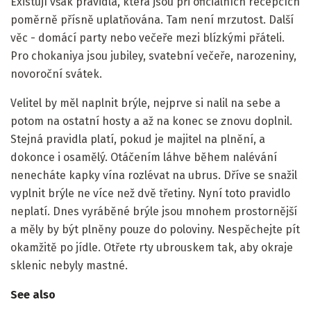
Existují však pravidla, která jsou při oficiálních recepcích
poměrně přísně uplatňována. Tam není mrzutost. Další
věc - domácí party nebo večeře mezi blízkými přáteli.
Pro chokaniya jsou jubiley, svatební večeře, narozeniny,
novoroční svátek.
Velitel by měl naplnit brýle, nejprve si nalil na sebe a
potom na ostatní hosty a až na konec se znovu doplnil.
Stejná pravidla platí, pokud je majitel na plnění, a
dokonce i osamělý. Otáčením láhve během nalévání
nenecháte kapky vína rozlévat na ubrus. Dříve se snažil
vyplnit brýle ne více než dvě třetiny. Nyní toto pravidlo
neplatí. Dnes vyráběné brýle jsou mnohem prostornější
a měly by být plněny pouze do poloviny. Nespěchejte pít
okamžitě po jídle. Otřete rty ubrouskem tak, aby okraje
sklenic nebyly mastné.
See also