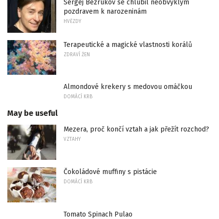
Sergej Bezrukov se chlubil neobvyklým
pozdravem k narozeninám
HVĚZDY
Terapeutické a magické vlastnosti korálů
ZDRAVÍ ŽEN
Almondové krekery s medovou omáčkou
DOMÁCÍ KRB
May be useful
Mezera, proč končí vztah a jak přežít rozchod?
VZTAHY
Čokoládové muffiny s pistácie
DOMÁCÍ KRB
Tomato Spinach Pulao