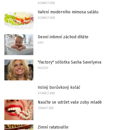
DOMÁCÍ KRB
Vaření moderního mimosa salátu
DOMÁCÍ KRB
Denní intimní záchod dítěte
DĚTI
"Factory" sólistka Sasha Savelyeva
HVĚZDY
Volný borůvkový koláč
DOMÁCÍ KRB
Naučte se udržet vaše zuby mladé
ZDRAVÍ ŽEN
Zimní ratatouille