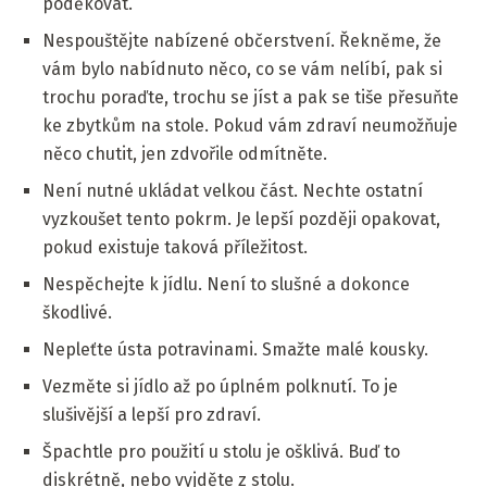
poděkovat.
Nespouštějte nabízené občerstvení. Řekněme, že
vám bylo nabídnuto něco, co se vám nelíbí, pak si
trochu poraďte, trochu se jíst a pak se tiše přesuňte
ke zbytkům na stole. Pokud vám zdraví neumožňuje
něco chutit, jen zdvořile odmítněte.
Není nutné ukládat velkou část. Nechte ostatní
vyzkoušet tento pokrm. Je lepší později opakovat,
pokud existuje taková příležitost.
Nespěchejte k jídlu. Není to slušné a dokonce
škodlivé.
Nepleťte ústa potravinami. Smažte malé kousky.
Vezměte si jídlo až po úplném polknutí. To je
slušivější a lepší pro zdraví.
Špachtle pro použití u stolu je ošklivá. Buď to
diskrétně, nebo vyjděte z stolu.