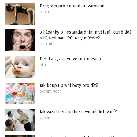
Program pro hubnutí a tvarování
SPORTY
3 hádanky o nestandardním myšlení, které lidé
s IQ řeší nad 120. A vy můžete?
OSTATNÍ
Dětská výživa ve věku 7 měsíců
DĚTI
Jak koupit první boty pro dítě
DÁMSKÁ MÓDA
Jak vázat nenápadné nevinné flirtování?
VZTAHY