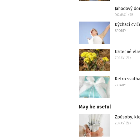
Jahodový do
DOMÁCÍ KRB
Dýchací cvič
SPORTY
Užitečné vla
ZDRAVÍ ŽEN
Retro svatba 
VZTAHY
May be useful
Způsoby, kte
ZDRAVÍ ŽEN