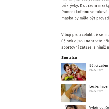
přikrývky. K udržení masky
Pomocí kofeinu se tukové b
maska ​​by měla být proved
V boji proti celulitidě se 
účinek a jsou naprosto př
sportovní zátěže, s nimiž 
See also
Bělicí zubní 
KRÁSA ŽENY
Léčba hyper
KRÁSA ŽENY
Výběr odličo