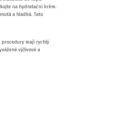
ikujte na hydratační krém.
pnutá a hladká. Tato
né procedury mají rychlý
yvážené výživové a