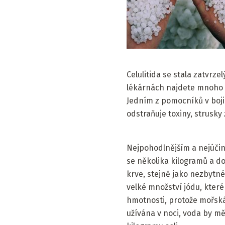
Celulitida se stala zatvrz
lékárnách najdete mnoho 
Jedním z pomocníků v boji 
odstraňuje toxiny, strusky
Nejpohodlnějším a nejúčin
se několika kilogramů a dok
krve, stejně jako nezbytné
velké množství jódu, které
hmotnosti, protože mořská 
užívána v noci, voda by mě