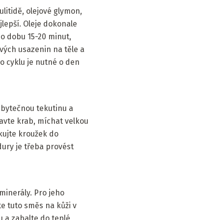
ulitidě, olejové glymon,
lepší. Oleje dokonale
 po dobu 15-20 minut,
vých usazenin na těle a
 cyklu je nutné o den
řebytečnou tekutinu a
ravte krab, míchat velkou
ikujte kroužek do
ury je třeba provést
minerály. Pro jeho
jte tuto směs na kůži v
 a zabalte do teplé