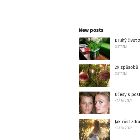
New posts
Druhý život 
OSTATNÍ
29 způsobů 
OSTATNÍ
Účesy s post
KRÁSA ŽENY
Jak růst zdra
KRÁSA ŽENY