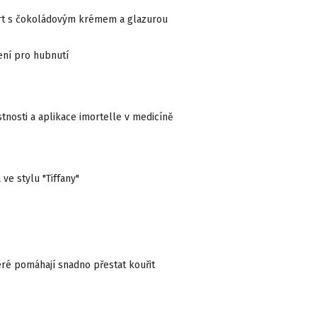
rt s čokoládovým krémem a glazurou
ení pro hubnutí
stnosti a aplikace imortelle v medicíně
ve stylu "Tiffany"
ré pomáhají snadno přestat kouřit