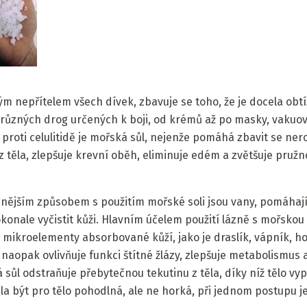
elým nepřítelem všech dívek, zbavuje se toho, že je docela ob
různých drog určených k boji, od krémů až po masky, vakuo
proti celulitidě je mořská sůl, nejenže pomáhá zbavit se ner
 z těla, zlepšuje krevní oběh, eliminuje edém a zvětšuje pruž
nějším způsobem s použitím mořské soli jsou vany, pomáhají 
onale vyčistit kůži. Hlavním účelem použití lázně s mořskou so
 mikroelementy absorbované kůží, jako je draslík, vápník, ho
 naopak ovlivňuje funkci štítné žlázy, zlepšuje metabolismus 
sůl odstraňuje přebytečnou tekutinu z těla, díky níž tělo vy
la být pro tělo pohodlná, ale ne horká, při jednom postupu j