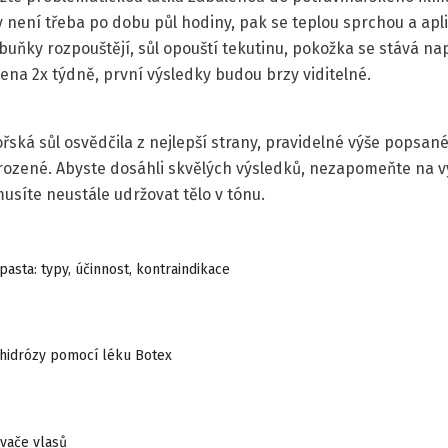
 není třeba po dobu půl hodiny, pak se teplou sprchou a apl
uňky rozpouštějí, sůl opouští tekutinu, pokožka se stává na
ena 2x týdně, první výsledky budou brzy viditelné.
mořská sůl osvědčila z nejlepší strany, pravidelné výše popsa
irozené. Abyste dosáhli skvělých výsledků, nezapomeňte na v
musíte neustále udržovat tělo v tónu.
pasta: typy, účinnost, kontraindikace
hidrózy pomocí léku Botex
vače vlasů