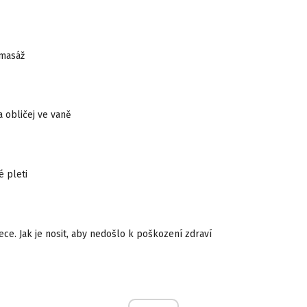
masáž
a obličej ve vaně
é pleti
eece. Jak je nosit, aby nedošlo k poškození zdraví