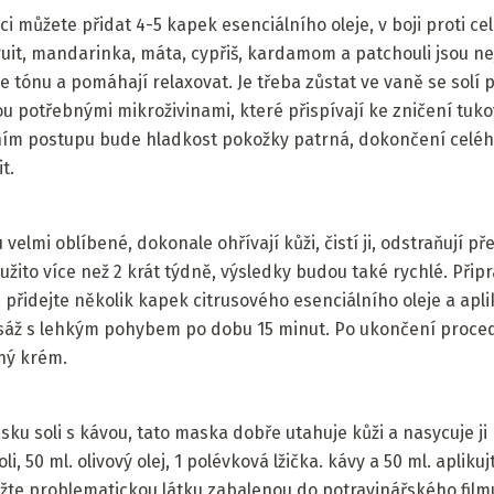
ci můžete přidat 4-5 kapek esenciálního oleje, v boji proti cel
uit, mandarinka, máta, cypřiš, kardamom a patchouli jsou nej
více tónu a pomáhají relaxovat. Je třeba zůstat ve vaně se solí
 potřebnými mikroživinami, které přispívají ke zničení tuko
ním postupu bude hladkost pokožky patrná, dokončení celého
t.
 velmi oblíbené, dokonale ohřívají kůži, čistí ji, odstraňují p
oužito více než 2 krát týdně, výsledky budou také rychlé. Přip
m, přidejte několik kapek citrusového esenciálního oleje a apl
sáž s lehkým pohybem po dobu 15 minut. Po ukončení proced
vný krém.
u soli s kávou, tato maska ​​dobře utahuje kůži a nasycuje ji 
i, 50 ml. olivový olej, 1 polévková lžička. kávy a 50 ml. apliku
te problematickou látku zabalenou do potravinářského filmu