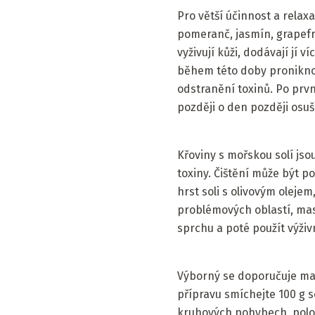
Pro větší účinnost a relaxa
pomeranč, jasmín, grapefr
vyživují kůži, dodávají jí 
během této doby proniknou
odstranění toxinů. Po prv
později o den později osuši
Křoviny s mořskou solí jsou
toxiny. Čištění může být p
hrst soli s olivovým oleje
problémových oblastí, ma
sprchu a poté použít výži
Výborný se doporučuje mask
přípravu smíchejte 100 g sol
kruhových pohybech, polož