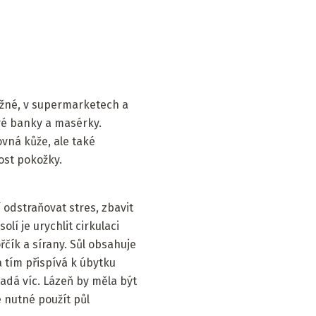
tížné, v supermarketech a
vé banky a masérky.
ovná kůže, ale také
nost pokožky.
odstraňovat stres, zbavit
lí je urychlit cirkulaci
řčík a sírany. Sůl obsahuje
a tím přispívá k úbytku
padá víc. Lázeň by měla být
e nutné použít půl