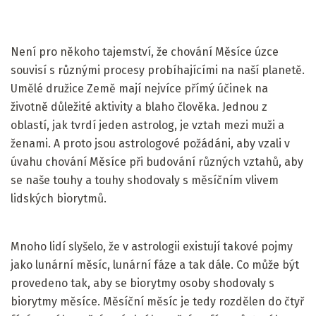
Není pro někoho tajemství, že chování Měsíce úzce
souvisí s různými procesy probíhajícími na naší planetě.
Umělé družice Země mají nejvíce přímý účinek na
životně důležité aktivity a blaho člověka. Jednou z
oblastí, jak tvrdí jeden astrolog, je vztah mezi muži a
ženami. A proto jsou astrologové požádáni, aby vzali v
úvahu chování Měsíce při budování různých vztahů, aby
se naše touhy a touhy shodovaly s měsíčním vlivem
lidských biorytmů.
Mnoho lidí slyšelo, že v astrologii existují takové pojmy
jako lunární měsíc, lunární fáze a tak dále. Co může být
provedeno tak, aby se biorytmy osoby shodovaly s
biorytmy měsíce. Měsíční měsíc je tedy rozdělen do čtyř