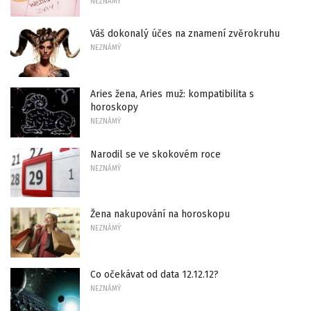
NEZNÁMÝ
Váš dokonalý účes na znamení zvěrokruhu
NEZNÁMÝ
Aries žena, Aries muž: kompatibilita s
horoskopy
NEZNÁMÝ
Narodil se ve skokovém roce
NEZNÁMÝ
Žena nakupování na horoskopu
NEZNÁMÝ
Co očekávat od data 12.12.12?
NEZNÁMÝ