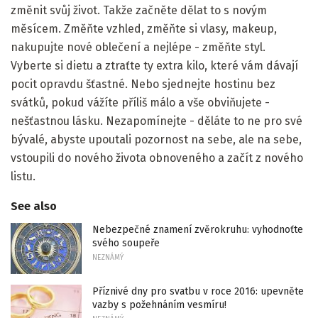
změnit svůj život. Takže začněte dělat to s novým
měsícem. Změňte vzhled, změňte si vlasy, makeup,
nakupujte nové oblečení a nejlépe - změňte styl.
Vyberte si dietu a ztraťte ty extra kilo, které vám dávají
pocit opravdu šťastné. Nebo sjednejte hostinu bez
svátků, pokud vážíte příliš málo a vše obviňujete -
nešťastnou lásku. Nezapomínejte - děláte to ne pro své
bývalé, abyste upoutali pozornost na sebe, ale na sebe,
vstoupili do nového života obnoveného a začít z nového
listu.
See also
Nebezpečné znamení zvěrokruhu: vyhodnoťte
svého soupeře
NEZNÁMÝ
Příznivé dny pro svatbu v roce 2016: upevněte
vazby s požehnáním vesmíru!