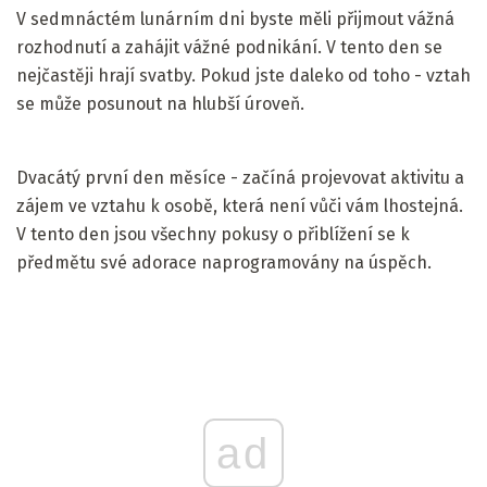
V sedmnáctém lunárním dni byste měli přijmout vážná
rozhodnutí a zahájit vážné podnikání. V tento den se
nejčastěji hrají svatby. Pokud jste daleko od toho - vztah
se může posunout na hlubší úroveň.
Dvacátý první den měsíce - začíná projevovat aktivitu a
zájem ve vztahu k osobě, která není vůči vám lhostejná.
V tento den jsou všechny pokusy o přiblížení se k
předmětu své adorace naprogramovány na úspěch.
ad