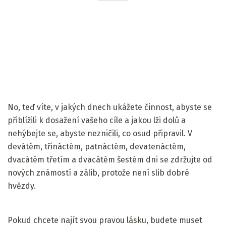
No, teď víte, v jakých dnech ukážete činnost, abyste se
přiblížili k dosažení vašeho cíle a jakou lži dolů a
nehýbejte se, abyste nezničili, co osud připravil. V
devátém, třináctém, patnáctém, devatenáctém,
dvacátém třetím a dvacátém šestém dni se zdržujte od
nových známostí a zálib, protože není slib dobré
hvězdy.
Pokud chcete najít svou pravou lásku, budete muset