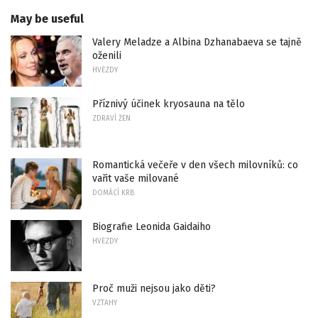
May be useful
Valery Meladze a Albina Dzhanabaeva se tajně
oženili
HVĚZDY
Příznivý účinek kryosauna na tělo
ZDRAVÍ ŽEN
Romantická večeře v den všech milovníků: co
vařit vaše milované
DOMÁCÍ KRB
Biografie Leonida Gaidaiho
HVĚZDY
Proč muži nejsou jako děti?
VZTAHY