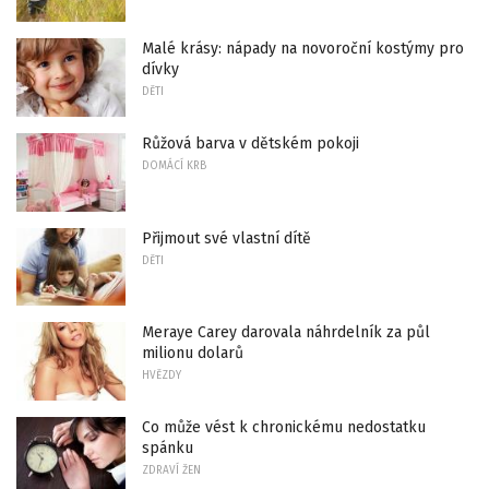
Malé krásy: nápady na novoroční kostýmy pro
dívky
DĚTI
Růžová barva v dětském pokoji
DOMÁCÍ KRB
Přijmout své vlastní dítě
DĚTI
Meraye Carey darovala náhrdelník za půl
milionu dolarů
HVĚZDY
Co může vést k chronickému nedostatku
spánku
ZDRAVÍ ŽEN