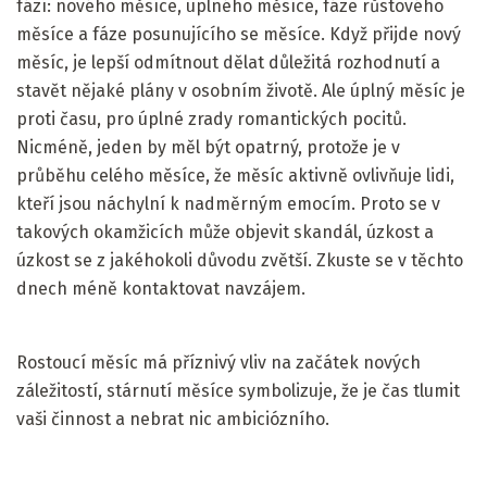
fází: nového měsíce, úplného měsíce, fáze růstového
měsíce a fáze posunujícího se měsíce. Když přijde nový
měsíc, je lepší odmítnout dělat důležitá rozhodnutí a
stavět nějaké plány v osobním životě. Ale úplný měsíc je
proti času, pro úplné zrady romantických pocitů.
Nicméně, jeden by měl být opatrný, protože je v
průběhu celého měsíce, že měsíc aktivně ovlivňuje lidi,
kteří jsou náchylní k nadměrným emocím. Proto se v
takových okamžicích může objevit skandál, úzkost a
úzkost se z jakéhokoli důvodu zvětší. Zkuste se v těchto
dnech méně kontaktovat navzájem.
Rostoucí měsíc má příznivý vliv na začátek nových
záležitostí, stárnutí měsíce symbolizuje, že je čas tlumit
vaši činnost a nebrat nic ambiciózního.