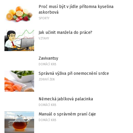
Proč musí být v jídle přítomna kyselina
askorbová
SPORTY
Jak učinit manžela do práce?
VZTAHY
Zavivantsy
DOMÁCÍ KRB
Správná výživa při onemocnění srdce
ZDRAVÍ ŽEN
Německá jablková palacinka
DOMÁCÍ KRB
Manuál o správném praní čaje
DOMÁCÍ KRB