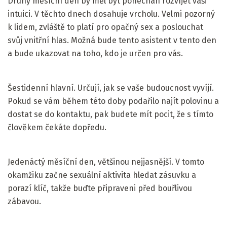
Druhý měsíční den by měl být ponechán rozvíjet vaši
intuici. V těchto dnech dosahuje vrcholu. Velmi pozorný
k lidem, zvláště to platí pro opačný sex a poslouchat
svůj vnitřní hlas. Možná bude tento asistent v tento den
a bude ukazovat na toho, kdo je určen pro vás.
Šestidenní hlavní. Určují, jak se vaše budoucnost vyvíjí.
Pokud se vám během této doby podařilo najít polovinu a
dostat se do kontaktu, pak budete mít pocit, že s tímto
člověkem čekáte dopředu.
Jedenáctý měsíční den, většinou nejjasnější. V tomto
okamžiku začne sexuální aktivita hledat zásuvku a
porazí klíč, takže buďte připraveni před bouřlivou
zábavou.