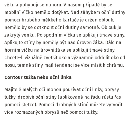
věku a pohybují se nahoru. V našem případě by se
mobilní víčko nemělo dotýkat. Nad záhybem oční dutiny
pomocí hrubého měkkého kartáče je držen oblouk,
nemělo by se dotknout oční dutiny samotné. Oblouk je
zakrytý venku. Po spodním víčku se aplikují tmavé stíny.
Aplikujte stíny by neměly být nad úroveň žáka. Dále na
horním víčku na úrovni žáka se aplikují tmavé stíny.
Chcete-li vizuálně zvětšit oko a významně oddělit oko od
nosu, temné stíny mají tendenci se více mísit k chrámu.
Contour tužka nebo oční linka
Majitelé malých očí mohou používat oční linky, obrysy
tužky, drobivé oční stíny (aplikované na řadu růstu řas
pomocí štětce). Pomocí drobných stínů můžete vytvořit
více rozmazaných obrysů než pomocí tužky.