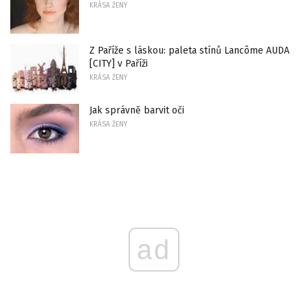
KRÁSA ŽENY
Z Paříže s láskou: paleta stínů Lancôme AUDA
[CITY] v Paříži
KRÁSA ŽENY
Jak správně barvit oči
KRÁSA ŽENY
ad