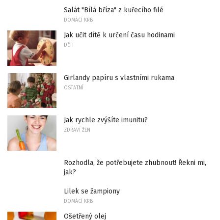
Salát "Bílá bříza" z kuřecího filé
DOMÁCÍ KRB
Jak učit dítě k určení času hodinami
DĚTI
Girlandy papíru s vlastními rukama
OSTATNÍ
Jak rychle zvýšíte imunitu?
ZDRAVÍ ŽEN
Rozhodla, že potřebujete zhubnout! Řekni mi,
jak?
Lilek se žampiony
DOMÁCÍ KRB
Ošetřený olej