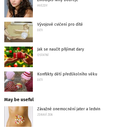
HVĚZDY
Vývojové cvičení pro dítě
DĚTI
Jak se naučit přijímat dary
OSTATNÍ
Konflikty dětí předškolního věku
DĚTI
May be useful
Závažné onemocnění jater a ledvin
ZDRAVÍ ŽEN