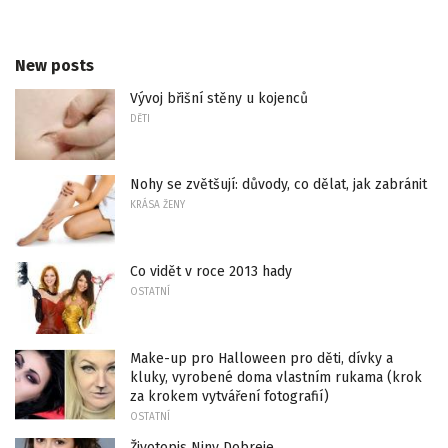
New posts
Vývoj břišní stěny u kojenců
DĚTI
Nohy se zvětšují: důvody, co dělat, jak zabránit
KRÁSA ŽENY
Co vidět v roce 2013 hady
OSTATNÍ
Make-up pro Halloween pro děti, dívky a
kluky, vyrobené doma vlastním rukama (krok
za krokem vytváření fotografií)
OSTATNÍ
Životopis Niny Dobreje