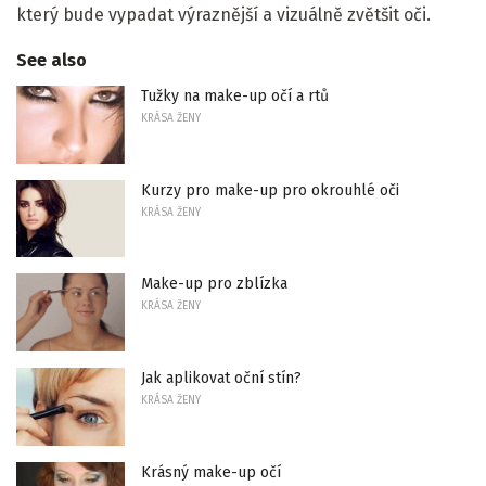
který bude vypadat výraznější a vizuálně zvětšit oči.
See also
Tužky na make-up očí a rtů
KRÁSA ŽENY
Kurzy pro make-up pro okrouhlé oči
KRÁSA ŽENY
Make-up pro zblízka
KRÁSA ŽENY
Jak aplikovat oční stín?
KRÁSA ŽENY
Krásný make-up očí