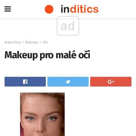
ad
Krása ženy
Makeup
Oči
Makeup pro malé oči