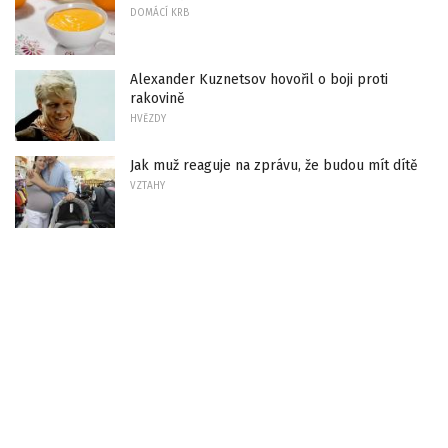
DOMÁCÍ KRB
Alexander Kuznetsov hovořil o boji proti
rakovině
HVĚZDY
Jak muž reaguje na zprávu, že budou mít dítě
VZTAHY