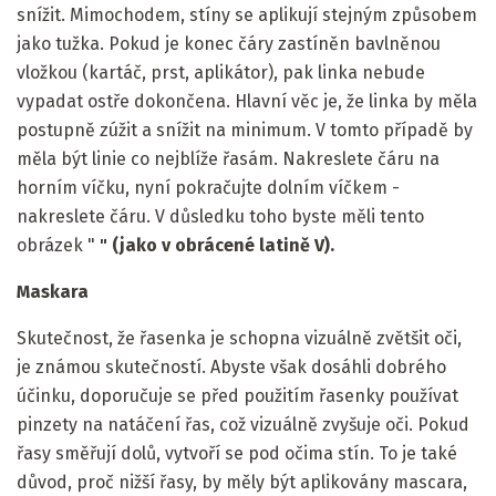
snížit. Mimochodem, stíny se aplikují stejným způsobem
jako tužka. Pokud je konec čáry zastíněn bavlněnou
vložkou (kartáč, prst, aplikátor), pak linka nebude
vypadat ostře dokončena. Hlavní věc je, že linka by měla
postupně zúžit a snížit na minimum. V tomto případě by
měla být linie co nejblíže řasám. Nakreslete čáru na
horním víčku, nyní pokračujte dolním víčkem -
nakreslete čáru. V důsledku toho byste měli tento
obrázek "
" (jako v obrácené latině V).
Maskara
Skutečnost, že řasenka je schopna vizuálně zvětšit oči,
je známou skutečností. Abyste však dosáhli dobrého
účinku, doporučuje se před použitím řasenky používat
pinzety na natáčení řas, což vizuálně zvyšuje oči. Pokud
řasy směřují dolů, vytvoří se pod očima stín. To je také
důvod, proč nižší řasy, by měly být aplikovány mascara,