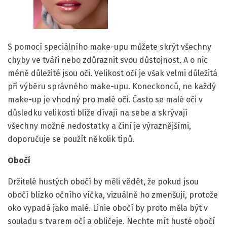
S pomocí speciálního make-upu můžete skrýt všechny
chyby ve tváři nebo zdůraznit svou důstojnost. A o nic
méně důležité jsou oči. Velikost očí je však velmi důležitá
při výběru správného make-upu. Koneckonců, ne každý
make-up je vhodný pro malé oči. Často se malé oči v
důsledku velikosti blíže dívají na sebe a skrývají
všechny možné nedostatky a činí je výraznějšími,
doporučuje se použít několik tipů.
Obočí
Držitelé hustých obočí by měli vědět, že pokud jsou
obočí blízko očního víčka, vizuálně ho zmenšují, protože
oko vypadá jako malé. Linie obočí by proto měla být v
souladu s tvarem očí a obličeje. Nechte mít husté obočí