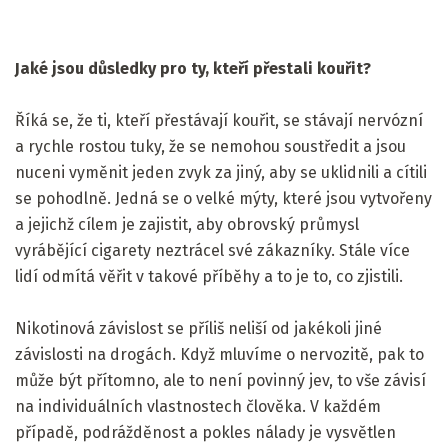
Jaké jsou důsledky pro ty, kteří přestali kouřit?
Říká se, že ti, kteří přestávají kouřit, se stávají nervózní
a rychle rostou tuky, že se nemohou soustředit a jsou
nuceni vyměnit jeden zvyk za jiný, aby se uklidnili a cítili
se pohodlně. Jedná se o velké mýty, které jsou vytvořeny
a jejichž cílem je zajistit, aby obrovský průmysl
vyrábějící cigarety neztrácel své zákazníky. Stále více
lidí odmítá věřit v takové příběhy a to je to, co zjistili.
Nikotinová závislost se příliš neliší od jakékoli jiné
závislosti na drogách. Když mluvíme o nervozitě, pak to
může být přítomno, ale to není povinný jev, to vše závisí
na individuálních vlastnostech člověka. V každém
případě, podrážděnost a pokles nálady je vysvětlen