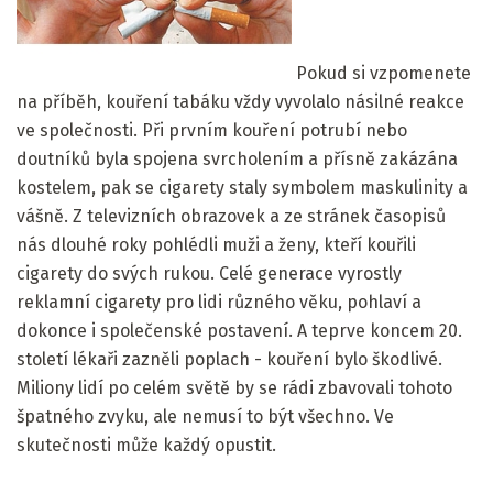
Pokud si vzpomenete
na příběh, kouření tabáku vždy vyvolalo násilné reakce
ve společnosti. Při prvním kouření potrubí nebo
doutníků byla spojena svrcholením a přísně zakázána
kostelem, pak se cigarety staly symbolem maskulinity a
vášně. Z televizních obrazovek a ze stránek časopisů
nás dlouhé roky pohlédli muži a ženy, kteří kouřili
cigarety do svých rukou. Celé generace vyrostly
reklamní cigarety pro lidi různého věku, pohlaví a
dokonce i společenské postavení. A teprve koncem 20.
století lékaři zazněli poplach - kouření bylo škodlivé.
Miliony lidí po celém světě by se rádi zbavovali tohoto
špatného zvyku, ale nemusí to být všechno. Ve
skutečnosti může každý opustit.