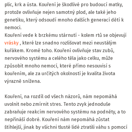
plic, krk a ústa. Kouření je škodlivé pro budoucí matky,
protože ovlivňuje nejen samotný plod, ale také jeho
genetiku, který odsoudí mnoho dalších generací dětí k
nemoci.
Kouření vede k brzkému stárnutí - kolem rtů se objevují
vrásky
, které lze snadno rozlišovat mezi neustálým
kuřákem. Kromě toho. Kouření ovlivňuje stav zubů,
nervového systému a celého těla jako celku, může
způsobit mnoho nemocí, které přímo nesouvisí s
kouřením, ale za určitých okolností je kvalita života
výrazně snížena.
Kouření, na rozdíl od všech názorů, nám nepomáhá
uvolnit nebo zmírnit stres. Tento zvyk jednoduše
zabraňuje reakcím nervového systému na podněty, a to
nepřináší dobré. Kouření nám nepomáhá zůstat
štíhlejší, jinak by všichni tlusté lidé ztratili váhu s pomocí