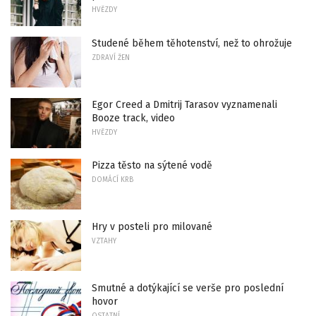
HVĚZDY
Studené během těhotenství, než to ohrožuje
ZDRAVÍ ŽEN
Egor Creed a Dmitrij Tarasov vyznamenali
Booze track, video
HVĚZDY
Pizza těsto na sýtené vodě
DOMÁCÍ KRB
Hry v posteli pro milované
VZTAHY
Smutné a dotýkající se verše pro poslední
hovor
OSTATNÍ