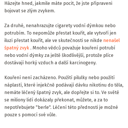
Házejte hned, jakmile máte pocit, že jste připraveni
bojovat se zlým zvykem.
Za druhé, nenahrazujte cigarety vodní dýmkou nebo
potrubím. To nepomůže přestat kouřit, ale vytvoří jen
iluzi přestat kouřit, ale ve skutečnosti se nikde
nenašel
špatný zvyk
. Mnoho vědců považuje kouření potrubí
nebo vodní dýmky za ještě škodlivější, protože plíce
dostávají horký vzduch a další karcinogeny.
Kouření není zacházeno. Použití pilulky nebo použití
náplastí, které injekčně podávají dávku nikotinu do těla,
nemáte léčený špatný zvyk, ale dopřejte si to. Ve světě
se miliony lidí dokázaly překonat, můžete, a za to
nepotřebujete "berle". Léčení této přednosti je možné
pouze s pomocí své vůle.