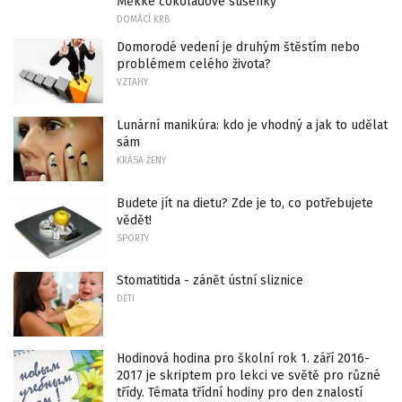
Měkké čokoládové sušenky
DOMÁCÍ KRB
Domorodé vedení je druhým štěstím nebo
problémem celého života?
VZTAHY
Lunární manikúra: kdo je vhodný a jak to udělat
sám
KRÁSA ŽENY
Budete jít na dietu? Zde je to, co potřebujete
vědět!
SPORTY
Stomatitida - zánět ústní sliznice
DĚTI
Hodinová hodina pro školní rok 1. září 2016-
2017 je skriptem pro lekci ve světě pro různé
třídy. Témata třídní hodiny pro den znalostí