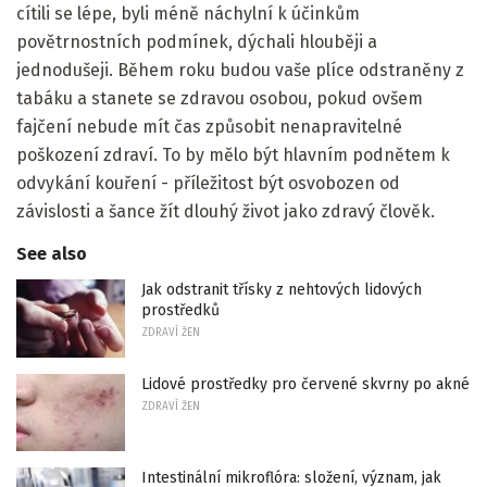
cítili se lépe, byli méně náchylní k účinkům
povětrnostních podmínek, dýchali hlouběji a
jednodušeji. Během roku budou vaše plíce odstraněny z
tabáku a stanete se zdravou osobou, pokud ovšem
fajčení nebude mít čas způsobit nenapravitelné
poškození zdraví. To by mělo být hlavním podnětem k
odvykání kouření - příležitost být osvobozen od
závislosti a šance žít dlouhý život jako zdravý člověk.
See also
Jak odstranit třísky z nehtových lidových
prostředků
ZDRAVÍ ŽEN
Lidové prostředky pro červené skvrny po akné
ZDRAVÍ ŽEN
Intestinální mikroflóra: složení, význam, jak