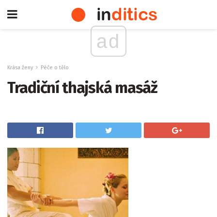
ad
Krása ženy
Péče o tělo
Tradiční thajská masáž