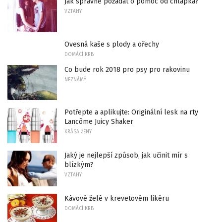
Jak správně požádat o pomoc od chlápka?
VZTAHY
Ovesná kaše s plody a ořechy
DOMÁCÍ KRB
Co bude rok 2018 pro psy pro rakovinu
NEZNÁMÝ
Potřepte a aplikujte: Originální lesk na rty
Lancôme Juicy Shaker
KRÁSA ŽENY
Jaký je nejlepší způsob, jak učinit mír s
blízkým?
VZTAHY
Kávové želé v krevetovém likéru
DOMÁCÍ KRB