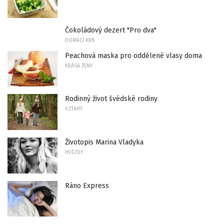
Čokoládový dezert "Pro dva"
DOMÁCÍ KRB
Peachová maska ​​pro oddělené vlasy doma
KRÁSA ŽENY
Rodinný život švédské rodiny
VZTAHY
Životopis Marina Vladyka
HVĚZDY
Ráno Express