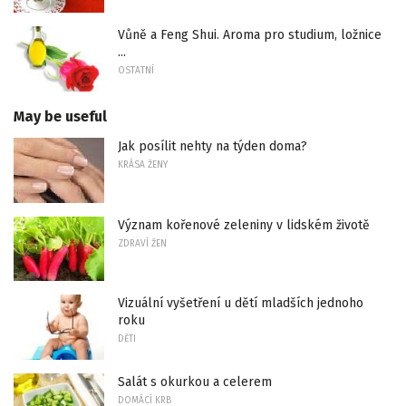
Vůně a Feng Shui. Aroma pro studium, ložnice
...
OSTATNÍ
May be useful
Jak posílit nehty na týden doma?
KRÁSA ŽENY
Význam kořenové zeleniny v lidském životě
ZDRAVÍ ŽEN
Vizuální vyšetření u dětí mladších jednoho
roku
DĚTI
Salát s okurkou a celerem
DOMÁCÍ KRB