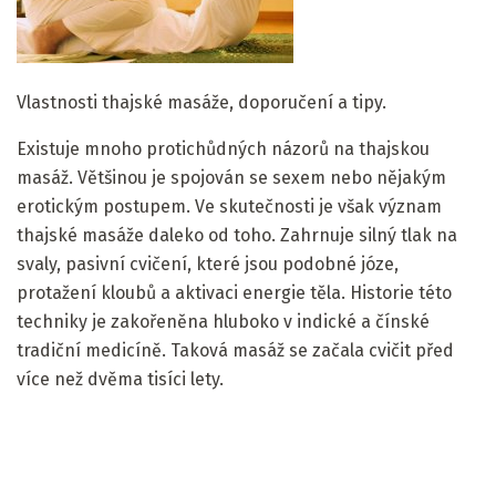
Vlastnosti thajské masáže, doporučení a tipy.
Existuje mnoho protichůdných názorů na thajskou
masáž. Většinou je spojován se sexem nebo nějakým
erotickým postupem. Ve skutečnosti je však význam
thajské masáže daleko od toho. Zahrnuje silný tlak na
svaly, pasivní cvičení, které jsou podobné józe,
protažení kloubů a aktivaci energie těla. Historie této
techniky je zakořeněna hluboko v indické a čínské
tradiční medicíně. Taková masáž se začala cvičit před
více než dvěma tisíci lety.