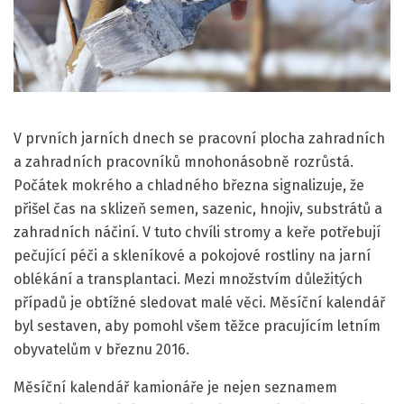
V prvních jarních dnech se pracovní plocha zahradních
a zahradních pracovníků mnohonásobně rozrůstá.
Počátek mokrého a chladného března signalizuje, že
přišel čas na sklizeň semen, sazenic, hnojiv, substrátů a
zahradních náčiní. V tuto chvíli stromy a keře potřebují
pečující péči a skleníkové a pokojové rostliny na jarní
oblékání a transplantaci. Mezi množstvím důležitých
případů je obtížné sledovat malé věci. Měsíční kalendář
byl sestaven, aby pomohl všem těžce pracujícím letním
obyvatelům v březnu 2016.
Měsíční kalendář kamionáře je nejen seznamem