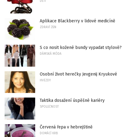
DĚTI
Aplikace Blackberry v lidové medicíně
ZDRAVÍ ŽEN
S co nosit kožené bundy vypadat stylově?
DÁMSKÁ MÓDA
Osobní život herečky Jevgenij Kryukové
HVĚZDY
Taktika dosažení úspěšné kariéry
SPOLEČNOST
Červená řepa v hebrejštině
DOMÁCÍ KRB