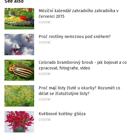
See also
Měsíční kalendář zahradního zahradníka v
červenci 2015
OSTATNÍ
Proč rostliny nemrznou pod sněhem?
OSTATNÍ
Colorado bramborový brouk - jak bojovat a co
zpracovat, fotografie, video
OSTATNÍ
Proč mají listy žluté u okurky? Rozumět co
dělat se žlutožlutými listy?
OSTATNÍ
Květinové květiny: glióza
OSTATNÍ