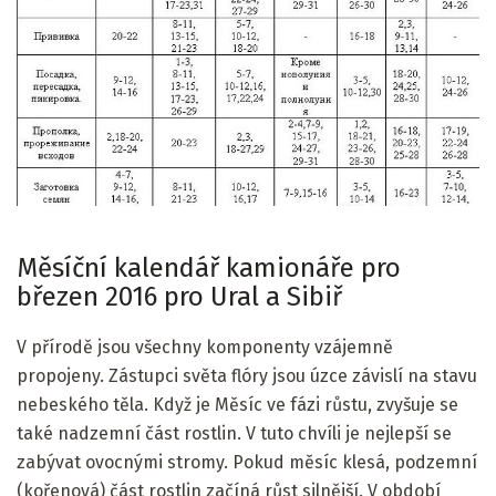
Měsíční kalendář kamionáře pro
březen 2016 pro Ural a Sibiř
V přírodě jsou všechny komponenty vzájemně
propojeny. Zástupci světa flóry jsou úzce závislí na stavu
nebeského těla. Když je Měsíc ve fázi růstu, zvyšuje se
také nadzemní část rostlin. V tuto chvíli je nejlepší se
zabývat ovocnými stromy. Pokud měsíc klesá, podzemní
(kořenová) část rostlin začíná růst silnější. V období