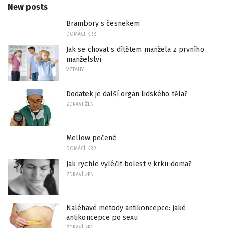
New posts
Brambory s česnekem
DOMÁCÍ KRB
Jak se chovat s dítětem manžela z prvního
manželství
VZTAHY
Dodatek je další orgán lidského těla?
ZDRAVÍ ŽEN
Mellow pečené
DOMÁCÍ KRB
Jak rychle vyléčit bolest v krku doma?
ZDRAVÍ ŽEN
Naléhavé metody antikoncepce: jaké
antikoncepce po sexu