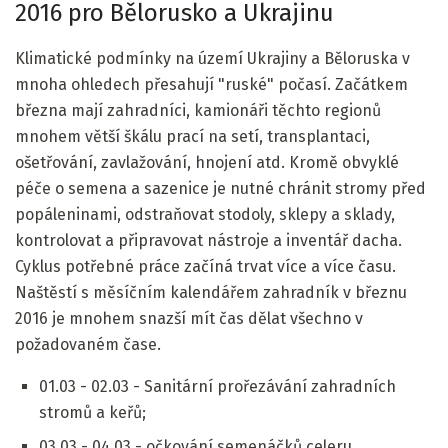
2016 pro Bělorusko a Ukrajinu
Klimatické podmínky na území Ukrajiny a Běloruska v
mnoha ohledech přesahují "ruské" počasí. Začátkem
března mají zahradníci, kamionáři těchto regionů
mnohem větší škálu prací na setí, transplantaci,
ošetřování, zavlažování, hnojení atd. Kromě obvyklé
péče o semena a sazenice je nutné chránit stromy před
popáleninami, odstraňovat stodoly, sklepy a sklady,
kontrolovat a připravovat nástroje a inventář dacha.
Cyklus potřebné práce začíná trvat více a více času.
Naštěstí s měsíčním kalendářem zahradník v březnu
2016 je mnohem snazší mít čas dělat všechno v
požadovaném čase.
01.03 - 02.03 - Sanitární prořezávání zahradních
stromů a keřů;
03.03 - 04.03 - očkování semenáčků celeru,