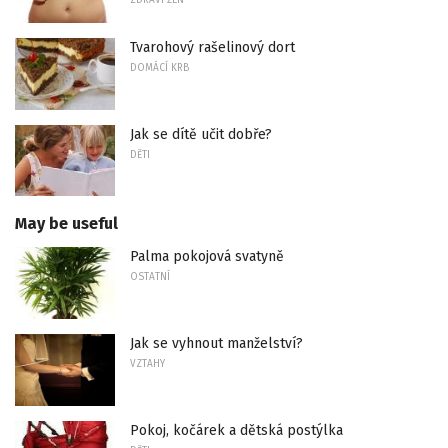
ZDRAVÍ ŽEN
Tvarohový rašelinový dort
DOMÁCÍ KRB
Jak se dítě učit dobře?
DĚTI
May be useful
Palma pokojová svatyně
OSTATNÍ
Jak se vyhnout manželství?
VZTAHY
Pokoj, kočárek a dětská postýlka