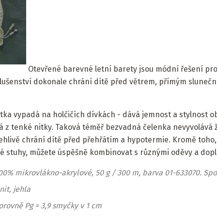
Otevřené barevné letní barety jsou módní řešení pro
íslušenství dokonale chrání dítě před větrem, přímým sluneč
tka vypadá na holčičích dívkách - dává jemnost a stylnost o
á z tenké nitky. Taková téměř bezvadná čelenka nevyvolává 
lehlivě chrání dítě před přehřátím a hypotermie. Kromě toho
tlé stuhy, můžete úspěšně kombinovat s různými oděvy a dopl
100% mikrovlákno-akrylové, 50 g / 300 m, barva 01-633070. Spot
nit, jehla
orovně Pg = 3,9 smyčky v 1 cm