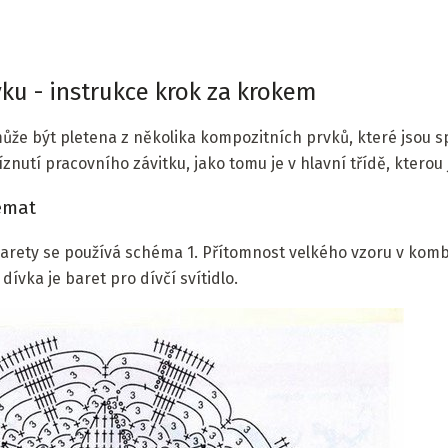
vku - instrukce krok za krokem
že být pletena z několika kompozitních prvků, které jsou sp
znutí pracovního závitku, jako tomu je v hlavní třídě, kterou j
émat
barety se používá schéma 1. Přítomnost velkého vzoru v kom
ívka je baret pro dívčí svítidlo.