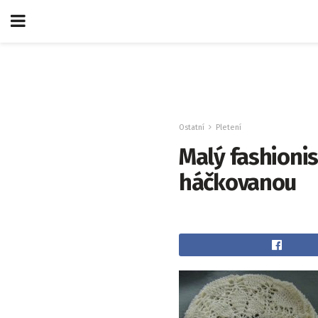
Ostatní
Pletení
Malý fashionis
háčkovanou