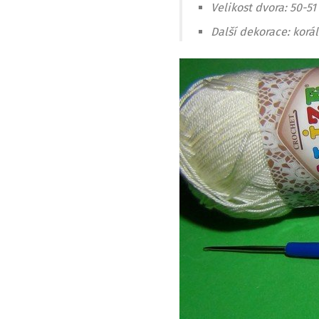
Velikost dvora: 50-51
Další dekorace: korá