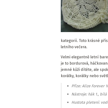
kategorií. Toto krásné př
letního večera.
Velmi elegantně letní bare
je to bordurová, háčkovan
jemné kůži dítěte, ale spo
korálky, korálky nebo svě
Příze: Alize Forever 
Nástroje: hák 1., bílá 
Hustota pletení: vod