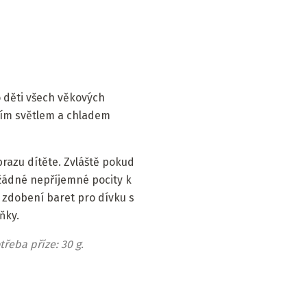
 děti všech věkových
ním světlem a chladem
brazu dítěte. Zvláště pokud
žádné nepříjemné pocity k
, zdobení baret pro dívku s
ňky.
řeba příze: 30 g.