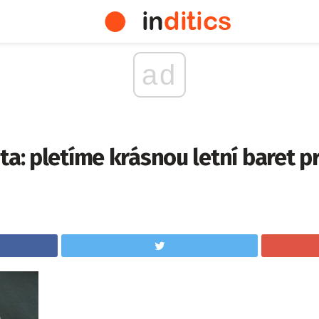
ad
ta: pletíme krásnou letní baret p