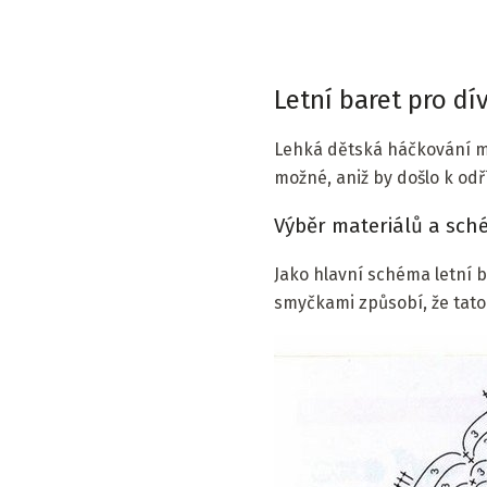
Letní baret pro dí
Lehká dětská háčkování mů
možné, aniž by došlo k odří
Výběr materiálů a sch
Jako hlavní schéma letní 
smyčkami způsobí, že tato d