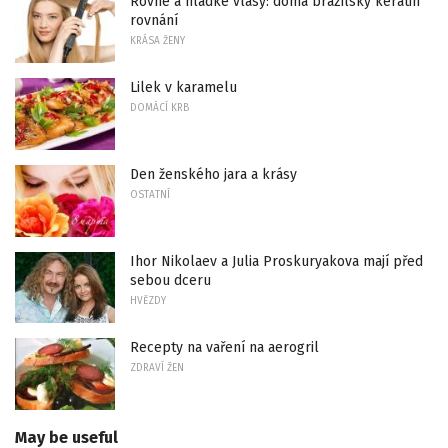
Rovné a hladké vlasy: doma brazilský keratin
rovnání
KRÁSA ŽENY
Lilek v karamelu
DOMÁCÍ KRB
Den ženského jara a krásy
OSTATNÍ
Ihor Nikolaev a Julia Proskuryakova mají před
sebou dceru
HVĚZDY
Recepty na vaření na aerogril
ZDRAVÍ ŽEN
May be useful