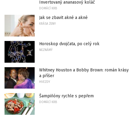
Invertovaný ananasový koláč
DOMÁCÍ KRB
Jak se zbavit akné a akné
KRÁSA ŽENY
Horoskop dvojčata, po celý rok
NEZNÁMÝ
Whitney Houston a Bobby Brown: román krásy
a příšer
HVĚZDY
Šampiňóny rychle s pepřem
DOMÁCÍ KRB