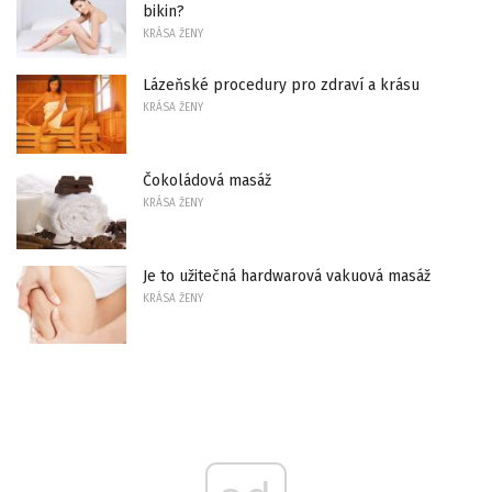
bikin?
KRÁSA ŽENY
Lázeňské procedury pro zdraví a krásu
KRÁSA ŽENY
Čokoládová masáž
KRÁSA ŽENY
Je to užitečná hardwarová vakuová masáž
KRÁSA ŽENY