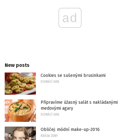
ad
New posts
Cookies se sušenými brusinkami
DOMÁCÍ KRB
Připravíme úžasný salát s nakládanými
medovými agary
DOMÁCÍ KRB
Obličej: módní make-up-2016
KRÁSA ŽENY