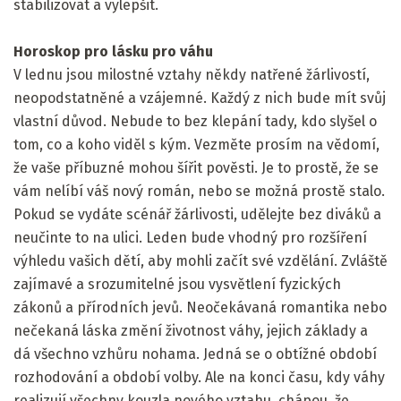
stabilizovat a vylepšit.
Horoskop pro lásku pro váhu
V lednu jsou milostné vztahy někdy natřené žárlivostí,
neopodstatněné a vzájemné. Každý z nich bude mít svůj
vlastní důvod. Nebude to bez klepání tady, kdo slyšel o
tom, co a koho viděl s kým. Vezměte prosím na vědomí,
že vaše příbuzné mohou šířit pověsti. Je to prostě, že se
vám nelíbí váš nový román, nebo se možná prostě stalo.
Pokud se vydáte scénář žárlivosti, udělejte bez diváků a
neučinte to na ulici. Leden bude vhodný pro rozšíření
výhledu vašich dětí, aby mohli začít své vzdělání. Zvláště
zajímavé a srozumitelné jsou vysvětlení fyzických
zákonů a přírodních jevů. Neočekávaná romantika nebo
nečekaná láska změní životnost váhy, jejich základy a
dá všechno vzhůru nohama. Jedná se o obtížné období
rozhodování a období volby. Ale na konci času, kdy váhy
realizují všechny kouzla nového vztahu, chápou, že