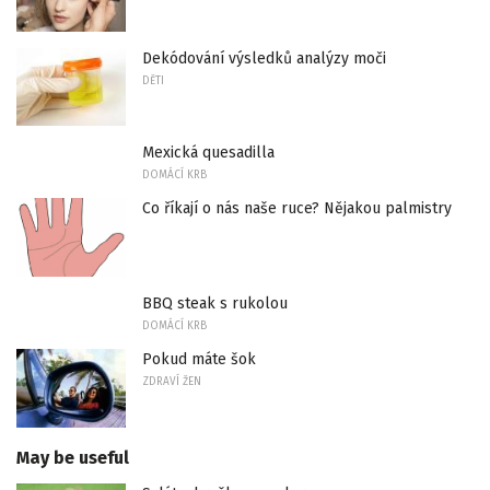
Dekódování výsledků analýzy moči
DĚTI
Mexická quesadilla
DOMÁCÍ KRB
Co říkají o nás naše ruce? Nějakou palmistry
BBQ steak s rukolou
DOMÁCÍ KRB
Pokud máte šok
ZDRAVÍ ŽEN
May be useful