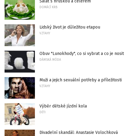
Salát s hruškou a celerem
DOMÁCÍ KRB
Lidský život je důležitou etapou
VZTAHY
Obuv "Lunokhody", co si vybrat a co je nosit
DÁMSKÁ MÓDA
Muži a jejich sexuální potřeby a příležitosti
VZTAHY
Výběr dětské jízdní kola
DĚTI
Divadelní skandál: Anastasie Volochková