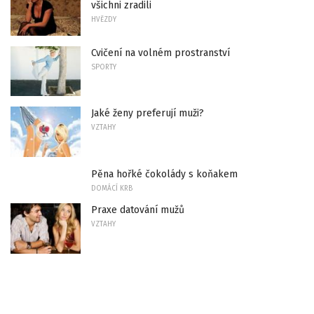
všichni zradili
HVĚZDY
Cvičení na volném prostranství
SPORTY
Jaké ženy preferují muži?
VZTAHY
Pěna hořké čokolády s koňakem
DOMÁCÍ KRB
Praxe datování mužů
VZTAHY