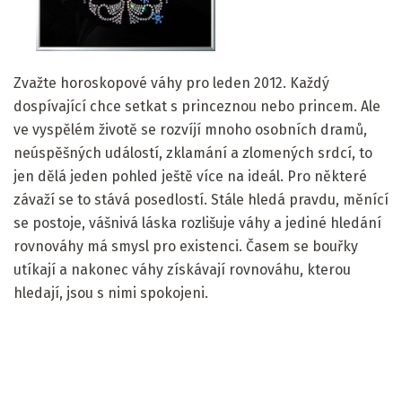
Zvažte horoskopové váhy pro leden 2012. Každý
dospívající chce setkat s princeznou nebo princem. Ale
ve vyspělém životě se rozvíjí mnoho osobních dramů,
neúspěšných událostí, zklamání a zlomených srdcí, to
jen dělá jeden pohled ještě více na ideál. Pro některé
závaží se to stává posedlostí. Stále hledá pravdu, měnící
se postoje, vášnivá láska rozlišuje váhy a jediné hledání
rovnováhy má smysl pro existenci. Časem se bouřky
utíkají a nakonec váhy získávají rovnováhu, kterou
hledají, jsou s nimi spokojeni.