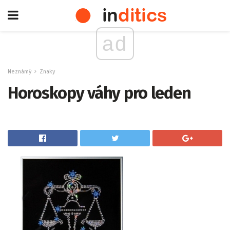
ad
Neznámý
Znaky
Horoskopy váhy pro leden