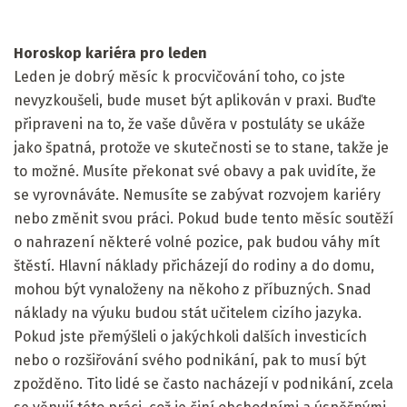
Horoskop kariéra pro leden
Leden je dobrý měsíc k procvičování toho, co jste
nevyzkoušeli, bude muset být aplikován v praxi. Buďte
připraveni na to, že vaše důvěra v postuláty se ukáže
jako špatná, protože ve skutečnosti se to stane, takže je
to možné. Musíte překonat své obavy a pak uvidíte, že
se vyrovnáváte. Nemusíte se zabývat rozvojem kariéry
nebo změnit svou práci. Pokud bude tento měsíc soutěží
o nahrazení některé volné pozice, pak budou váhy mít
štěstí. Hlavní náklady přicházejí do rodiny a do domu,
mohou být vynaloženy na někoho z příbuzných. Snad
náklady na výuku budou stát učitelem cizího jazyka.
Pokud jste přemýšleli o jakýchkoli dalších investicích
nebo o rozšiřování svého podnikání, pak to musí být
zpožděno. Tito lidé se často nacházejí v podnikání, zcela