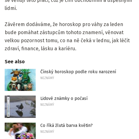
se věnují této práci, což je činí obchodními a úspěšnými
lidmi.
Závěrem dodáváme, že horoskop pro váhy za leden
bude pomáhat zástupcům tohoto znamení, věnovat
velkou pozornost tomu, co na ně čeká v lednu, jak léčit
zdraví, finance, lásku a kariéru.
See also
Čínský horoskop podle roku narození
NEZNÁMÝ
Lidové známky o počasí
NEZNÁMÝ
Co říká žlutá barva květin?
NEZNÁMÝ