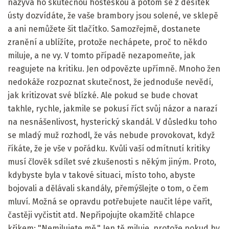
nazývá ho skutečnou hosteskou a potom se z desítek
ústy dozvídáte, že vaše brambory jsou solené, ve sklepě
a ani nemůžete šit tlačítko. Samozřejmě, dostanete
zranění a ublížíte, protože nechápete, proč to někdo
miluje, a ne vy. V tomto případě nezapomeňte, jak
reagujete na kritiku. Jen odpovězte upřímně. Mnoho žen
nedokáže rozpoznat skutečnost, že jednoduše nevědí,
jak kritizovat své blízké. Ale pokud se bude chovat
takhle, rychle, jakmile se pokusí říct svůj názor a narazí
na nesnášenlivost, hysterický skandál. V důsledku toho
se mladý muž rozhodl, že vás nebude provokovat, když
říkáte, že je vše v pořádku. Kvůli vaší odmítnutí kritiky
musí člověk sdílet své zkušenosti s někým jiným. Proto,
kdybyste byla v takové situaci, místo toho, abyste
bojovali a dělávali skandály, přemýšlejte o tom, o čem
mluví. Možná se opravdu potřebujete naučit lépe vařit,
častěji vyčistit atd. Nepřipojujte okamžitě chlapce
křikem: "Nemilujete mě." Jen tě miluje, protože pokud by