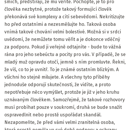
smích, předstírají, že mu věříte. Pochopte, je to pro
člověka nezbytné, protože takový formující člověk
překonává své komplexy a cítí sebevědomí. Nekritizujte
ho před ostatními a nezesměšujte ho. Taková osoba
vnímá takové chování velmi bolestivé. Možná si v srdci
uvědomí, že nemůžete tomu věřit a je dokonce vděčný
za podporu. Pokud ji veřejně odtajníte - bude to vážná
rána pro jeho sebeúctu a pocity pro vás. V případě, že se
mladý muž opravdu otočí, jemně s ním promluvte. Řekni,
že víš, co to je uvnitř. To je známé ostatním blízkým. A
všichni ho stejně milujete. A všechny tyto příběhy
jednoduše odporují skutečnosti, že vidíte, a proto
nepotřebuje něco vymýšlet, protože je již v jeho kruhu
uznávaným člověkem. Samozřejmě, že takové rozhovory
musí probíhat pouze v soukromí, druhá se bude snažit
ospravedlnit nebo prostě uspořádat skandál.
Nezapomeňte, že před vámi velmi zranitelná osoba,
která prostě neměla ve své době podpory a ochrany.