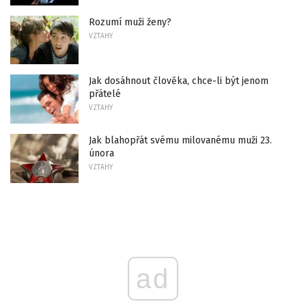
Rozumí muži ženy?
VZTAHY
Jak dosáhnout člověka, chce-li být jenom
přátelé
VZTAHY
Jak blahopřát svému milovanému muži 23.
února
VZTAHY
ad