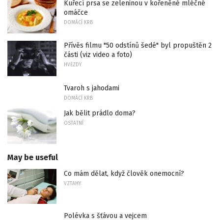
Kuřecí prsa se zeleninou v kořeněné mléčné
omáčce
DOMÁCÍ KRB
Přívěs filmu "50 odstínů šedé" byl propuštěn 2
části (viz video a foto)
HVĚZDY
Tvaroh s jahodami
DOMÁCÍ KRB
Jak bělit prádlo doma?
OSTATNÍ
May be useful
Co mám dělat, když člověk onemocní?
VZTAHY
Polévka s šťávou a vejcem