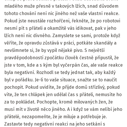
mladého muže přesně v takových lžích, snad důvodem
tohoto chování není nic jiného než vaše vlastní reakce.
Pokud jste neustále rozhořčeni, řekněte, že po robotovi
nesmí pít s přáteli a okamžitě vás idikovat, pak v jeho
lžích není nic divného. Zamyslete se sami, protože když
věříte, že opravdu zůstává v práci, potkáte skandály a
nevšimnete si, že by vypil nějaké pivo. S největší
pravděpodobností zpočátku člověk čestně připustil, že
jste v tom, kde a s kým byl vyčerpán čas, ale vaše reakce
byla negativní. Rozhodl se tedy jednat tak, aby každý
byl v pořádku. Je-li to vaše situace, snažte se to naučit
pochopit. Pokud uvidíte, že přijde domů střízlivý, pokud
víte, že ten chlápek jen udělal čas s přáteli, nemusíte ho
za to pokládat. Pochopte, kromě milovaných žen, že
musí mít v životě něco jiného. A i když se vám nelíbí jeho
přátelé, nezapomeňte, že je miluje a potřebuje je.
Zastavte tedy negativní reakci na jeho setkání s