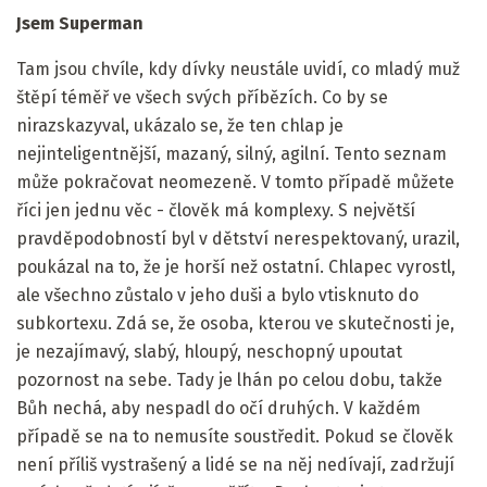
Jsem Superman
Tam jsou chvíle, kdy dívky neustále uvidí, co mladý muž
štěpí téměř ve všech svých příbězích. Co by se
nirazskazyval, ukázalo se, že ten chlap je
nejinteligentnější, mazaný, silný, agilní. Tento seznam
může pokračovat neomezeně. V tomto případě můžete
říci jen jednu věc - člověk má komplexy. S největší
pravděpodobností byl v dětství nerespektovaný, urazil,
poukázal na to, že je horší než ostatní. Chlapec vyrostl,
ale všechno zůstalo v jeho duši a bylo vtisknuto do
subkortexu. Zdá se, že osoba, kterou ve skutečnosti je,
je nezajímavý, slabý, hloupý, neschopný upoutat
pozornost na sebe. Tady je lhán po celou dobu, takže
Bůh nechá, aby nespadl do očí druhých. V každém
případě se na to nemusíte soustředit. Pokud se člověk
není příliš vystrašený a lidé se na něj nedívají, zadržují