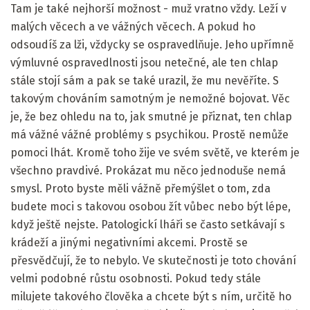
Tam je také nejhorší možnost - muž vratno vždy. Leží v
malých věcech a ve vážných věcech. A pokud ho
odsoudíš za lži, vždycky se ospravedlňuje. Jeho upřímně
výmluvné ospravedlnosti jsou netečné, ale ten chlap
stále stojí sám a pak se také urazil, že mu nevěříte. S
takovým chováním samotným je nemožné bojovat. Věc
je, že bez ohledu na to, jak smutné je přiznat, ten chlap
má vážné vážné problémy s psychikou. Prostě nemůže
pomoci lhát. Kromě toho žije ve svém světě, ve kterém je
všechno pravdivé. Prokázat mu něco jednoduše nemá
smysl. Proto byste měli vážně přemýšlet o tom, zda
budete moci s takovou osobou žít vůbec nebo být lépe,
když ještě nejste. Patologickí lháři se často setkávají s
krádeží a jinými negativními akcemi. Prostě se
přesvědčují, že to nebylo. Ve skutečnosti je toto chování
velmi podobné růstu osobnosti. Pokud tedy stále
milujete takového člověka a chcete být s ním, určitě ho