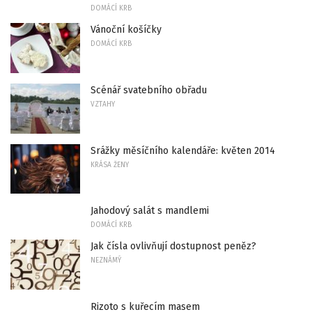
DOMÁCÍ KRB
Vánoční košíčky
DOMÁCÍ KRB
Scénář svatebního obřadu
VZTAHY
Srážky měsíčního kalendáře: květen 2014
KRÁSA ŽENY
Jahodový salát s mandlemi
DOMÁCÍ KRB
Jak čísla ovlivňují dostupnost peněz?
NEZNÁMÝ
Rizoto s kuřecím masem