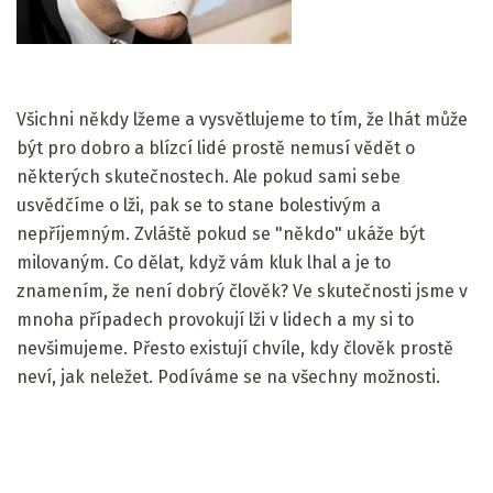
Všichni někdy lžeme a vysvětlujeme to tím, že lhát může
být pro dobro a blízcí lidé prostě nemusí vědět o
některých skutečnostech. Ale pokud sami sebe
usvědčíme o lži, pak se to stane bolestivým a
nepříjemným. Zvláště pokud se "někdo" ukáže být
milovaným. Co dělat, když vám kluk lhal a je to
znamením, že není dobrý člověk? Ve skutečnosti jsme v
mnoha případech provokují lži v lidech a my si to
nevšimujeme. Přesto existují chvíle, kdy člověk prostě
neví, jak neležet. Podíváme se na všechny možnosti.