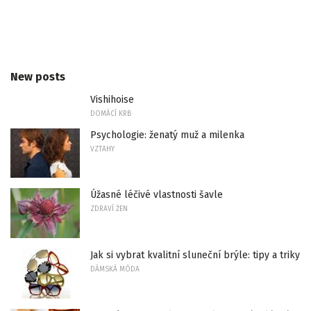
New posts
Vishihoise
DOMÁCÍ KRB
Psychologie: ženatý muž a milenka
VZTAHY
Úžasné léčivé vlastnosti šavle
ZDRAVÍ ŽEN
Jak si vybrat kvalitní sluneční brýle: tipy a triky
DÁMSKÁ MÓDA