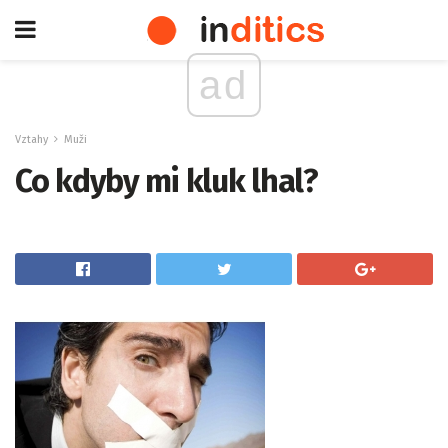
ad
Vztahy
Muži
Co kdyby mi kluk lhal?