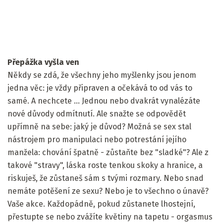
Přepážka vyšla ven
Někdy se zdá, že všechny jeho myšlenky jsou jenom
jedna věc: je vždy připraven a očekává to od vás to
samé. A nechcete ... Jednou nebo dvakrát vynalézáte
nové důvody odmítnutí. Ale snažte se odpovědět
upřímně na sebe: jaký je důvod? Možná se sex stal
nástrojem pro manipulaci nebo potrestání jejího
manžela: chování špatně - zůstaňte bez "sladké"? Ale z
takové "stravy", láska roste tenkou skoky a hranice, a
riskuješ, že zůstaneš sám s tvými rozmary. Nebo snad
nemáte potěšení ze sexu? Nebo je to všechno o únavě?
Vaše akce. Každopádně, pokud zůstanete lhostejní,
přestupte se nebo zvážíte květiny na tapetu - orgasmus