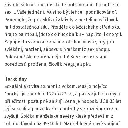
zjistěte si to v sobě, neříkejte příliš mnoho. Pokud je to
sex ... Vaše jednání. Musí to být lehce "podněcováno".
Pamatujte, že pro aktivní aktivity v posteli musí člověk
mít dostatečnou sílu. Přejděte do lyžařského střediska,
hrajte paintball, jděte do hudebníku - naplňte ji energií.
Zapojte do svého arzenálu erotickou masáž, hry pro
svlékání, mazlení, zábavu s hračkami z sex shopu.
Pokušení! Ale nepřehánějte to! Když se sex stane
posedlostí pro ženu, člověk reaguje zpět.
Horké dny
Sexuální aktivita se mění s věkem. Muž je nejvíce
"horký" je období od 22 do 27 let, a pak se jeho touhy a
příležitosti postupně snižují. Žena je naopak. U 30-35 let
její sexualita pouze kvete a potřeby se každým rokem
zvyšují. Špička manželské nevěry klesá především z
tohoto důvodu na 35-40 let. Manžel hledá nové spojení