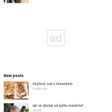
ad
New posts
Vepřový sud s česnekem
DOMÁCÍ KRB
Jak se dostat od jejího manžela?
VZTAHY