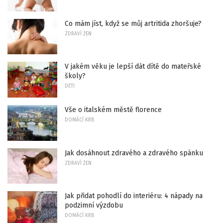
Co mám jíst, když se můj artritida zhoršuje?
ZDRAVÍ ŽEN
V jakém věku je lepší dát dítě do mateřské
školy?
DĚTI
Vše o italském městě florence
DOMÁCÍ KRB
Jak dosáhnout zdravého a zdravého spánku
ZDRAVÍ ŽEN
Jak přidat pohodlí do interiéru: 4 nápady na
podzimní výzdobu
DOMÁCÍ KRB