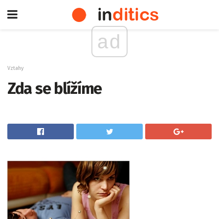
ad
Vztahy
Zda se blížíme