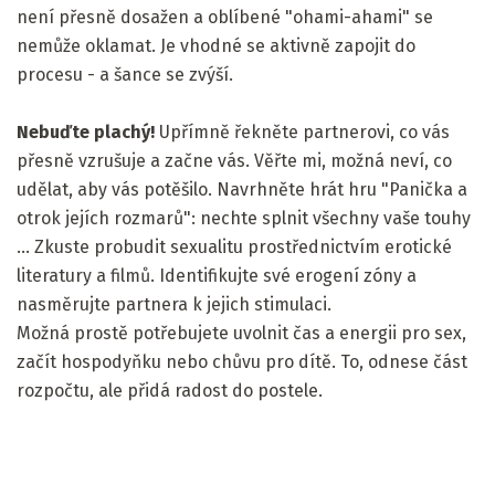
není přesně dosažen a oblíbené "ohami-ahami" se
nemůže oklamat. Je vhodné se aktivně zapojit do
procesu - a šance se zvýší.
Nebuďte plachý!
Upřímně řekněte partnerovi, co vás
přesně vzrušuje a začne vás. Věřte mi, možná neví, co
udělat, aby vás potěšilo. Navrhněte hrát hru "Panička a
otrok jejích rozmarů": nechte splnit všechny vaše touhy
... Zkuste probudit sexualitu prostřednictvím erotické
literatury a filmů. Identifikujte své erogení zóny a
nasměrujte partnera k jejich stimulaci.
Možná prostě potřebujete uvolnit čas a energii pro sex,
začít hospodyňku nebo chůvu pro dítě. To, odnese část
rozpočtu, ale přidá radost do postele.