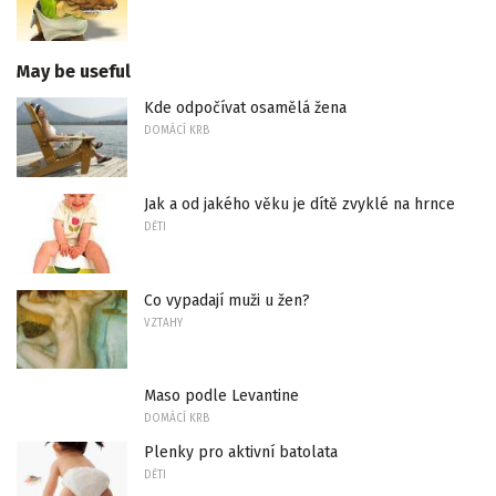
May be useful
Kde odpočívat osamělá žena
DOMÁCÍ KRB
Jak a od jakého věku je dítě zvyklé na hrnce
DĚTI
Co vypadají muži u žen?
VZTAHY
Maso podle Levantine
DOMÁCÍ KRB
Plenky pro aktivní batolata
DĚTI