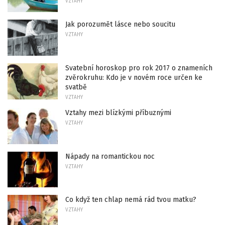
VZTAHY
Jak porozumět lásce nebo soucitu
VZTAHY
Svatební horoskop pro rok 2017 o znameních
zvěrokruhu: Kdo je v novém roce určen ke
svatbě
VZTAHY
Vztahy mezi blízkými příbuznými
VZTAHY
Nápady na romantickou noc
VZTAHY
Co když ten chlap nemá rád tvou matku?
VZTAHY