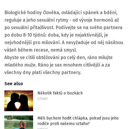
Biologické hodiny člověka, ovládající spánek a bdění,
reguluje a jeho sexuální rytmy - od vývoje hormonů až
po sexuální přitažlivost. Podívejte se na svého partnera
po dobu 8-10 týdnů: doba, kdy je nejaktivnější, je
nejvhodnější pro milování. A nevyžaduje od něj násilnou
vášeň během recese, nemá smysl.
Abyste se cítili obtěžováni po celý den, ráno milujte
mladého muže. Ráno je sex mnohem citlivější a za
všechny dny platí všechny partnery.
See also
Několik faktů o bozkách
VZTAHY
Měli bychom hodit chlápka, pokud jsou jeho
rodiče proti našemu vztahu?