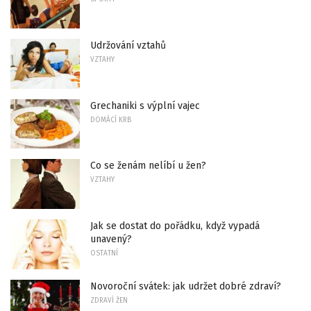
Udržování vztahů
VZTAHY
Grechaniki s výplní vajec
DOMÁCÍ KRB
Co se ženám nelíbí u žen?
VZTAHY
Jak se dostat do pořádku, když vypadá
unavený?
OSTATNÍ
Novoroční svátek: jak udržet dobré zdraví?
ZDRAVÍ ŽEN