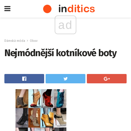
ad
Dámská móda
Obuv
Nejmódnější kotníkové boty