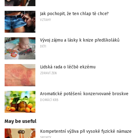
Jak pochopit, že ten chlap tě chce?
VZTAHY
Vývoj zájmu a lásky k knize předškoláků
DĚTI
Lidská rada o léčbě ekzému
ZDRAVÍ ŽEN
Aromatické potěšení: konzervované broskve
DOMÁCÍ KRB
May be useful
Kompetentní výživa při vysoké fyzické námaze
SPORTY