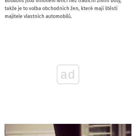
Botillons jsou mnohem lehčí než tradiční zimní boty,
takže je to volba obchodních žen, které mají štěstí
majitele vlastních automobilů.
ad