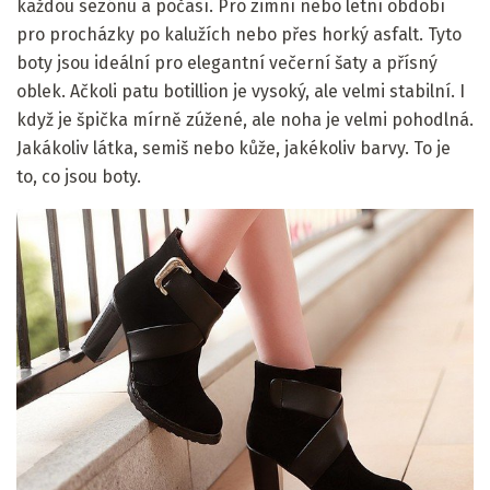
každou sezónu a počasí. Pro zimní nebo letní období
pro procházky po kalužích nebo přes horký asfalt. Tyto
boty jsou ideální pro elegantní večerní šaty a přísný
oblek. Ačkoli patu botillion je vysoký, ale velmi stabilní. I
když je špička mírně zúžené, ale noha je velmi pohodlná.
Jakákoliv látka, semiš nebo kůže, jakékoliv barvy. To je
to, co jsou boty.