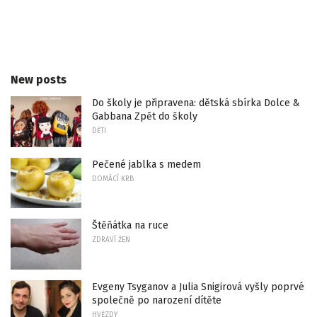
New posts
Do školy je připravena: dětská sbírka Dolce &
Gabbana Zpět do školy
DĚTI
Pečené jablka s medem
DOMÁCÍ KRB
Štěňátka na ruce
ZDRAVÍ ŽEN
Evgeny Tsyganov a Julia Snigirová vyšly poprvé
společně po narození dítěte
HVĚZDY