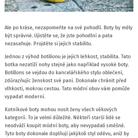
Ale po kráse, nezapomeňte na své pohodlí. Boty by měly
být správné. Ujistěte se, že jste pohodlní a pata
nezasahuje. Projděte si jejich stabilitu.
Jednou z výhod botilionu je jejich lehkost, stabilita. Tato
botka nezatíží nohy stejně jako například vysoké boty.
Botillons se vejdou do kancelářského stylu oblečení,
zdůrazňujíc ženskost své paní. Dokonale chránit před
vlhkostí, mokrou cestou. Tato módní obuv vám pomůže
vypadat moderní.
Kotníkové boty mohou nosit ženy všech věkových
kategorií. To je velmi důležité. Někteří starší lidé se
neodváží koupit módní boty, aby nevypadali směšně.
Tyto boty dokonale doplňují jakýkoli styl oděvu, aniž by