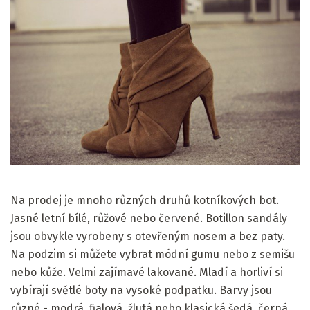
Na prodej je mnoho různých druhů kotníkových bot.
Jasné letní bílé, růžové nebo červené. Botillon sandály
jsou obvykle vyrobeny s otevřeným nosem a bez paty.
Na podzim si můžete vybrat módní gumu nebo z semišu
nebo kůže. Velmi zajímavé lakované. Mladí a horliví si
vybírají světlé boty na vysoké podpatku. Barvy jsou
různé - modrá, fialová, žlutá nebo klasická šedá, černá,