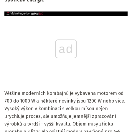
ad
Většina moderních kombajnů je vybavena motorem od
700 do 1000 W a některé novinky jsou 1200 W nebo více.
Vysoký výkon v kombinaci s velkou mísou nejen
urychluje proces, ale umožňuje jemnější zpracování
výrobků a tvrdší - vyšší kvalitu. Objem mísy zřídka
přesahuje 3 litry, ale existují modely navržené pro 4-5