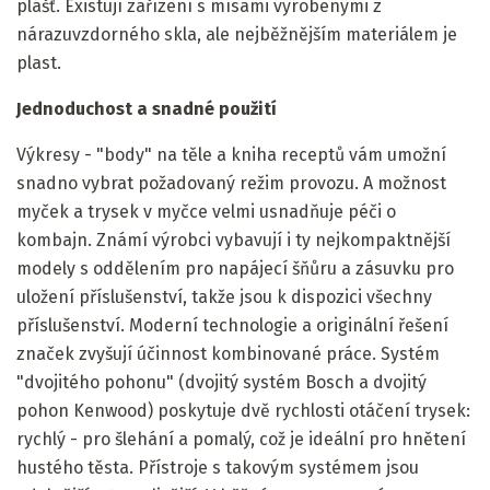
plášť. Existují zařízení s mísami vyrobenými z
nárazuvzdorného skla, ale nejběžnějším materiálem je
plast.
Jednoduchost a snadné použití
Výkresy - "body" na těle a kniha receptů vám umožní
snadno vybrat požadovaný režim provozu. A možnost
myček a trysek v myčce velmi usnadňuje péči o
kombajn. Známí výrobci vybavují i ​​ty nejkompaktnější
modely s oddělením pro napájecí šňůru a zásuvku pro
uložení příslušenství, takže jsou k dispozici všechny
příslušenství. Moderní technologie a originální řešení
značek zvyšují účinnost kombinované práce. Systém
"dvojitého pohonu" (dvojitý systém Bosch a dvojitý
pohon Kenwood) poskytuje dvě rychlosti otáčení trysek:
rychlý - pro šlehání a pomalý, což je ideální pro hnětení
hustého těsta. Přístroje s takovým systémem jsou