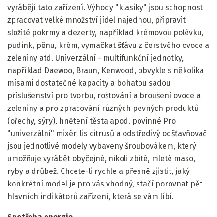
vyrábějí tato zařízení. Výhody "klasiky" jsou schopnost
zpracovat velké množství jídel najednou, připravit
složité pokrmy a dezerty, například krémovou polévku,
pudink, pěnu, krém, vymačkat šťávu z čerstvého ovoce a
zeleniny atd. Univerzální - multifunkční jednotky,
například Daewoo, Braun, Kenwood, obvykle s několika
mísami dostatečné kapacity a bohatou sadou
příslušenství pro tvorbu, roštování a broušení ovoce a
zeleniny a pro zpracování různých pevných produktů
(ořechy, sýry), hnětení těsta apod. povinné Pro
"univerzální" mixér, lis citrusů a odstředivý odšťavňovač
jsou jednotlivé modely vybaveny šroubovákem, který
umožňuje vyrábět obyčejné, nikoli zbité, mleté ​​maso,
ryby a drůbež. Chcete-li rychle a přesně zjistit, jaký
konkrétní model je pro vás vhodný, stačí porovnat pět
hlavních indikátorů zařízení, která se vám líbí.
Spotřeba energie