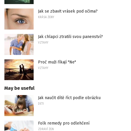
Jak se zbavit vrásek pod očima?
KRÁSA ŽENY
Jak chlapci ztratili svou panenství?
VZTAHY
Proč muži říkají "Ne"
VZTAHY
May be useful
Jak naučit dítě říct podle obrázku
DĚTI
Folk remedy pro odlehčení
ZDRAVÍ ŽEN