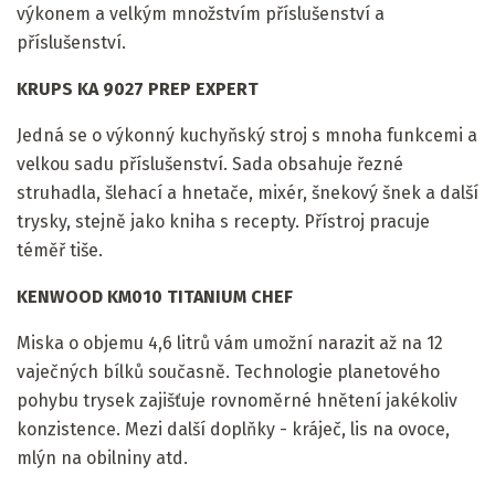
výkonem a velkým množstvím příslušenství a
příslušenství.
KRUPS KA 9027 PREP EXPERT
Jedná se o výkonný kuchyňský stroj s mnoha funkcemi a
velkou sadu příslušenství. Sada obsahuje řezné
struhadla, šlehací a hnetače, mixér, šnekový šnek a další
trysky, stejně jako kniha s recepty. Přístroj pracuje
téměř tiše.
KENWOOD KM010 TITANIUM CHEF
Miska o objemu 4,6 litrů vám umožní narazit až na 12
vaječných bílků současně. Technologie planetového
pohybu trysek zajišťuje rovnoměrné hnětení jakékoliv
konzistence. Mezi další doplňky - kráječ, lis na ovoce,
mlýn na obilniny atd.