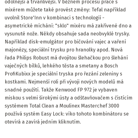
odolnější a trvanlivější. V běžném procesu práce s
mixérem můžete také provést změny: Tefal například
uvolnil Store'Inn v kombinaci s technologií -
asymetrické míchání: "sklo" mixéru má zakřivené dno a
vysunuté nože. Někdy obsahuje sada neobvyklé trysky.
Například disk-emulgátor pro bičování vajec a vaření
majonézy, speciální trysku pro hranolky apod. Nová
řada Philips Robust má dvojitou šlehačkou pro šlehání
vaječných bílků, lehkého těsta a smetany a Bosch
ProfiKubixx je speciální tryska pro řezání zeleniny s
kostkami. Nejmenší roli při vývoji nových modelů má
snadné použití. Takže Kenwood FP 972 je vybaven
miskou s velmi širokými ústy a odšťavňovačem s čistícím
systémem Total Clean a Moulinex Masterchef 3000
používá systém Easy Lock: víko tohoto kombinátoru se
otevírá a zavírá jedním kliknutím.