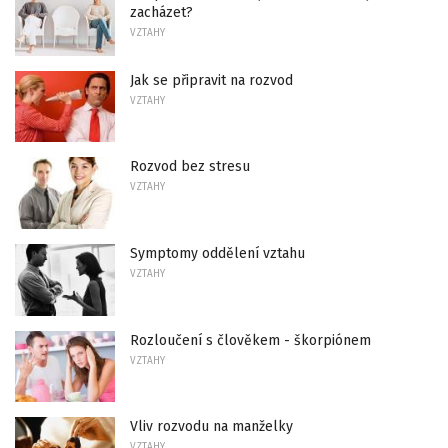
zacházet?
VZTAHY
Jak se připravit na rozvod
VZTAHY
Rozvod bez stresu
VZTAHY
Symptomy oddělení vztahu
VZTAHY
Rozloučení s člověkem - škorpiónem
VZTAHY
Vliv rozvodu na manželky
VZTAHY