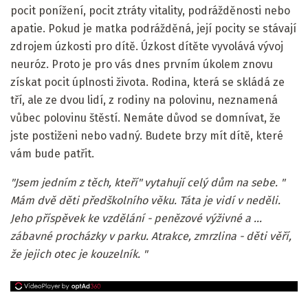
pocit ponížení, pocit ztráty vitality, podrážděnosti nebo
apatie. Pokud je matka podrážděná, její pocity se stávají
zdrojem úzkosti pro dítě. Úzkost dítěte vyvolává vývoj
neuróz. Proto je pro vás dnes prvním úkolem znovu
získat pocit úplnosti života. Rodina, která se skládá ze
tří, ale ze dvou lidí, z rodiny na polovinu, neznamená
vůbec polovinu štěstí. Nemáte důvod se domnívat, že
jste postiženi nebo vadný. Budete brzy mít dítě, které
vám bude patřit.
"Jsem jedním z těch, kteří" vytahují celý dům na sebe. "
Mám dvě děti předškolního věku.
Táta je vidí v neděli.
Jeho příspěvek ke vzdělání - penězové výživné a ...
zábavné procházky v parku.
Atrakce, zmrzlina - děti věří,
že jejich otec je kouzelník. "