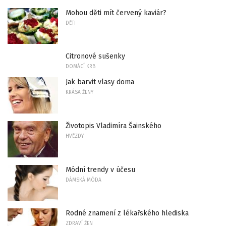
Mohou děti mít červený kaviár?
DĚTI
Citronové sušenky
DOMÁCÍ KRB
Jak barvit vlasy doma
KRÁSA ŽENY
Životopis Vladimíra Šainského
HVĚZDY
Módní trendy v účesu
DÁMSKÁ MÓDA
Rodné znamení z lékařského hlediska
ZDRAVÍ ŽEN