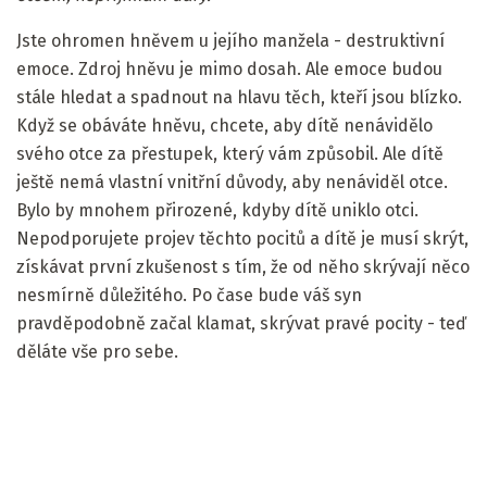
Jste ohromen hněvem u jejího manžela - destruktivní
emoce. Zdroj hněvu je mimo dosah. Ale emoce budou
stále hledat a spadnout na hlavu těch, kteří jsou blízko.
Když se obáváte hněvu, chcete, aby dítě nenávidělo
svého otce za přestupek, který vám způsobil. Ale dítě
ještě nemá vlastní vnitřní důvody, aby nenáviděl otce.
Bylo by mnohem přirozené, kdyby dítě uniklo otci.
Nepodporujete projev těchto pocitů a dítě je musí skrýt,
získávat první zkušenost s tím, že od něho skrývají něco
nesmírně důležitého. Po čase bude váš syn
pravděpodobně začal klamat, skrývat pravé pocity - teď
děláte vše pro sebe.