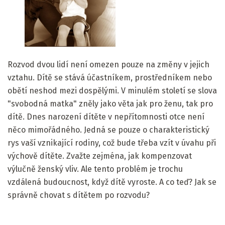
Rozvod dvou lidí není omezen pouze na změny v jejich
vztahu. Dítě se stává účastníkem, prostředníkem nebo
obětí neshod mezi dospělými. V minulém století se slova
"svobodná matka" zněly jako věta jak pro ženu, tak pro
dítě. Dnes narození dítěte v nepřítomnosti otce není
něco mimořádného. Jedná se pouze o charakteristický
rys vaší vznikající rodiny, což bude třeba vzít v úvahu při
výchově dítěte. Zvažte zejména, jak kompenzovat
výlučně ženský vliv. Ale tento problém je trochu
vzdálená budoucnost, když dítě vyroste. A co teď? Jak se
správně chovat s dítětem po rozvodu?