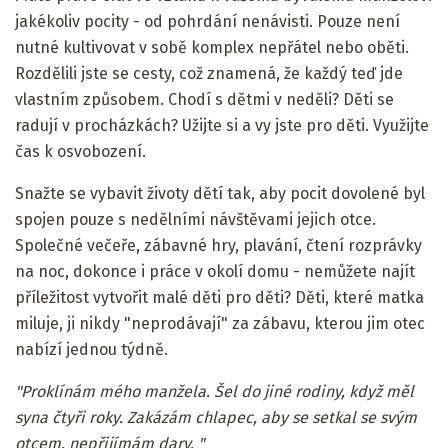
jakékoliv pocity - od pohrdání nenávisti. Pouze není
nutné kultivovat v sobě komplex nepřátel nebo oběti.
Rozdělili jste se cesty, což znamená, že každý teď jde
vlastním způsobem. Chodí s dětmi v neděli? Děti se
radují v procházkách? Užijte si a vy jste pro děti. Využijte
čas k osvobození.
Snažte se vybavit životy dětí tak, aby pocit dovolené byl
spojen pouze s nedělními návštěvami jejich otce.
Společné večeře, zábavné hry, plavání, čtení rozprávky
na noc, dokonce i práce v okolí domu - nemůžete najít
příležitost vytvořit malé děti pro děti? Děti, které matka
miluje, ji nikdy "neprodávají" za zábavu, kterou jim otec
nabízí jednou týdně.
"Proklínám mého manžela.
Šel do jiné rodiny, když měl
syna čtyři roky.
Zakázám chlapec, aby se setkal se svým
otcem, nepřijímám dary. "