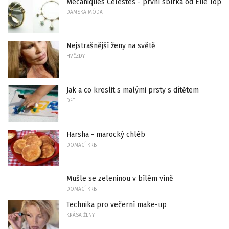
Mécaniques Célestes - první sbírka od Elie Top
DÁMSKÁ MÓDA
Nejstrašnější ženy na světě
HVĚZDY
Jak a co kreslit s malými prsty s dítětem
DĚTI
Harsha - marocký chléb
DOMÁCÍ KRB
Mušle se zeleninou v bílém víně
DOMÁCÍ KRB
Technika pro večerní make-up
KRÁSA ŽENY