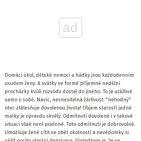
ad
Domácí úkol, dětské nemoci a hádky jsou každodenním
osudem ženy. A svátky ve formě příjemné nedělní
procházky kvůli rozvodu dostal do jiného. To je urážlivé
samo o sobě. Navíc, nesnesitelná žárlivost: "nehodný"
otec ztělesňuje dovolenou života! Objem starostí jedné
matky je opravdu skvělý. Odmítnutí dovolené i v takové
situaci však není povinné. Toto odmítnutí je dobrovolné.
Umožňuje ženě cítit se oběť okolností a nevědomky si
vážit pocitu vlastní deprivace. Výsledkem je, že se