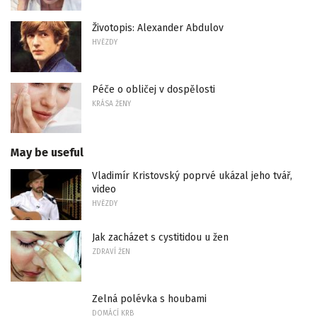
Životopis: Alexander Abdulov
HVĚZDY
Péče o obličej v dospělosti
KRÁSA ŽENY
May be useful
Vladimír Kristovský poprvé ukázal jeho tvář,
video
HVĚZDY
Jak zacházet s cystitidou u žen
ZDRAVÍ ŽEN
Zelná polévka s houbami
DOMÁCÍ KRB