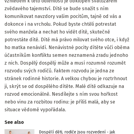
vzhledem k této odlehlosti je obklopen svatozářem
zvědavého tajemství. Dítě se bude snažit s ním
komunikovat navzdory vašim pocitům, tajně od vás a
dokonce i na vrcholu. Pokud byste chtěli potrestat
svého manžela a nechat ho vidět dítě, skutečně
potrestáte dítě. Dítě má právo milovat svého otce, i když
ho matka nenávidí. Nenávistné pocity dítěte vůči oběma
účastníkům konfliktu semen neznamená zradu jednoho
z nich. Dospělý dospělý může a musí rozumně rozumět
rozvodu svých rodičů. Faktem rozvodu je jedna ze
stránek rodinné historie. A velkou chybou je roztrhnout
ji, skrýt se od dospělého dítěte. Malé dítě odkazuje na
rozvod emocionálně. Nesdílejte s ním svou hořkost
nebo vinu za rozbitou rodinu: je příliš malá, aby se
situace vědomě vypořádala.
See also
Dospělí děti, rodiče jsou rozvedení - jak