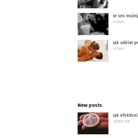
Je sex možný
VZTAHY
Jak udělat 
VZTAHY
New posts
Jak efektivn
ZDRAVÍ ŽEN