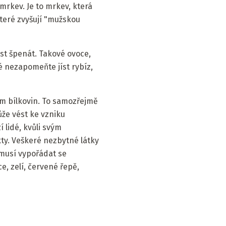
 mrkev. Je to mrkev, která
které zvyšují "mužskou
íst špenát. Takové ovoce,
ké nezapomeňte jíst rybíz,
em bílkovin. To samozřejmě
že vést ke vzniku
 lidé, kvůli svým
y. Veškeré nezbytné látky
 musí vypořádat se
e, zelí, červené řepě,