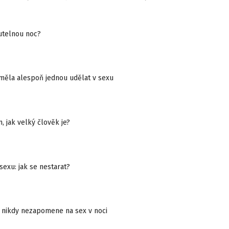
telnou noc?
měla alespoň jednou udělat v sexu
, jak velký člověk je?
sexu: jak se nestarat?
k nikdy nezapomene na sex v noci