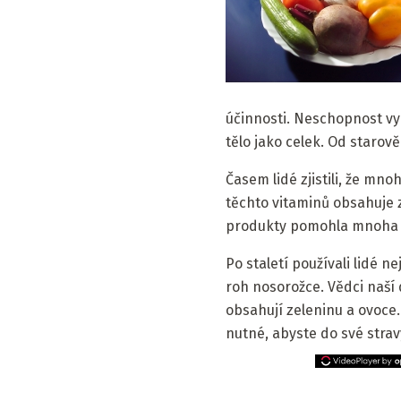
účinnosti. Neschopnost vyk
tělo jako celek. Od starově
Časem lidé zjistili, že mn
těchto vitaminů obsahuje z
produkty pomohla mnoha li
Po staletí používali lidé n
roh nosorožce. Vědci naší d
obsahují zeleninu a ovoce.
nutné, abyste do své strav