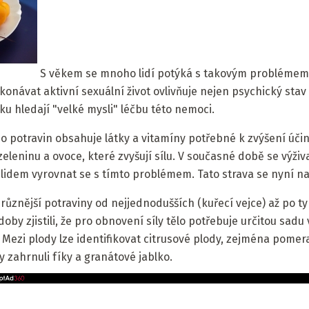
S věkem se mnoho lidí potýká s takovým problémem, 
onávat aktivní sexuální život ovlivňuje nejen psychický stav 
ku hledají "velké mysli" léčbu této nemoci.
oho potravin obsahuje látky a vitamíny potřebné k zvýšení úči
eleninu a ovoce, které zvyšují sílu. V současné době se výživ
dem vyrovnat se s tímto problémem. Tato strava se nyní naz
ejrůznější potraviny od nejjednodušších (kuřecí vejce) až po ty
oby zjistili, že pro obnovení síly tělo potřebuje určitou sadu
 Mezi plody lze identifikovat citrusové plody, zejména pomera
y zahrnuli fíky a granátové jablko.