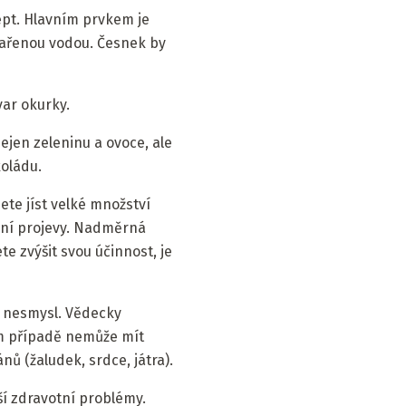
cept. Hlavním prvkem je
vařenou vodou. Česnek by
var okurky.
ejen zeleninu a ovoce, ale
koládu.
ete jíst velké množství
vní projevy. Nadměrná
 zvýšit svou účinnost, je
no nesmysl. Vědecky
ém případě nemůže mít
nů (žaludek, srdce, játra).
ší zdravotní problémy.