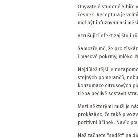
Obyvatelé studené Sibiře v
česnek. Receptura je velm
měl být infuzován asi měsí
Vzrušující efekt zajišťují 
Samozřejmě, že pro získání
i masové pokrmy, mléko. N
Nejdůležitější je nezapome
stejných pomerančů, nebud
konzumace citrusových plo
třeba pečlivě sestavit str
Mezi některými muži je náz
prokázáno, že také pivo 
pozitivní účinek. Navíc pou
Než začnete "sedět" na di