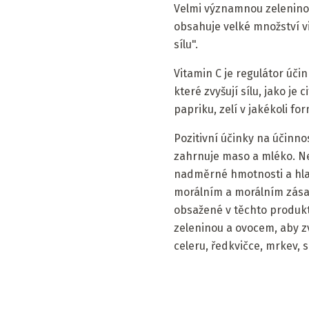
Velmi významnou zeleninovou
obsahuje velké množství vi
sílu".
Vitamin C je regulátor úči
které zvyšují sílu, jako je
papriku, zelí v jakékoli fo
Pozitivní účinky na účinn
zahrnuje maso a mléko. N
nadměrné hmotnosti a hlav
morálním a morálním zása
obsažené v těchto produkte
zeleninou a ovocem, aby zvý
celeru, ředkvičce, mrkev, 