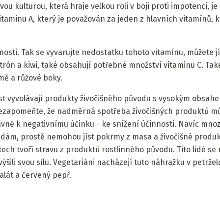
 kulturou, která hraje velkou roli v boji proti impotenci, je
taminu A, který je považován za jeden z hlavních vitamínů, 
nnosti. Tak se vyvarujte nedostatku tohoto vitamínu, můžete j
 citrón a kiwi, také obsahují potřebné množství vitaminu C. Ta
rmě a růžové boky.
ost vyvolávají produkty živočišného původu s vysokým obsah
ezapomeňte, že nadměrná spotřeba živočišných produktů mů
ně k negativnímu účinku - ke snížení účinnosti. Navíc mnozí
dám, prostě nemohou jíst pokrmy z masa a živočišné produkt
ch tvoří stravu z produktů rostlinného původu. Tito lidé se
šili svou sílu. Vegetariáni nacházejí tuto náhražku v petrželc
salát a červený pepř.