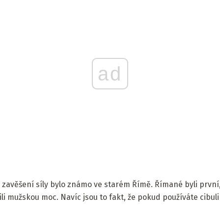
ad
 zavěšení síly bylo známo ve starém Římě. Římané byli první,
lili mužskou moc. Navíc jsou to fakt, že pokud používáte cibuli 