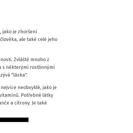
jako je zhoršení
člověka, ale také celé jeho
nnosti. Zvláště mnoho z
a s některými rostlinnými
ývá "láska".
 nejvíce neobvyklé, jako je
 vitamínů. Potřebné látky
nče a citrony. Je také