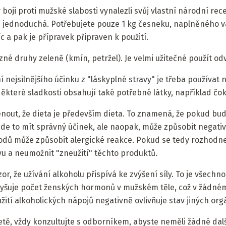
 boji proti mužské slabosti vynalezli svůj vlastní národní re
i jednoduchá. Potřebujete pouze 1 kg česneku, naplněného 
c a pak je přípravek připraven k použití.
různé druhy zeleně (kmín, petržel). Je velmi užitečné použít od
 nejsilnějšího účinku z "láskyplné stravy" je třeba používat n
ěkteré sladkosti obsahují také potřebné látky, například čo
nout, že dieta je především dieta. To znamená, že pokud bud
e to mít správný účinek, ale naopak, může způsobit negati
dů může způsobit alergické reakce. Pokud se tedy rozhodnete
avu a neumožnit "zneužití" těchto produktů.
or, že užívání alkoholu přispívá ke zvýšení síly. To je všech
zvyšuje počet ženských hormonů v mužském těle, což v žádn
žití alkoholických nápojů negativně ovlivňuje stav jiných orgá
etě, vždy konzultujte s odborníkem, abyste neměli žádné dal