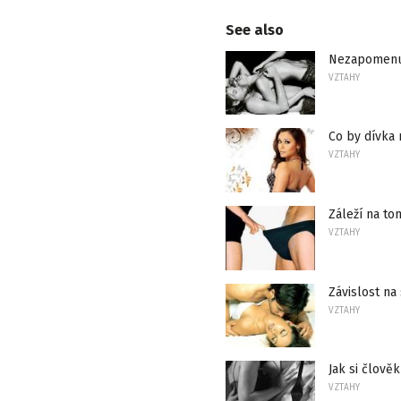
See also
Nezapomenu
VZTAHY
Co by dívka 
VZTAHY
Záleží na tom
VZTAHY
Závislost na 
VZTAHY
Jak si člově
VZTAHY