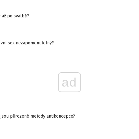
 až po svatbě?
první sex nezapomenutelný?
ad
í jsou přirozené metody antikoncepce?