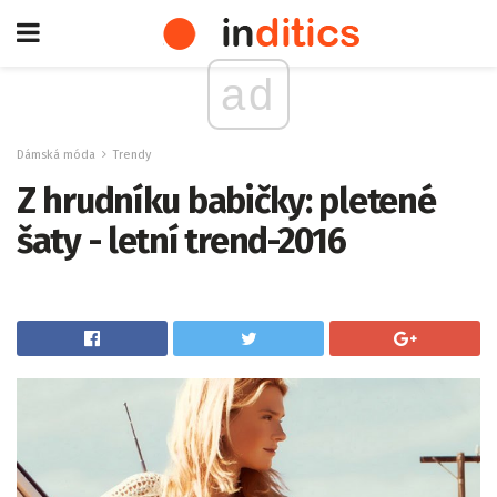
ad
Dámská móda
Trendy
Z hrudníku babičky: pletené
šaty - letní trend-2016