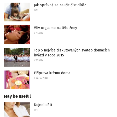
Jak správně se naučit číst dítě?
DĚTI
Vliv orgasmu na tělo ženy
VZTAHY
Top 5 nejvíce diskutovaných svateb domácích
hvězd v roce 2015
VZTAHY
Příprava krému doma
KRÁSA ŽENY
May be useful
Kojení dětí
DĚTI