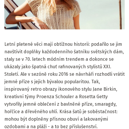
Letní pletené věci mají obtížnou historii: podařilo se jim
navštívit doplňky každodenního šatníku světských dám,
staly se v 70. letech módním trendem a dokonce se
ukázaly jako špatná chuť rafinovaných stylistů XXI.
Století. Ale v sezóně roku 2016 se návrháři rozhodli vrátit
jemné příze s jejich bývalou popularitou. Tak,
inspirovaný retro obrazy ikonového stylu Jane Birkin,
kreativní týmy Proenza Schouler a Rosetta Getty
vytvořily jemné oblečení z bavlněné příze, smaragdy,
hořčice a dřevěného uhlí. Krása šatů je soběstačnost:
mohou být doplněny přísnou obuví a lakovanými
ozdobami a na pláži - a to bez příslušenství.