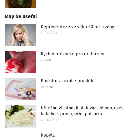
May be useful
Deprese: krize ve věku 40 let u ženy
ZDRAVÍ ŽEN
Rychlý průvodce pro orální sex
VZTAHY
Pouzdro z textilie pro děti
OSTATNÍ
Užitečné vlastnosti obilovin: ječmen, oves,
kukuřice, proso, rýže, pohanka
ZDRAVÍ ŽEN
Kopyta