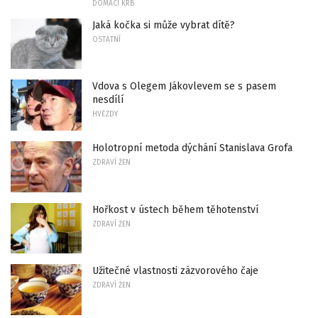
DOMÁCÍ KRB
Jaká kočka si může vybrat dítě?
OSTATNÍ
Vdova s ​​Olegem Jákovlevem se s pasem
nesdílí
HVĚZDY
Holotropní metoda dýchání Stanislava Grofa
ZDRAVÍ ŽEN
Hořkost v ústech během těhotenství
ZDRAVÍ ŽEN
Užitečné vlastnosti zázvorového čaje
ZDRAVÍ ŽEN