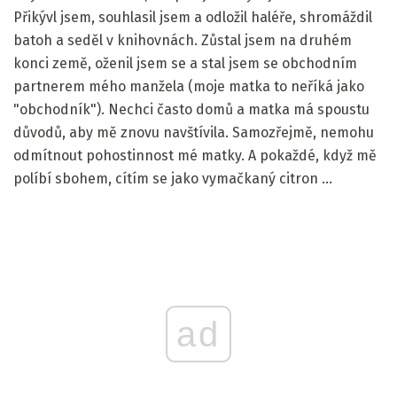
Přikývl jsem, souhlasil jsem a odložil haléře, shromáždil
batoh a seděl v knihovnách. Zůstal jsem na druhém
konci země, oženil jsem se a stal jsem se obchodním
partnerem mého manžela (moje matka to neříká jako
"obchodník"). Nechci často domů a matka má spoustu
důvodů, aby mě znovu navštívila. Samozřejmě, nemohu
odmítnout pohostinnost mé matky. A pokaždé, když mě
políbí sbohem, cítím se jako vymačkaný citron ...
ad