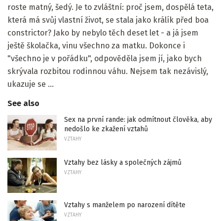
roste matný, šedý. Je to zvláštní: proč jsem, dospělá teta,
která má svůj vlastní život, se stala jako králík před boa
constrictor? Jako by nebylo těch deset let - a já jsem
ještě školačka, vinu všechno za matku. Dokonce i
"všechno je v pořádku", odpověděla jsem jí, jako bych
skrývala rozbitou rodinnou váhu. Nejsem tak nezávislý,
ukazuje se ...
See also
Sex na první rande: jak odmítnout člověka, aby
nedošlo ke zkažení vztahů
VZTAHY
Vztahy bez lásky a společných zájmů
VZTAHY
Vztahy s manželem po narození dítěte
VZTAHY