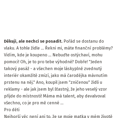
Děkuji, ale nechci se posadit.
Pořád se dostanu do
vlaku. A tohle židle ... Řekni mi, máte finanční problémy?
Vidím, kde je koupeno ... Nebuďte ostýchaví, mohu
pomoci! Oh, je to pro tebe výhodné? Dobře! "Jeden
takový pasáž - a všechen moje láskyplně zvednutý
interiér okamžitě zmizí, jako má čarodějka mávnutím
prstenu na něj." Ano, koupil jsem "zničenou" židli u
reklamy - ale jak jsem byl šťastný, že jeho veselý vzor
přijde do místnosti! Máma má talent, aby devalvoval
všechno, co je pro mě cenné ...
Pro děti
Nejhorší věc není ani to, že se moje matka v mém životě