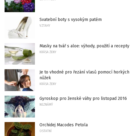
Svatební boty s vysokým patěm
VZTAHY
Masky na tvář s aloe: výhody, použití a recepty
KRÁSA ŽENY
Je to vhodné pro řezání vlasů pomocí horkých
nůžek
KRÁSA ŽENY
Gyroskop pro ženské váhy pro listopad 2016
NEZNÁMÝ
Orchidej Macodes Petola
OSTATNÍ