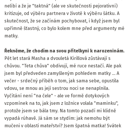
nelíbí a že je "taktná" (ale ve skutečnosti pejorativní)
kritizuje, od výběru partnera v životě k výběru šátku. A
skutečnost, že se začínám pochybovat, i když jsem byl
upřímně šťastný, co bylo kolem mne před argumenty mé
matky.
Řekněme, že chodím na svou přítelkyni k narozeninám.
Pět let stará Masha a dvouletá Kirillová zůstávají s
chůvou. "Teta chůva" obdivují, mé ruce nestačí. Ale pak
jsem byl předveden zamyšleným pohledem matky ... A
večer - srdečný příběh o tom, jak sama sebe, opustila
vdovu, se mnou as její sestrou noci se nenaplnila.
Vyčítání není "na čele" - ale ve formě dotykových
vzpomínek na to, jak jsem z ložnice volala "maminku",
protože jsem se bála tmy. Na tomto pozadí mi klidně
vypadá rúhavě. Já sám se stydím: jak nemohu být
mučeni v oblasti mateřství? Jsem špatná matka! Svátek