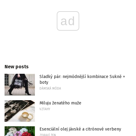
ad
New posts
Sladký pár: nejmódnější kombinace Sukně +
boty
DÁMSKÁ MÓDA
Miluju ženatého muže
VZTAHY
Esenciální olej jávské a citrónové verbeny
ZDRAVÍ ŽEN