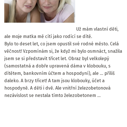
Už mám vlastní děti,
ale moje matka mě cítí jako rodící se dítě.
Bylo to deset let, co jsem opustil své rodné město. Celá
věčnost! Vzpomínám si, že když mi bylo osmnáct, snažila
jsem se si představit třicet let. Obraz byl velkolepý
(samostatná a dobře upravená dáma v klobouku, s
dítětem, bankovním účtem a hospodyní), ale ... příliš
daleko. A brzy třicet! A tam jsou klobouky, účet a
hospodyně. A děti i dvě. Ale vnitřní železobetonová
nezávislost se nestala tímto železobetonem ...