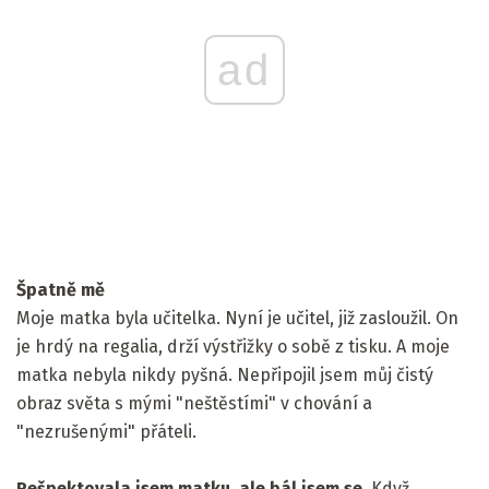
ad
Špatně mě
Moje matka byla učitelka. Nyní je učitel, již zasloužil. On
je hrdý na regalia, drží výstřižky o sobě z tisku. A moje
matka nebyla nikdy pyšná. Nepřipojil jsem můj čistý
obraz světa s mými "neštěstími" v chování a
"nezrušenými" přáteli.
Rešpektovala jsem matku, ale bál jsem se.
Když