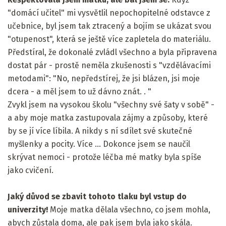
"domácí učitel" mi vysvětlil nepochopitelné odstavce z
učebnice, byl jsem tak ztracený a bojím se ukázat svou
"otupenost", která se ještě více zapletela do materiálu.
Předstíral, že dokonalé zvládl všechno a byla připravena
dostat pár - prostě neměla zkušenosti s "vzdělávacími
metodami": "No, nepředstírej, že jsi blázen, jsi moje
dcera - a měl jsem to už dávno znát. . "
Zvykl jsem na vysokou školu "všechny své šaty v sobě" -
a aby moje matka zastupovala zájmy a způsoby, které
by se jí více líbila. A nikdy s ní sdílet své skutečné
myšlenky a pocity. Více ... Dokonce jsem se naučil
skrývat nemoci - protože léčba mé matky byla spíše
jako cvičení.
Jaký důvod se zbavit tohoto tlaku byl vstup do
univerzity!
Moje matka dělala všechno, co jsem mohla,
abych zůstala doma, ale pak jsem byla jako skála.