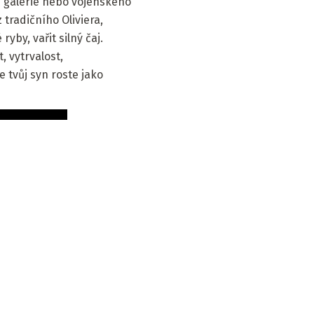
é galerie nebo vojenského
tradičního Oliviera,
yby, vařit silný čaj.
, vytrvalost,
 tvůj syn roste jako