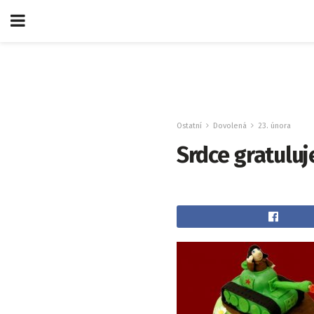
Ostatní
Dovolená
23. února
Srdce gratuluj