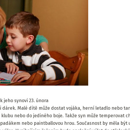
k jeho synovi 23. února
 dárek. Malé dítě může dostat vojáka, herní letadlo nebo ta
 klubu nebo do jediného boje. Takže syn může temperovat c
padákem nebo paintballovou hrou. Současnost by měla být u