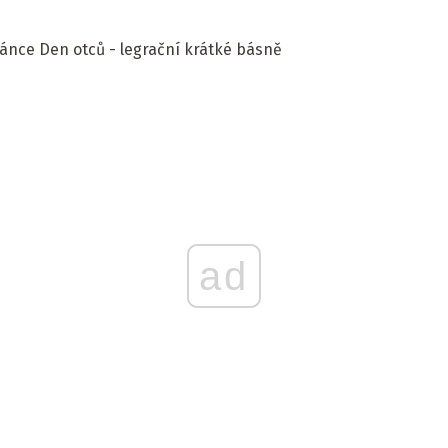
ánce Den otců - legrační krátké básně
ad