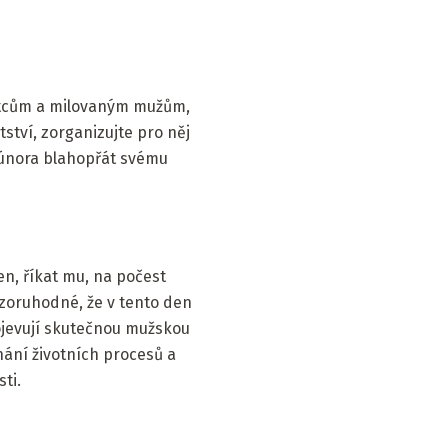
otcům a milovaným mužům,
ství, zorganizujte pro něj
 února blahopřát svému
en, říkat mu, na počest
pozoruhodné, že v tento den
rojevují skutečnou mužskou
nání životních procesů a
ti.