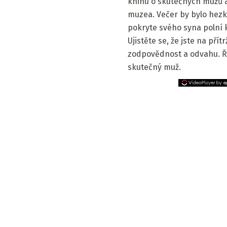
knihu o skutečných mužů a
muzea. Večer by bylo hezké
pokryte svého syna polní ku
Ujistěte se, že jste na přít
zodpovědnost a odvahu. Řek
skutečný muž.