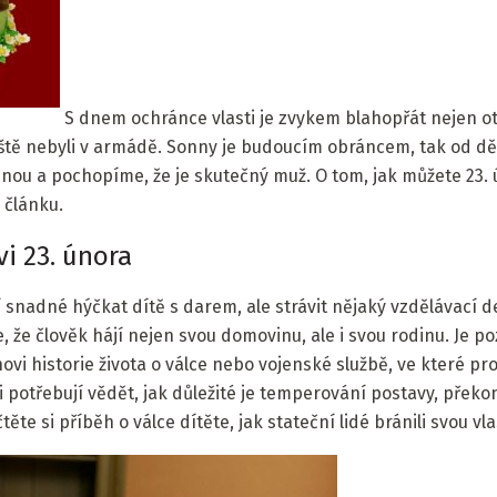
S dnem ochránce vlasti je zvykem blahopřát nejen 
 ještě nebyli v armádě. Sonny je budoucím obráncem, tak od dět
ou a pochopíme, že je skutečný muž. O tom, jak můžete 23.
 článku.
i 23. února
ní snadné hýčkat dítě s darem, ale strávit nějaký vzdělávací d
te, že člověk hájí nejen svou domovinu, ale i svou rodinu. Je 
vi historie života o válce nebo vojenské službě, ve které p
i potřebují vědět, jak důležité je temperování postavy, překo
te si příběh o válce dítěte, jak stateční lidé bránili svou vlas