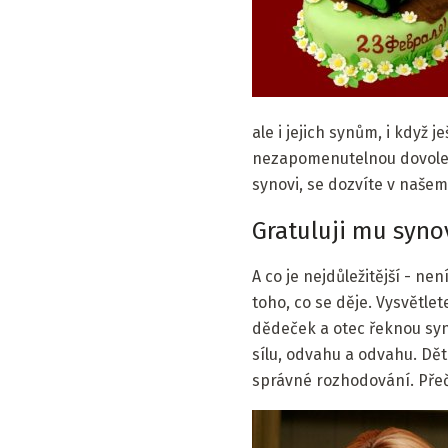
ale i jejich synům, i když
nezapomenutelnou dovolen
synovi, se dozvíte v našem
Gratuluji mu synov
A co je nejdůležitější - ne
toho, co se děje. Vysvětle
dědeček a otec řeknou syno
sílu, odvahu a odvahu. Dět
správné rozhodování. Přečtě