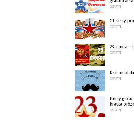
gratulujeme 
OSTATNÍ
Obrázky pro 
OSTATNÍ
23. února - 
OSTATNÍ
Krásné blaho
OSTATNÍ
Funny gratul
krátká próz
OSTATNÍ