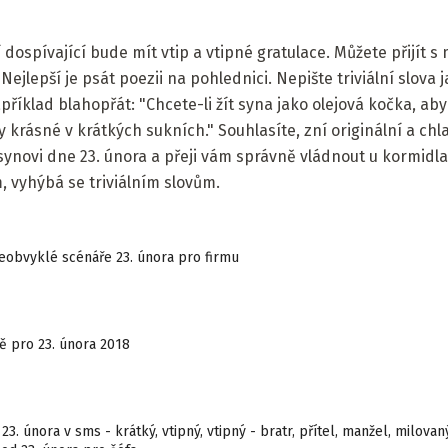
 dospívající bude mít vtip a vtipné gratulace. Můžete přijít
Nejlepší je psát poezii na pohlednici. Nepište triviální slova
říklad blahopřát: "Chcete-li žít syna jako olejová kočka, aby 
 krásné v krátkých sukních." Souhlasíte, zní originální a chla
ynovi dne 23. února a přeji vám správně vládnout u kormidla.
, vyhýbá se triviálním slovům.
eobvyklé scénáře 23. února pro firmu
ě pro 23. února 2018
23. února v sms - krátký, vtipný, vtipný - bratr, přítel, manžel, milova