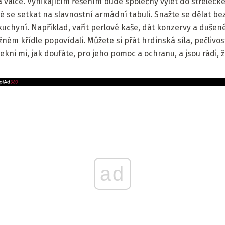
 válce. Vynikajícím řešením bude společný výlet do střeleck
 se setkat na slavnostní armádní tabuli. Snažte se dělat bez 
chyní. Například, vařit perlové kaše, dát konzervy a dušené r
ržném křídle popovídali. Můžete si přát hrdinská síla, pečlivost
ni mi, jak doufáte, pro jeho pomoc a ochranu, a jsou rádi, že
ad