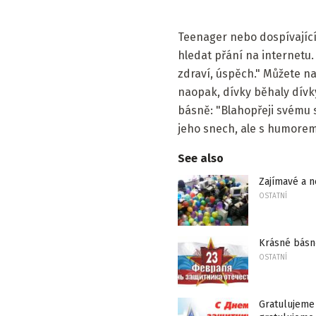
Teenager nebo dospívající
hledat přání na internetu. 
zdraví, úspěch." Můžete nap
naopak, dívky běhaly dívky
básně: "Blahopřeji svému s
jeho snech, ale s humorem
See also
Zajímavé a n
OSTATNÍ
Krásné básn
OSTATNÍ
Gratulujeme 