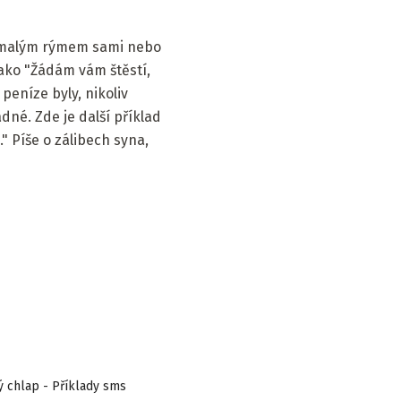
 s malým rýmem sami nebo
 jako "Žádám vám štěstí,
peníze byly, nikoliv
dné. Zde je další příklad
" Píše o zálibech syna,
ný chlap - Příklady sms