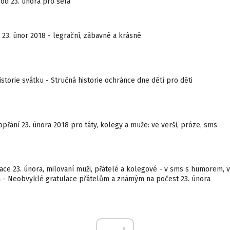
od 23. února pro šéfa
23. únor 2018 - legrační, zábavné a krásné
historie svátku - Stručná historie ochránce dne dětí pro děti
přání 23. února 2018 pro táty, kolegy a muže: ve verši, próze, sms
ace 23. února, milovaní muži, přátelé a kolegové - v sms s humorem, v 
a - Neobvyklé gratulace přátelům a známým na počest 23. února