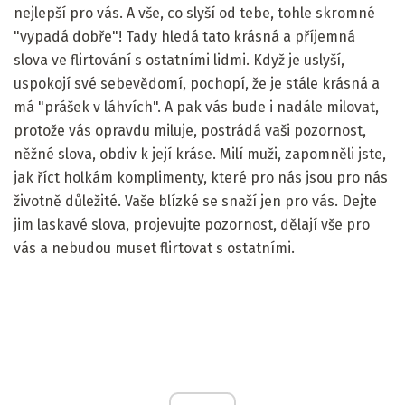
nejlepší pro vás. A vše, co slyší od tebe, tohle skromné ​​
"vypadá dobře"! Tady hledá tato krásná a příjemná
slova ve flirtování s ostatními lidmi. Když je uslyší,
uspokojí své sebevědomí, pochopí, že je stále krásná a
má "prášek v láhvích". A pak vás bude i nadále milovat,
protože vás opravdu miluje, postrádá vaši pozornost,
něžné slova, obdiv k její kráse. Milí muži, zapomněli jste,
jak říct holkám komplimenty, které pro nás jsou pro nás
životně důležité. Vaše blízké se snaží jen pro vás. Dejte
jim laskavé slova, projevujte pozornost, dělají vše pro
vás a nebudou muset flirtovat s ostatními.