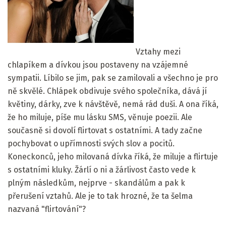
Vztahy mezi
chlapíkem a dívkou jsou postaveny na vzájemné
sympatii. Líbilo se jim, pak se zamilovali a všechno je pro
ně skvělé. Chlápek obdivuje svého společníka, dává jí
květiny, dárky, zve k návštěvě, nemá rád duši. A ona říká,
že ho miluje, píše mu lásku SMS, věnuje poezii. Ale
současně si dovolí flirtovat s ostatními. A tady začne
pochybovat o upřímnosti svých slov a pocitů.
Koneckonců, jeho milovaná dívka říká, že miluje a flirtuje
s ostatními kluky. Žárlí o ni a žárlivost často vede k
plným následkům, nejprve - skandálům a pak k
přerušení vztahů. Ale je to tak hrozné, že ta šelma
nazvaná "flirtování"?