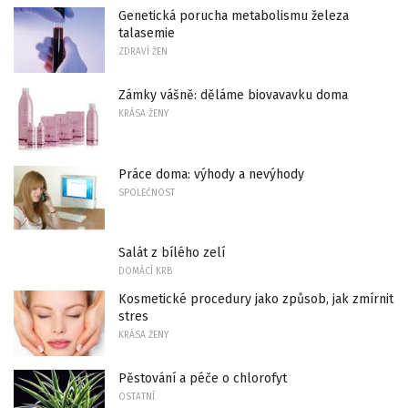
Genetická porucha metabolismu železa
talasemie
ZDRAVÍ ŽEN
Zámky vášně: děláme biovavavku doma
KRÁSA ŽENY
Práce doma: výhody a nevýhody
SPOLEČNOST
Salát z bílého zelí
DOMÁCÍ KRB
Kosmetické procedury jako způsob, jak zmírnit
stres
KRÁSA ŽENY
Pěstování a péče o chlorofyt
OSTATNÍ