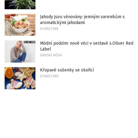
Jahody jsou věnovány: jemným varenikům s
aromatickými jahodami
DOMÁCÍ KRB
Módní podzim: nové věci v sestavě s.Oliver Red
Label
DÁMSKÁ MÓDA
Křupavé sušenky se skořicí
DOMÁCÍ KRB