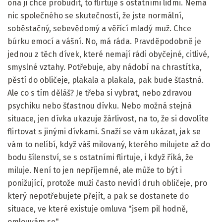
ona ji chce probudit, to flirtuje s ostatními lidmi. Nemá
nic společného se skutečností, že jste normální,
soběstačný, sebevědomý a věřící mladý muž. Chce
búrku emocí a vášní. No, má ráda. Pravděpodobně je
jednou z těch dívek, které nemají rádi obyčejné, citlivé,
smyslné vztahy. Potřebuje, aby nádobí na chrastítka,
pěstí do obličeje, plakala a plakala, pak bude šťastná.
Ale co s tím děláš? Je třeba si vybrat, nebo zdravou
psychiku nebo šťastnou dívku. Nebo možná stejná
situace, jen dívka ukazuje žárlivost, na to, že si dovolíte
flirtovat s jinými dívkami. Snaží se vám ukázat, jak se
vám to nelíbí, když váš milovaný, kterého milujete až do
bodu šílenství, se s ostatními flirtuje, i když říká, že
miluje. Není to jen nepříjemné, ale může to být i
ponižující, protože muži často nevidí druh obličeje, pro
který nepotřebujete přejít, a pak se dostanete do
situace, ve které existuje omluva "jsem pil hodně,
omlouvám se".