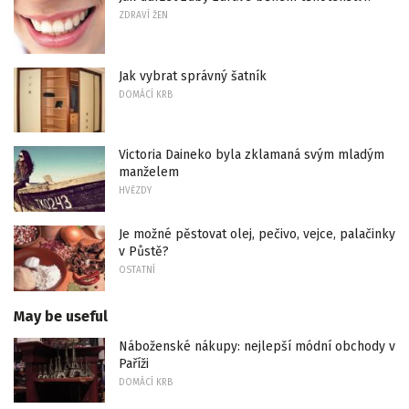
ZDRAVÍ ŽEN
Jak vybrat správný šatník
DOMÁCÍ KRB
Victoria Daineko byla zklamaná svým mladým
manželem
HVĚZDY
Je možné pěstovat olej, pečivo, vejce, palačinky
v Půstě?
OSTATNÍ
May be useful
Náboženské nákupy: nejlepší módní obchody v
Paříži
DOMÁCÍ KRB