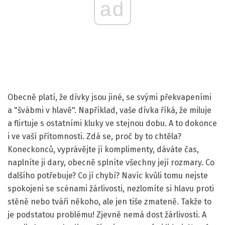
ad
Obecně platí, že dívky jsou jiné, se svými překvapeními
a "švábmi v hlavě". Například, vaše dívka říká, že miluje
a flirtuje s ostatními kluky ve stejnou dobu. A to dokonce
i ve vaší přítomnosti. Zdá se, proč by to chtěla?
Koneckonců, vyprávějte jí komplimenty, dáváte čas,
naplníte ji dary, obecně splníte všechny její rozmary. Co
dalšího potřebuje? Co jí chybí? Navíc kvůli tomu nejste
spokojeni se scénami žárlivosti, nezlomíte si hlavu proti
stěně nebo tváři někoho, ale jen tiše zmateně. Takže to
je podstatou problému! Zjevně nemá dost žárlivosti. A