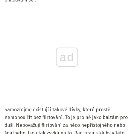
ad
Samozřejmě existují i ​​takové dívky, které prostě
nemohou žít bez flirtování. To je pro ně jako balzám pro
duši. Nepovažují flirtování za něco nepřístojného nebo
špatného. Jsou tak zvyklí na to. Rád hrají s kluky v této