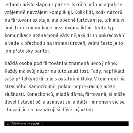
jednom místě šlapou - pak se jiskřičtě vtipně a pak se
vzájemně navzájem komplikují. Kolik lidí, kolik názorů
na flirtování existuje, ale obecně flirtování je, tak mluví,
jiný druh komunikace mezi dvěma lidmi. Tento typ
komunikace neznamená vždy nějaký druh pokračování
a vede k přechodu na intimní úroveň, velmi často je to
jen přátelský banter.
Každá osoba pod flirtováním znamená něco jiného.
Každý má svůj názor na tuto záležitost. Tady, například,
vaše přítelkyně flirtuje s ostatními kluky. V tom není nic
strašného, ​​samozřejmě, pokud nepřekračuje meze
slušnosti. Koneckonců, mladá dáma, flirtovaná, si může
dovolit stavět oči a usmívat se, a další - mnohem víc se
chovají líce a naznačují si důvěrný vztah.