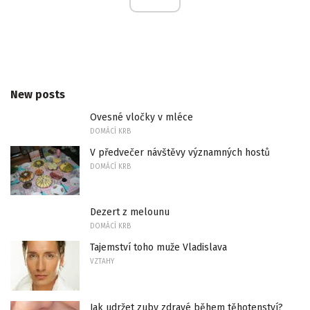
New posts
Ovesné vločky v mléce
DOMÁCÍ KRB
V předvečer návštěvy významných hostů
DOMÁCÍ KRB
Dezert z melounu
DOMÁCÍ KRB
Tajemství toho muže Vladislava
VZTAHY
Jak udržet zuby zdravé během těhotenství?