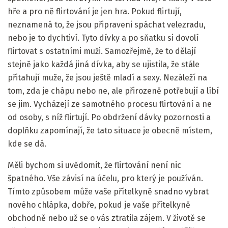
hře a pro ně flirtování je jen hra. Pokud flirtují,
neznamená to, že jsou připraveni spáchat velezradu,
nebo je to dychtiví. Tyto dívky a po sňatku si dovolí
flirtovat s ostatními muži. Samozřejmě, že to dělají
stejně jako každá jiná dívka, aby se ujistila, že stále
přitahují muže, že jsou ještě mladí a sexy. Nezáleží na
tom, zda je chápu nebo ne, ale přirozeně potřebují a líbí
se jim. Vycházejí ze samotného procesu flirtování a ne
od osoby, s níž flirtují. Po obdržení dávky pozornosti a
doplňku zapomínají, že tato situace je obecně místem,
kde se dá.
Měli bychom si uvědomit, že flirtování není nic
špatného. Vše závisí na účelu, pro který je používán.
Tímto způsobem může vaše přítelkyně snadno vybrat
nového chlápka, dobře, pokud je vaše přítelkyně
obchodně nebo už se o vás ztratila zájem. V životě se