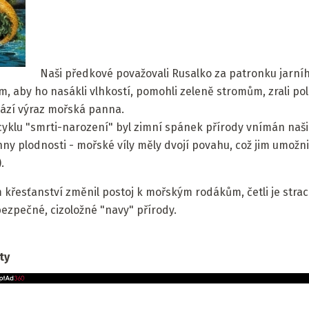
Naši předkové považovali Rusalko za patronku jarníh
m, aby ho nasákli vlhkostí, pomohli zeleně stromům, zrali pole
hází výraz mořská panna.
klu "smrti-narození" byl zimní spánek přírody vnímán našim
ny plodnosti - mořské víly měly dvojí povahu, což jim umožnilo
.
křesťanství změnil postoj k mořským rodákům, četli je strac
ezpečné, cizoložné "navy" přírody.
ty