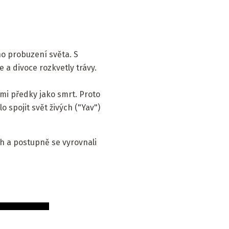
o probuzení světa. S
 a divoce rozkvetly trávy.
i předky jako smrt. Proto
 spojit svět živých ("Yav")
h a postupně se vyrovnali