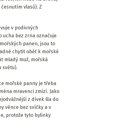
česnutím vlasů). Z
evuje v podivných
o ucha bez zrna označuje
mořských panen, jsou to
nadné chytit oběť k mořské
át mladý muž, mořská
 světu).
dce mořské panny je třeba
 jména mravenci zmizí. Jako
jodvážnější z dívek šla do
ny věnce bez svíčky a v
, protože tyto bylinky