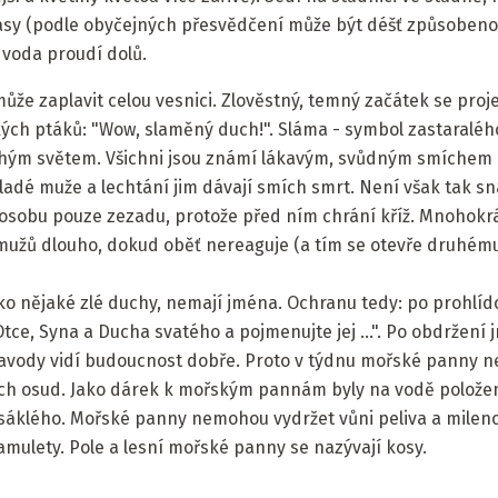
asy (podle obyčejných přesvědčení může být déšť způsobeno 
voda proudí dolů.
může zaplavit celou vesnici. Zlověstný, temný začátek se proj
ch ptáků: "Wow, slaměný duch!". Sláma - symbol zastaraléh
ruhým světem. Všichni jsou známí lákavým, svůdným smíchem 
mladé muže a lechtání jim dávají smích smrt. Není však tak s
 osobu pouze zezadu, protože před ním chrání kříž. Mnohokr
užů dlouho, dokud oběť nereaguje (a tím se otevře druhému
ako nějaké zlé duchy, nemají jména. Ochranu tedy: po prohlí
Otce, Syna a Ducha svatého a pojmenujte jej ...". Po obdržení
ravody vidí budoucnost dobře. Proto v týdnu mořské panny ne
ejich osud. Jako dárek k mořským pannám byly na vodě polože
asáklého. Mořské panny nemohou vydržet vůni peliva a milence
 amulety. Pole a lesní mořské panny se nazývají kosy.