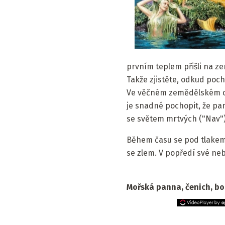
prvním teplem přišli na ze
Takže zjistěte, odkud poc
Ve věčném zemědělském cy
je snadné pochopit, že pan
se světem mrtvých ("Nav")
Během času se pod tlakem 
se zlem. V popředí své neb
Mořská panna, čenich, bo