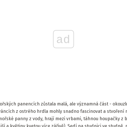
ad
řských panencích zůstala malá, ale významná část - okouzl
 váncích z ostrého hrdla mohly snadno fascinovat a stvořen
ořské panny z vody, hrají mezi vrbami, táhnou houpačky z br
ější a květiny kvetou více zářivě). Sedí na studnici ve studně