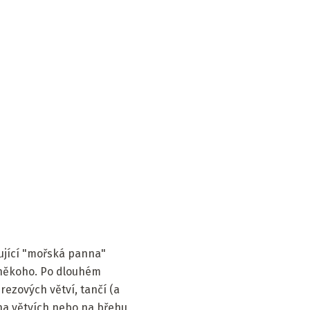
ující "mořská panna"
í někoho. Po dlouhém
ezových větví, tančí (a
, na větvích nebo na břehu,