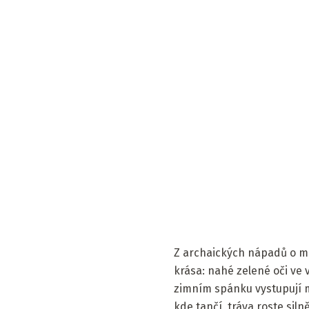
Z archaických nápadů o mo
krása: nahé zelené oči ve
zimním spánku vystupují m
kde tančí, tráva roste siln