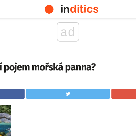
ad
í pojem mořská panna?