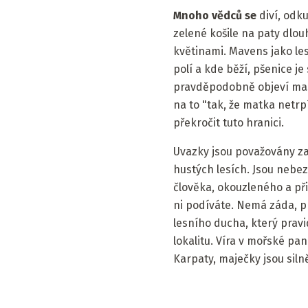
Mnoho vědců se
diví, odk
zelené košile na paty dlou
květinami. Mavens jako lesn
polí a kde běží, pšenice je 
pravděpodobně objeví mast
na to "tak, že matka netrp
překročit tuto hranici.
Uvazky jsou považovány za 
hustých lesích. Jsou nebez
člověka, okouzleného a př
ni podíváte. Nemá záda, pr
lesního ducha, který prav
lokalitu. Víra v mořské pan
Karpaty, maječky jsou siln