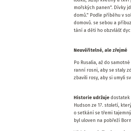
mořských panen". Dívky jd
domů." Podle příběhu v so
domovů. se sebou a příbuz
tání a děti ho obzvlášť dy
Neuvěřitelné, ale zřejmé
Po Rusalia, až do samotné 
ranní rosni, aby se staly zd
zbavili rosy, aby si umyli
Historie udržuje
dostatek 
Hudson ze 17. století, kt
o setkání se třemi tajemný
byl uloven na pobřeží Born