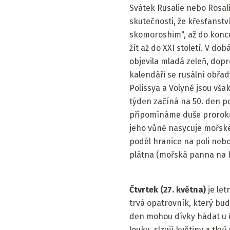
Svátek Rusalie nebo Rosali
skutečnosti, že křesťanst
skomoroshim", až do konce
žít až do XXI století. V d
objevila mladá zeleň, dop
kalendáři se rusální obřady
Polissya a Volyně jsou však
týden začíná na 50. den po
připomínáme duše proroků
jeho vůně nasycuje mořské
podél hranice na poli nebo
plátna (mořská panna na ko
Čtvrtek (27. května)
je let
trvá opatrovník, který bud
den mohou dívky hádat u ř
louku, slzují květiny a tk