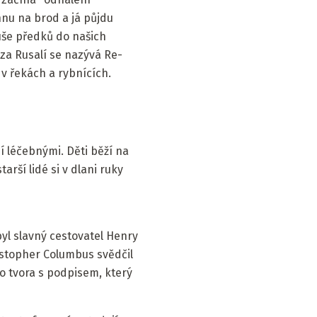
nu na brod a já půjdu
uše předků do našich
za Rusalí se nazývá Re-
 v řekách a rybnících.
í léčebnými. Děti běží na
tarší lidé si v dlani ruky
byl slavný cestovatel Henry
istopher Columbus svědčil
o tvora s podpisem, který