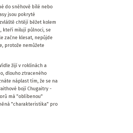
né do sněhově bílé nebo
asy jsou pokryté
bzvláště chtějí běžet kolem
 kteří milují půlnoci, se
le začne klesat, nepůjde
ice, protože nemůžete
dle žijí v roklinách a
o, ​​dlouho ztraceného
náte náplast tím, že se na
aithové bojí Chugaitry -
tvorů má "oblíbenou"
Vlněná "charakteristika" pro