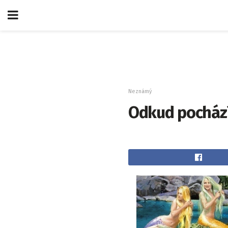
Neznámý
Odkud pocház