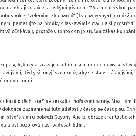
ou na okraji vesnice s ruskými písněmi: "Vezmu mořskou pan
botu spolu s "zelenými klechanni" (kvichanyanya) proniká d
nými pamatujte na předky s laskavými slovy. Další prostředí 
chtivě očekávají, protože v tento den je zrušen zákaz koupání
Kupaly, bylinky získávají léčebnou sílu a ranní dews se stávaj
ravějšími, dívky si umyjí svou rouž, aby se staly krásnějšími, s
 své onemocnění.
důkazů o těch, kteří se setkali s mořskými panny. Mezi nimi 
erý dokonce zaznamenal tuto událost v časopise časopisu. Chr
mi stvořeními u pobřeží Guyany. A je tu obrázek fantastickéh
ea a byl pozorován asi padesáti lidmi.