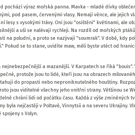
ud pochází výraz mořská panna. Mavka - mladé dívky obleče
hými, pod pasem, červenými vlasy. Nemají věnce, ale jejich vl
í lesy s vysokými trávy. Oni jsou "osištěni" květinami, ale o
silnější a uši se nalévají rychleji. Na rozdíl od mořských ptáků,
i na poludní, a proto se nazývají "soumrak". V době, kdy po
í." Pokud se to stane, uvidíte maw, měli byste utéct od hran
nejnebezpečnější a mazanější. V Karpatech se říká "bouis". Vi
pečné, protože jsou to lidé, kteří jsou na obrazech milovanéh
itahují do propasti nebo neproniknutelného houštiny. Rozpoz
oto jsou viditelné všechny jeho vnitřní strany. Většinou se Wr
idelně chrání lidi od počátku času. Každá z výše zmíněných 
ny byla nejčastěji v Poltavě, Vinnytsii a na severu Ukrajiny. 
ě spojeny s Volyn.