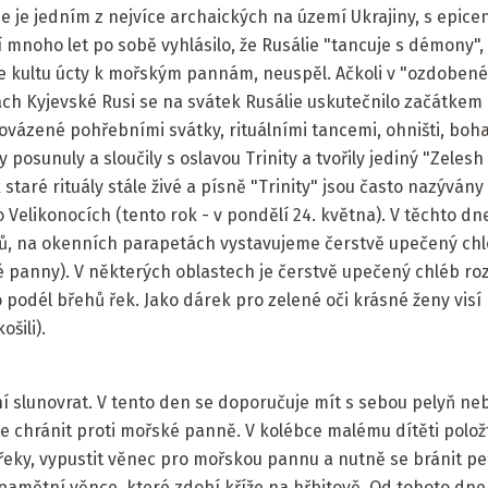
e je jedním z nejvíce archaických na území Ukrajiny, s epicen
ví mnoho let po sobě vyhlásilo, že Rusálie "tancuje s démony
 kultu úcty k mořským pannám, neuspěl. Ačkoli v "ozdobené
obách Kyjevské Rusi se na svátek Rusálie uskutečnilo začátkem
rovázené pohřebními svátky, rituálními tancemi, ohništi, bo
 posunuly a sloučily s oslavou Trinity a tvořily jediný "Zelesh
 staré rituály stále živé a písně "Trinity" jsou často nazýván
 Velikonocích (tento rok - v pondělí 24. května). V těchto dn
, na okenních parapetách vystavujeme čerstvě upečený chl
 panny). V některých oblastech je čerstvě upečený chléb ro
 podél břehů řek. Jako dárek pro zelené oči krásné ženy visí 
šili).
ní slunovrat. V tento den se doporučuje mít s sebou pelyň ne
e chránit proti mořské panně. V kolébce malému dítěti polož
eky, vypustit věnec pro mořskou pannu a nutně se bránit pel
ví pamětní věnce, které zdobí kříže na hřbitově. Od tohoto dn