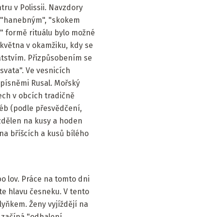
tru v Polissii. Navzdory
", "hanebným", "skokem
" formě rituálu bylo možné
 května v okamžiku, kdy se
hatstvím. Přizpůsobením se
 svata". Ve vesnicích
y písněmi Rusal. Mořský
ech v obcích tradičně
éb (podle přesvědčení,
zdělen na kusy a hoden
na bříšcích a kusů bílého
bo lov. Práce na tomto dni
te hlavu česneku. V tento
yňkem. Ženy vyjíždějí na
e začíná "odhalení