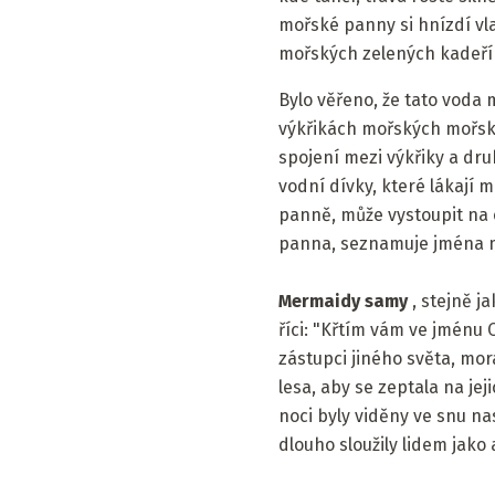
mořské panny si hnízdí vl
mořských zelených kadeří 
Bylo věřeno, že tato voda 
výkřikách mořských mořský
spojení mezi výkřiky a d
vodní dívky, které lákají 
panně, může vystoupit na
panna, seznamuje jména m
Mermaidy samy
, stejně j
říci: "Křtím vám ve jménu 
zástupci jiného světa, mo
lesa, aby se zeptala na j
noci byly viděny ve snu n
dlouho sloužily lidem jako